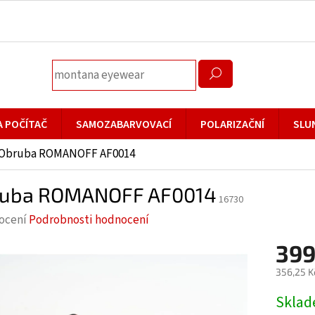
A POČÍTAČ
SAMOZABARVOVACÍ
POLARIZAČNÍ
SLU
Obruba ROMANOFF AF0014
uba ROMANOFF AF0014
16730
rné
ocení
Podrobnosti hodnocení
cení
399
ktu
356,25 K
Měrná
Skla
cena: