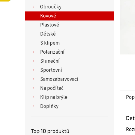
5
í
Obroučky
hvězdi
p
a
Kovové
n
Plastové
e
Dětské
l
S klipem
Polarizační
Sluneční
Sportovní
Samozabarvovací
Na počítač
Klip na brýle
Pop
Doplňky
Det
Roz
Top 10 produktů