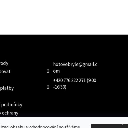
e pro vás
Kontakt
Facebo
vody
hotovebryle
@
gmail.c
om
povat
+420 776 222 271 (9:00
-16:30)
 platby
 podmínky
 ochrany
 údajů
lizaci obsahu a vyhodnocování používáme