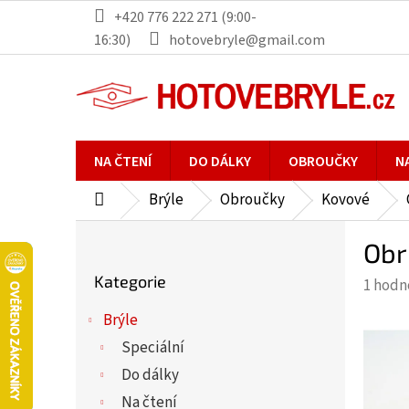
Přejít
+420 776 222 271 (9:00-
na
16:30)
hotovebryle@gmail.com
obsah
NA ČTENÍ
DO DÁLKY
OBROUČKY
N
Brýle
Obroučky
Kovové
Domů
P
Obr
o
Přeskočit
s
Kategorie
Průmě
1 hodn
kategorie
t
hodno
r
Brýle
produ
a
Speciální
je
n
5,0
Do dálky
n
z
Na čtení