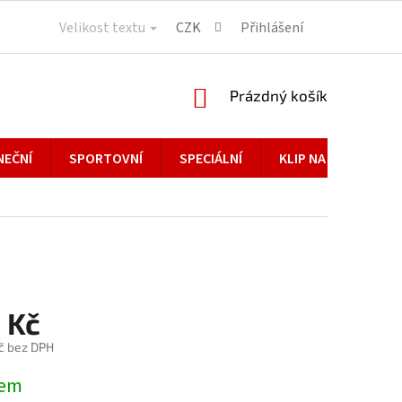
Velikost textu
CZK
Přihlášení
NÁKUPNÍ
Prázdný košík
KOŠÍK
NEČNÍ
SPORTOVNÍ
SPECIÁLNÍ
KLIP NA BRÝLE
 Kč
č bez DPH
dem