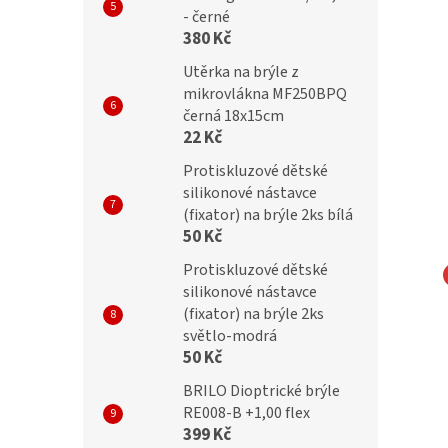
- černé
380 Kč
Utěrka na brýle z
mikrovlákna MF250BPQ
černá 18x15cm
22 Kč
Protiskluzové dětské
silikonové nástavce
(fixator) na brýle 2ks bílá
50 Kč
Protiskluzové dětské
silikonové nástavce
 METZLER 1336 415
Obruba Personal Opinion
(fixator) na brýle 2ks
135
světlo-modrá
50 Kč
BRILO Dioptrické brýle
RE008-B +1,00 flex
399 Kč
č
399 Kč