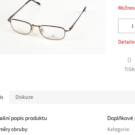
ček.
Možnost
Detailn
TISK
is
Diskuze
ailní popis produktu
Doplňkové
měry obruby:
Kategorie
: