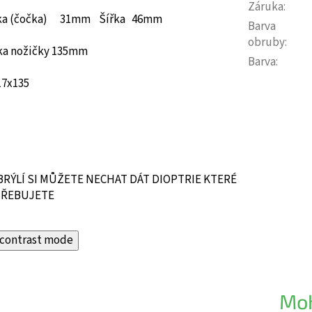
Záruka
:
ška (čočka) 31mm Šířka 46mm
Barva
obruby
:
ka nožičky 135mm
Barva
:
17x135
BRÝLÍ SI MŮŽETE NECHAT DÁT DIOPTRIE KTERÉ
ŘEBUJETE
contrast mode
Moh