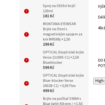
Sprej na čištění brýlí
Vý
120ml
181 Kč
Dél
MONTANA EYEWEAR
48x
Brýle na čtení s
magnetickým spojem za
krk MR59B/+2,50
299 Kč
OPTICAL Dioptrické brýle
Verse 21100S-C1/+2,50
DO 
Blueblocker
POT
599 Kč
OPTICAL Dioptrické brýle
Blue-blocker Verse
High-
24028-C1/ +3,00 Flex
499 Kč
Brýle na počítač V3064 s
Blue light filtrem / +1,50