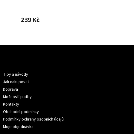
239 Kč
359 
Z
á
p
Informace pro vás
a
t
Tipy a návody
í
Jak nakupovat
Doprava
Možností platby
Kontakty
Obchodní podmínky
Podmínky ochrany osobních údajů
Moje objednávka