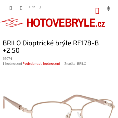
Přejít
na
CZK
NÁKUP
obsah
KOŠÍK
BRILO Dioptrické brýle RE178-B
+2,50
66074
Průměrné
1 hodnocení
Podrobnosti hodnocení
Značka:
BRILO
hodnocení
produktu
je
5,0
z
5
hvězdiček.