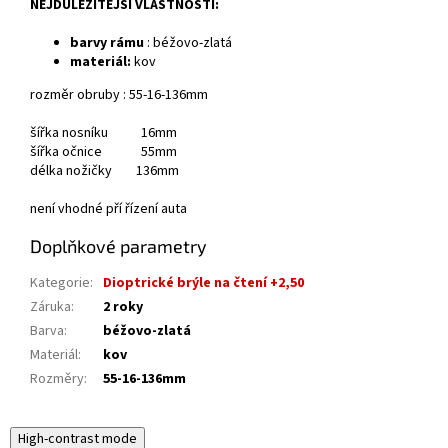
NEJDŮLEŽITĚJŠÍ VLASTNOSTI:
barvy rámu
: béžovo-zlatá
materiál:
kov
rozměr obruby : 55-16-136mm
šířka nosníku 16mm
šířka očnice 55mm
délka nožičky 136mm
není vhodné pří řízení auta
Doplňkové parametry
Kategorie
:
Dioptrické brýle na čtení +2,50
Záruka
:
2 roky
Barva
:
béžovo-zlatá
Materiál
:
kov
Rozměry
:
55-16-136mm
High-contrast mode