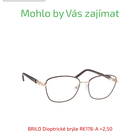
Mohlo by Vás zajímat
50 flex
BRILO Dioptrické brýle RE178-A +2,50
BRILO 