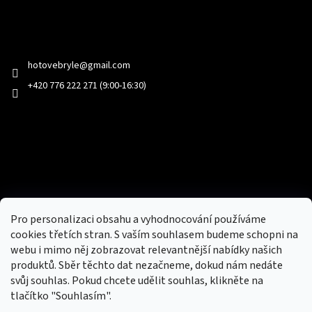
Kontakt
hotovebryle
@
gmail.com
+420 776 222 271 (9:00-16:30)
Facebook
Přijímáme online platby
Pro personalizaci obsahu a vyhodnocování používáme
cookies třetích stran. S vaším souhlasem budeme schopni na
webu i mimo něj zobrazovat relevantnější nabídky našich
produktů. Sběr těchto dat nezačneme, dokud nám nedáte
svůj souhlas. Pokud chcete udělit souhlas, klikněte na
tlačítko "Souhlasím".