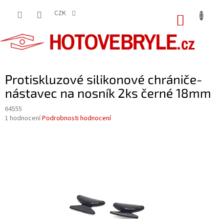
Přejít
na
CZK
NÁKUP
obsah
KOŠÍK
Protiskluzové silikonové chrániče-
nástavec na nosník 2ks černé 18mm
64555
Průměrné
1 hodnocení
Podrobnosti hodnocení
hodnocení
produktu
je
5,0
z
5
hvězdiček.