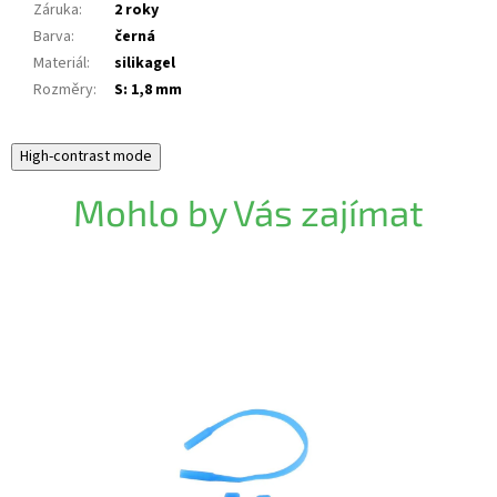
Záruka
:
2 roky
Barva
:
černá
Materiál
:
silikagel
Rozměry
:
S: 1,8 mm
High-contrast mode
Mohlo by Vás zajímat