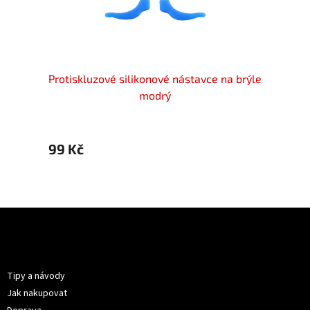
a brýle
Protiskluzové silikonové nástavce na brýle
Protis
modrý
99 Kč
89 K
Z
á
p
Informace pro vás
a
t
Tipy a návody
í
Jak nakupovat