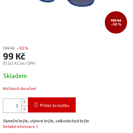
199 Kč
–50 %
199 Kč
–50 %
99 Kč
81,82 Kč bez DPH
Měrná
Skladem
cena:
Možnosti doručení
Přidat do košíku
Sluneční brýle, stylove brýle, velkoobchod brýle
Detailní informace