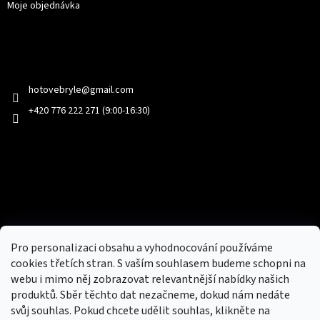
Moje objednávka
Kontakt
hotovebryle
@
gmail.com
+420 776 222 271 (9:00-16:30)
Facebook
Přijímáme online platby
Pro personalizaci obsahu a vyhodnocování používáme
cookies třetích stran. S vaším souhlasem budeme schopni na
webu i mimo něj zobrazovat relevantnější nabídky našich
produktů. Sběr těchto dat nezačneme, dokud nám nedáte
svůj souhlas. Pokud chcete udělit souhlas, klikněte na