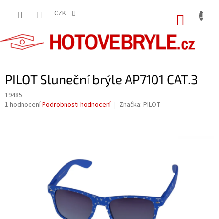
Přejít
na
CZK
NÁKUP
obsah
KOŠÍK
PILOT Sluneční brýle AP7101 CAT.3
19485
Průměrné
1 hodnocení
Podrobnosti hodnocení
Značka:
PILOT
hodnocení
produktu
je
5,0
z
5
hvězdiček.