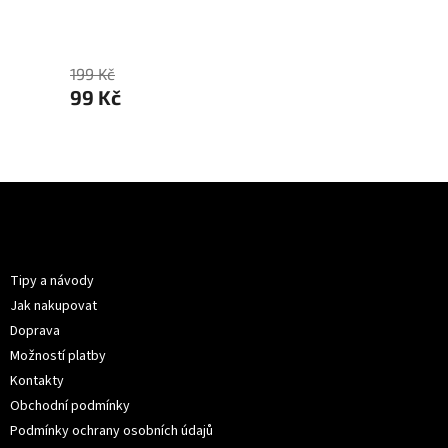
199 Kč
199 Kč
99 Kč
99 K
Z
á
p
Informace pro vás
a
t
Tipy a návody
í
Jak nakupovat
Doprava
Možností platby
Kontakty
Obchodní podmínky
Podmínky ochrany osobních údajů