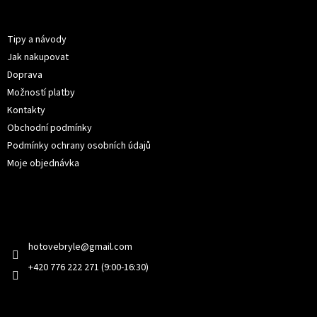
p
Informace pro vás
a
t
Tipy a návody
í
Jak nakupovat
Doprava
Možností platby
Kontakty
Obchodní podmínky
Podmínky ochrany osobních údajů
Moje objednávka
Kontakt
hotovebryle
@
gmail.com
+420 776 222 271 (9:00-16:30)