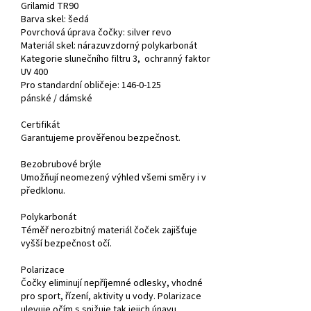
Grilamid TR90
Barva skel:
šedá
Povrchová úprava čočky: silver revo
Materiál skel:
nárazuvzdorný polykarbonát
Kategorie slunečního filtru 3, ochranný faktor
UV 400
Pro
standardní obličeje
:
146-0-125
pánské /
dámské
Certifikát
Garantujeme prověřenou bezpečnost.
Bezobrubové brýle
Umožňují neomezený výhled všemi směry i v
předklonu.
Polykarbonát
Téměř nerozbitný materiál čoček zajišťuje
vyšší bezpečnost očí.
Polarizace
Čočky eliminují nepříjemné odlesky, vhodné
pro sport, řízení, aktivity u vody. Polarizace
ulevuje očím s snižuje tak jejich únavu.