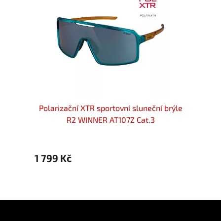
avé GOG
Polarizační XTR sportovní sluneční brýle
Polar
R2 WINNER AT107Z Cat.3
1 799 Kč
1 439
Z
á