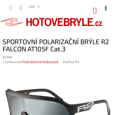
Přejít
na
CZK
NÁKUP
obsah
KOŠÍK
SPORTOVNÍ POLARIZAČNÍ BRÝLE R2
FALCON AT105F Cat.3
61444
Průměrné
1 hodnocení
Podrobnosti hodnocení
Značka:
R2
hodnocení
produktu
je
5,0
z
5
hvězdiček.