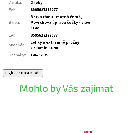
Záruka
:
2 roky
EAN
:
8595627172077
Barva rámu - matná černá,
Barva
:
Povrchová úprava čočky - silver
revo
EAN
:
8595627172077
Lehký a extrémně pružný
Materiál
:
Grilamid TR90
Rozměry
:
146-0-125
High-contrast mode
Mohlo by Vás zajímat