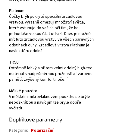
Platinum
Čočky brýlí pokryté speciální zrcadlovou
vrstvou. Výrazně omezují množství světla,
které vstupuje do vašich očí tím, že ho
jednoduše velkou část odrazí. Dnes je možné
mít tuto zrcadlovou vrstvu ve všech barevných
odstínech duhy. Zrcadlová vrstva Platinum je
navíc otěru odolná.
TR90
Extrémně lehký a přitom velmi odolný high-tec
materiál s nadprůměrnou pružností a tvarovou
pamětí, zvýšený komfort nošení.
Měkké pouzdro
V měkkém mikrovláknovém pouzdru se brýle
nepoškrábou a navíc jím lze brýle dobře
vyčistit.
Doplňkové parametry
Kategorie
:
Polarizační