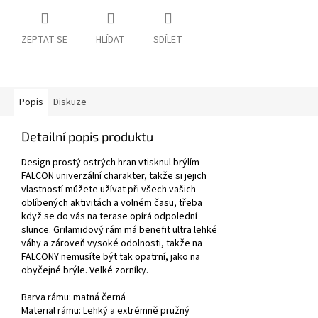
ZEPTAT SE
HLÍDAT
SDÍLET
Popis
Diskuze
Detailní popis produktu
Design prostý ostrých hran vtisknul brýlím
FALCON univerzální charakter, takže si jejich
vlastností můžete užívat při všech vašich
oblíbených aktivitách a volném času, třeba
když se do vás na terase opírá odpolední
slunce. Grilamidový rám má benefit ultra lehké
váhy a zároveň vysoké odolnosti, takže na
FALCONY nemusíte být tak opatrní, jako na
obyčejné brýle. Velké zorníky.
Barva rámu:
matná černá
Material rámu: Lehký a extrémně pružný