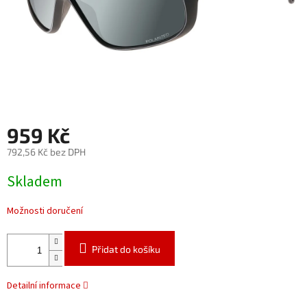
959 Kč
792,56 Kč bez DPH
Měrná
Skladem
cena:
Možnosti doručení
Přidat do košíku
Detailní informace