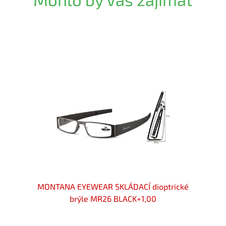
Akce
rýle
MONTANA EYEWEAR SKLÁDACÍ dioptrické
MON
dru
brýle MR26 BLACK+1,00