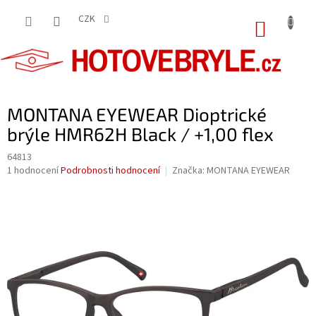
Přejít
na
CZK
NÁKUP
obsah
KOŠÍK
MONTANA EYEWEAR Dioptrické
brýle HMR62H Black / +1,00 flex
64813
Průměrné
1 hodnocení
Podrobnosti hodnocení
Značka:
MONTANA EYEWEAR
hodnocení
produktu
je
5,0
z
5
hvězdiček.