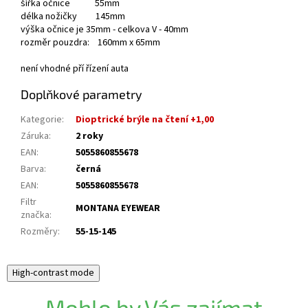
šířka očnice 55mm
délka nožičky 145mm
výška očnice je 35mm - celkova V - 40mm
rozměr pouzdra: 160mm x 65mm
není vhodné pří řízení auta
Doplňkové parametry
Kategorie
:
Dioptrické brýle na čtení +1,00
Záruka
:
2 roky
EAN
:
5055860855678
Barva
:
černá
EAN
:
5055860855678
Filtr
MONTANA EYEWEAR
značka
:
Rozměry
:
55-15-145
High-contrast mode
Mohlo by Vás zajímat