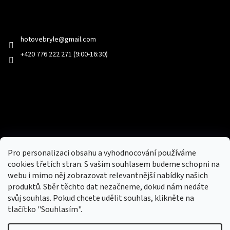
Kontakt
hotovebryle
@
gmail.com
+420 776 222 271 (9:00-16:30)
Facebook
Přijímáme online platby
Pro personalizaci obsahu a vyhodnocování používáme
cookies třetích stran. S vaším souhlasem budeme schopni na
webu i mimo něj zobrazovat relevantnější nabídky našich
produktů. Sběr těchto dat nezačneme, dokud nám nedáte
svůj souhlas. Pokud chcete udělit souhlas, klikněte na
tlačítko "Souhlasím".
Nový obchod s batohy, cestovními zavazadly, tašky a peněženky