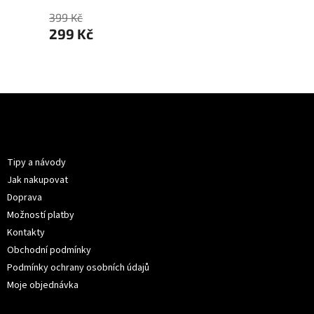
399 Kč
399 Kč
299 Kč
299 
Z
á
p
Informace pro vás
a
t
Tipy a návody
í
Jak nakupovat
Doprava
Možností platby
Kontakty
Obchodní podmínky
Podmínky ochrany osobních údajů
Moje objednávka