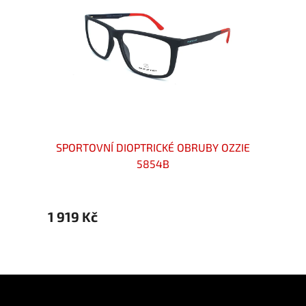
OZZIE
SPORTOVNÍ DIOPTRICKÉ OBRUBY OZZIE
SPORT
5854B
1 919 Kč
1 999
Z
á