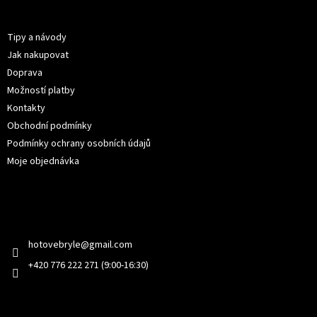
p
Informace pro vás
a
t
Tipy a návody
í
Jak nakupovat
Doprava
Možností platby
Kontakty
Obchodní podmínky
Podmínky ochrany osobních údajů
Moje objednávka
Kontakt
hotovebryle
@
gmail.com
+420 776 222 271 (9:00-16:30)