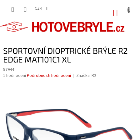
Přejít
na
CZK
NÁKUP
obsah
KOŠÍK
SPORTOVNÍ DIOPTRICKÉ BRÝLE R2
EDGE MAT101C1 XL
57944
Průměrné
1 hodnocení
Podrobnosti hodnocení
Značka:
R2
hodnocení
produktu
je
5,0
z
5
hvězdiček.