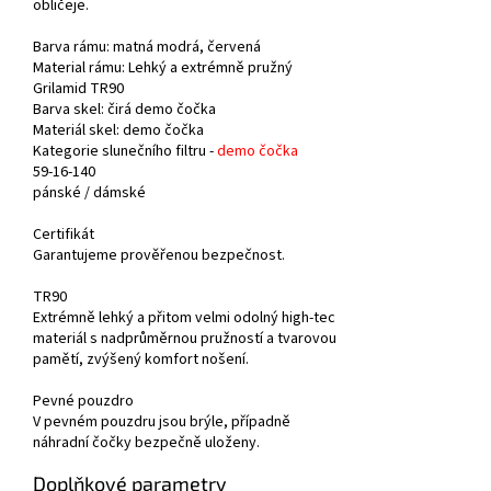
obličeje.
Barva rámu:
matná modrá, červená
Material rámu: Lehký a extrémně pružný
Grilamid TR90
Barva skel: čirá demo čočka
Materiál skel: demo čočka
Kategorie slunečního filtru -
demo čočka
59-16-140
pánské /
dámské
Certifikát
Garantujeme prověřenou bezpečnost.
TR90
Extrémně lehký a přitom velmi odolný high-tec
materiál s nadprůměrnou pružností a tvarovou
pamětí, zvýšený komfort nošení.
Pevné pouzdro
V pevném pouzdru jsou brýle, případně
náhradní čočky bezpečně uloženy.
Doplňkové parametry