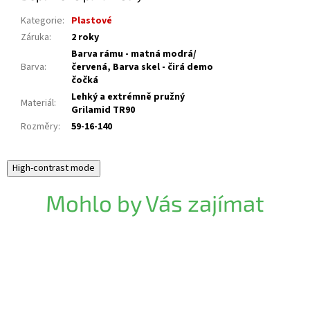
Kategorie
:
Plastové
Záruka
:
2 roky
Barva rámu - matná modrá/
Barva
:
červená, Barva skel - čirá demo
čočká
Lehký a extrémně pružný
Materiál
:
Grilamid TR90
Rozměry
:
59-16-140
High-contrast mode
Mohlo by Vás zajímat