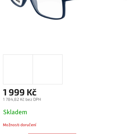
1 999 Kč
1 784,82 Kč bez DPH
Měrná
Skladem
cena:
Možnosti doručení