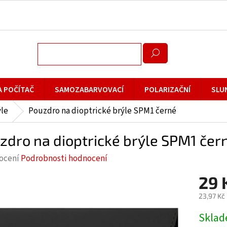
A POČÍTAČ
SAMOZABARVOVACÍ
POLARIZAČNÍ
SLU
ýle
Pouzdro na dioptrické brýle SPM1 černé
zdro na dioptrické brýle SPM1 čer
rné
ocení
Podrobnosti hodnocení
cení
29 
ktu
23,97 Kč
Měrná
Skla
cena: