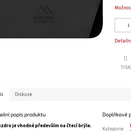
ček.
Možnost
Detailn
TISK
is
Diskuze
ailní popis produktu
Doplňkové 
zdro je vhodné především na čtecí brýle.
Kategorie
: