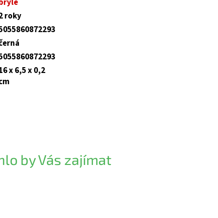
brýle
2 roky
5055860872293
černá
5055860872293
16 x 6,5 x 0,2
cm
lo by Vás zajímat