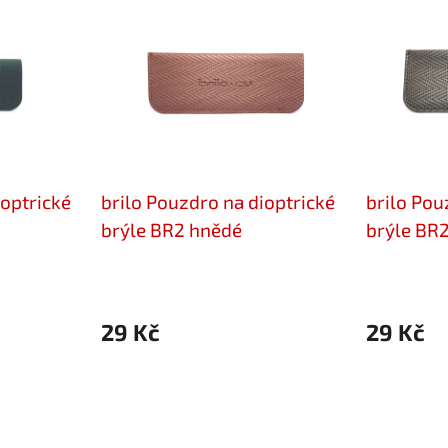
ioptrické
brilo Pouzdro na dioptrické
brilo Pou
brýle BR2 hnědé
brýle BR
29 Kč
29 Kč