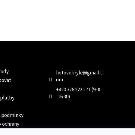
e pro vás
Kontakt
Facebo
vody
hotovebryle
@
gmail.c
om
povat
+420 776 222 271 (9:00
-16:30)
 platby
 podmínky
 ochrany
 údajů