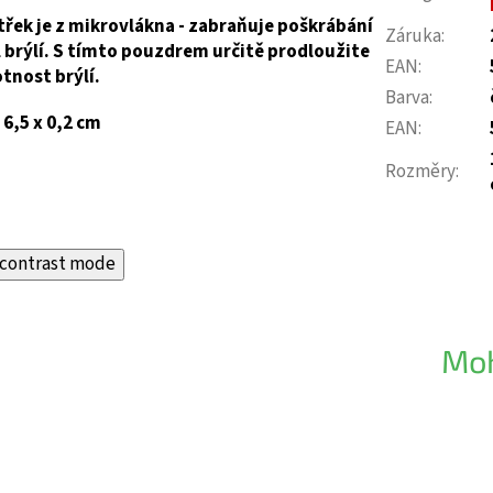
třek je
z mikrovlákna -
zabraňuje poškrábání
Záruka
:
l brýlí. S tímto pouzdrem určitě prodloužite
EAN
:
otnost brýlí.
Barva
:
 6,5 x 0,2 cm
EAN
:
Rozměry
:
contrast mode
Moh