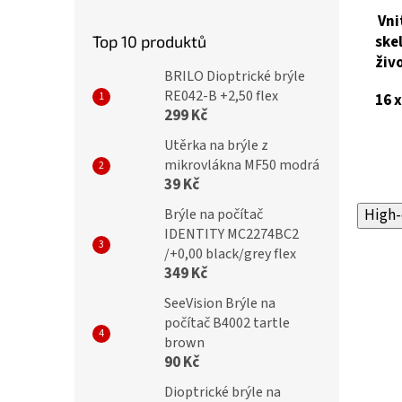
Vni
Top 10 produktů
ske
živ
BRILO Dioptrické brýle
RE042-B +2,50 flex
16 x
299 Kč
Utěrka na brýle z
mikrovlákna MF50 modrá
39 Kč
Brýle na počítač
High-
IDENTITY MC2274BC2
/+0,00 black/grey flex
349 Kč
SeeVision Brýle na
počítač B4002 tartle
brown
90 Kč
Dioptrické brýle na