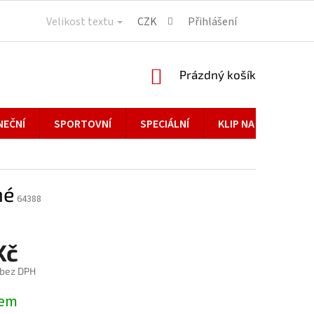
Velikost textu
CZK
Přihlášení
NÁKUPNÍ
Prázdný košík
KOŠÍK
NEČNÍ
SPORTOVNÍ
SPECIÁLNÍ
KLIP NA BRÝLE
né
64388
Kč
 bez DPH
dem