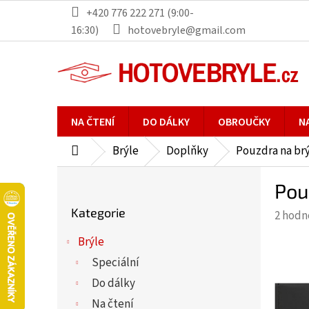
Přejít
+420 776 222 271 (9:00-
na
16:30)
hotovebryle@gmail.com
obsah
NA ČTENÍ
DO DÁLKY
OBROUČKY
N
Brýle
Doplňky
Pouzdra na br
Domů
P
Pou
o
Přeskočit
s
Kategorie
Průmě
2 hodn
kategorie
t
hodno
r
Brýle
produ
a
Speciální
je
n
5,0
Do dálky
n
z
Na čtení