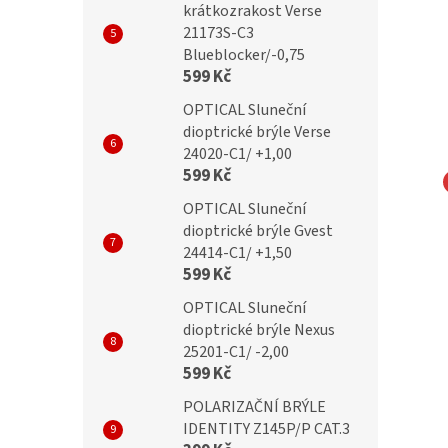
krátkozrakost Verse
21173S-C3
Blueblocker/-0,75
599 Kč
OPTICAL Sluneční
dioptrické brýle Verse
24020-C1/ +1,00
599 Kč
ouzdro na dioptrické
brilo Pouzdro na dioptrické
OPTICAL Sluneční
BR2 béžové
brýle BR5 béžové
dioptrické brýle Gvest
24414-C1/ +1,50
599 Kč
OPTICAL Sluneční
29 Kč
dioptrické brýle Nexus
25201-C1/ -2,00
599 Kč
POLARIZAČNÍ BRÝLE
IDENTITY Z145P/P CAT.3