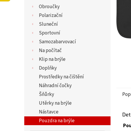
5
í
Obroučky
hvězdi
p
a
Polarizační
n
Sluneční
e
Sportovní
l
Samozabarvovací
Na počítač
Klip na brýle
Doplňky
Prostředky na čištění
Náhradní čočky
Šňůrky
Pop
Utěrky na brýle
Nástavce
Det
Pouzdra na brýle
Pou