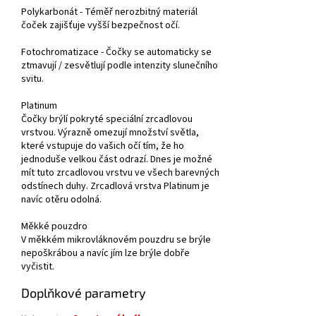
Polykarbonát - Téměř nerozbitný materiál
čoček zajišťuje vyšší bezpečnost očí.
Fotochromatizace - Čočky se automaticky se
ztmavují / zesvětlují podle intenzity slunečního
svitu.
Platinum
Čočky brýlí pokryté speciální zrcadlovou
vrstvou. Výrazně omezují množství světla,
které vstupuje do vašich očí tím, že ho
jednoduše velkou část odrazí. Dnes je možné
mít tuto zrcadlovou vrstvu ve všech barevných
odstínech duhy. Zrcadlová vrstva Platinum je
navíc otěru odolná.
Měkké pouzdro
V měkkém mikrovláknovém pouzdru se brýle
nepoškrábou a navíc jím lze brýle dobře
vyčistit.
Doplňkové parametry