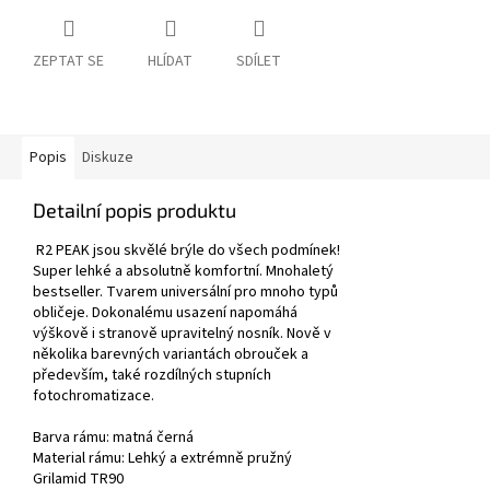
ZEPTAT SE
HLÍDAT
SDÍLET
Popis
Diskuze
Detailní popis produktu
R2 PEAK jsou skvělé brýle do všech podmínek!
Super lehké a absolutně komfortní. Mnohaletý
bestseller. Tvarem universální pro mnoho typů
obličeje. Dokonalému usazení napomáhá
výškově i stranově upravitelný nosník. Nově v
několika barevných variantách obrouček a
především, také rozdílných stupních
fotochromatizace.
Barva rámu:
matná černá
Material rámu: Lehký a extrémně pružný
Grilamid TR90