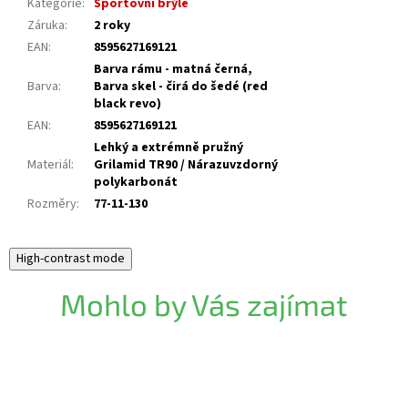
Kategorie
:
Sportovní brýle
Záruka
:
2 roky
EAN
:
8595627169121
Barva rámu - matná černá,
Barva
:
Barva skel - čirá do šedé (red
black revo)
EAN
:
8595627169121
Lehký a extrémně pružný
Materiál
:
Grilamid TR90 / Nárazuvzdorný
polykarbonát
Rozměry
:
77-11-130
High-contrast mode
Mohlo by Vás zajímat