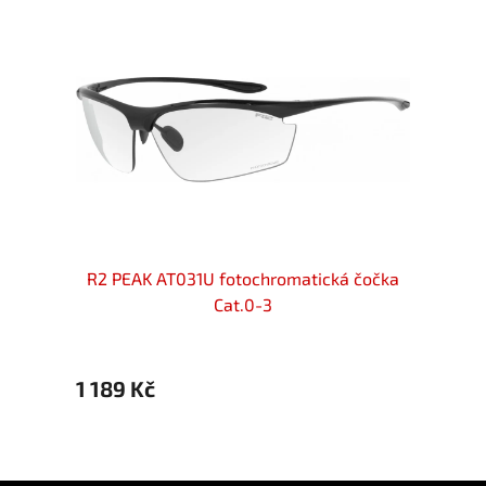
106E
R2 PEAK AT031U fotochromatická čočka
R2 PE
3
Cat.0-3
1 189 Kč
1 189