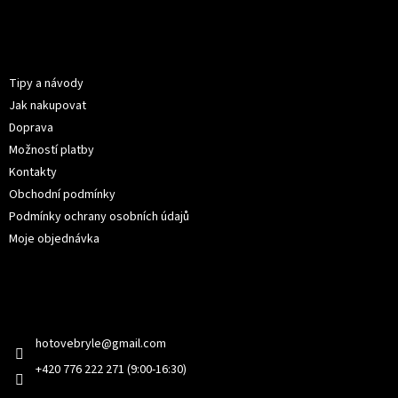
Z
á
p
Informace pro vás
a
t
Tipy a návody
í
Jak nakupovat
Doprava
Možností platby
Kontakty
Obchodní podmínky
Podmínky ochrany osobních údajů
Moje objednávka
Kontakt
hotovebryle
@
gmail.com
+420 776 222 271 (9:00-16:30)