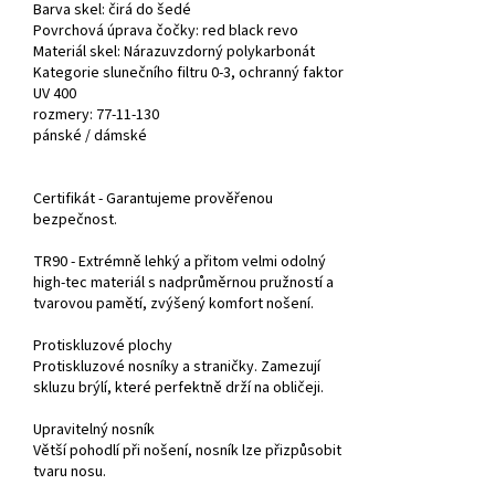
Barva skel:
čirá do
šedé
Povrchová úprava čočky: red black revo
Materiál skel: Nárazuvzdorný polykarbonát
Kategorie slunečního filtru 0-3, ochranný faktor
UV 400
rozmery: 77-11-130
pánské /
dámské
Certifikát - Garantujeme prověřenou
bezpečnost.
TR90 - Extrémně lehký a přitom velmi odolný
high-tec materiál s nadprůměrnou pružností a
tvarovou pamětí, zvýšený komfort nošení.
Protiskluzové plochy
Protiskluzové nosníky a straničky. Zamezují
skluzu brýlí, které perfektně drží na obličeji.
Upravitelný nosník
Větší pohodlí při nošení, nosník lze přizpůsobit
tvaru nosu.