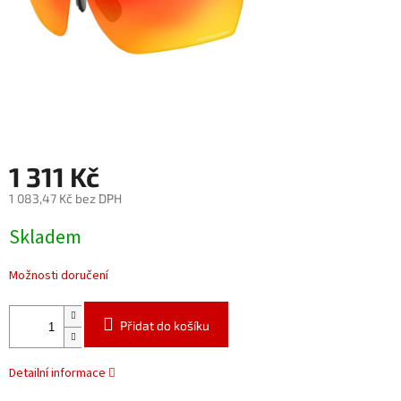
1 311 Kč
1 083,47 Kč bez DPH
Měrná
Skladem
cena:
Možnosti doručení
Přidat do košíku
Detailní informace