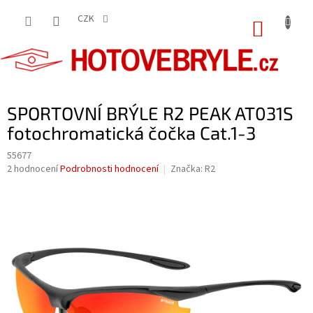
Přejít
na
CZK
NÁKUP
obsah
KOŠÍK
SPORTOVNÍ BRÝLE R2 PEAK AT031S
fotochromatická čočka Cat.1-3
55677
Průměrné
2 hodnocení
Podrobnosti hodnocení
Značka:
R2
hodnocení
produktu
je
5,0
z
5
hvězdiček.