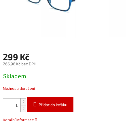
299 Kč
266,96 Kč bez DPH
Měrná
Skladem
cena:
Možnosti doručení
Přidat do košíku
Detailní informace