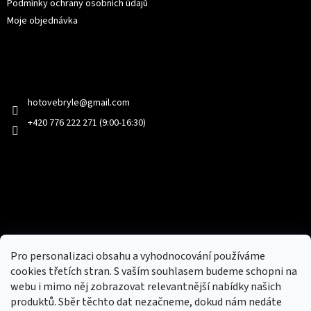
Podmínky ochrany osobních údajů
Moje objednávka
Kontakt
hotovebryle
@
gmail.com
+420 776 222 271 (9:00-16:30)
Facebook
Přijímáme online platby
Pro personalizaci obsahu a vyhodnocování používáme
cookies třetích stran. S vaším souhlasem budeme schopni na
webu i mimo něj zobrazovat relevantnější nabídky našich
produktů. Sběr těchto dat nezačneme, dokud nám nedáte