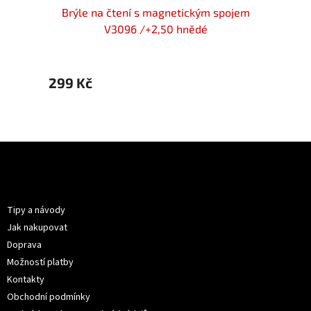
ní s
Brýle na čtení s magnetickým spojem
Brýl
A/+2,5
V3096 /+2,50 hnědé
299 Kč
299 
Z
á
p
Informace pro vás
a
t
Tipy a návody
í
Jak nakupovat
Doprava
Možností platby
Kontakty
Obchodní podmínky