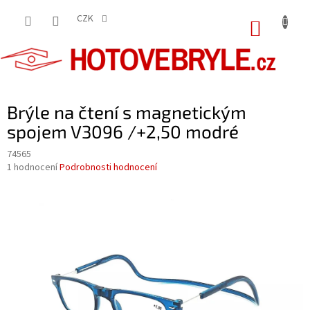
Přejít
na
CZK
NÁKUP
obsah
KOŠÍK
Brýle na čtení s magnetickým
spojem V3096 /+2,50 modré
74565
Průměrné
1 hodnocení
Podrobnosti hodnocení
hodnocení
produktu
je
5,0
z
5
hvězdiček.