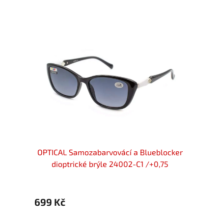
ické
OPTICAL Samozabarvovácí a Blueblocker
Samoz
nědé
dioptrické brýle 24002-C1 /+0,75
699 Kč
699 