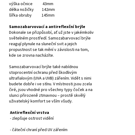
výška očnice 43mm
délka nožičky 142mm
šířka obruby 145mm
Samozabarvovací a antireflexční brýle
Dokonale se přizpůsobí, ať už jste v jakémkoliv
světelném prostředí. Samozabarvovací brýle
reagují plynule na sluneční svit a jejich
propustnost se tak mění v závislosti na tom,
kde se zrovna nacházíte.
Samozabarvovací brýle také nabídnou
stoprocentní ochranu před škodlivým
ultrafialovým (UVA a UVB) zářením. Vidět s nimi
budete dobře i ve stínu. V místnosti jsou zcela
čiré, jsou vhodné pro všechny typy čoček a na
slunci přirozeně ztmavnou – prostě skvělý
uživatelský komfort se vším všudy.
Antireflexční vrstva
- zlepšuje ostrost vidění
- čáteční chraní před UV zářením