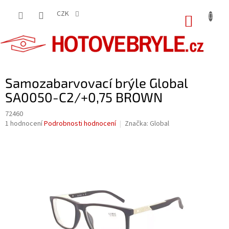
Přejít
na
CZK
NÁKUP
obsah
KOŠÍK
Samozabarvovací brýle Global
SA0050-C2/+0,75 BROWN
72460
Průměrné
1 hodnocení
Podrobnosti hodnocení
Značka:
Global
hodnocení
produktu
je
5,0
z
5
hvězdiček.