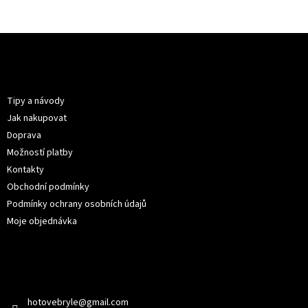
Z
á
p
Informace pro vás
a
t
Tipy a návody
í
Jak nakupovat
Doprava
Možností platby
Kontakty
Obchodní podmínky
Podmínky ochrany osobních údajů
Moje objednávka
Kontakt
hotovebryle
@
gmail.com