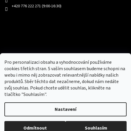
+420 776 222 271 (9:00-16:30)
Facebook
Přijímáme online platby
Pro personalizaci obsahu a vyhodnocování používáme
cookies třetích stran. S vaším souhlasem budeme schopni na
webu i mimo něj zobrazovat relevantnější nabídky našich
produktů. Sběr těchto dat nezačneme, dokud nám nedáte
svůj souhlas. Pokud chcete udělit souhlas, klikněte na
tlačítko "Souhlasím".
Nový obchod s batohy, cestovními zavazadly, tašky a peněženky
Nastavení
Copyright 2026
hotovebryle.cz
. Všechna práva
Vytvořil
Odmítnout
Souhlasím