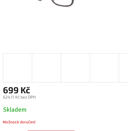
699 Kč
624,11 Kč bez DPH
Měrná
Skladem
cena:
Možnosti doručení