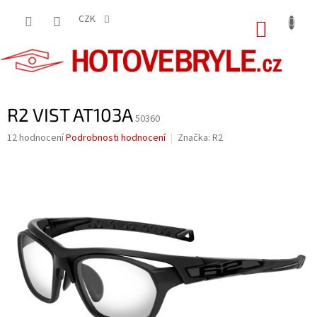
Přejít
na
CZK
NÁKUP
obsah
KOŠÍK
R2 VIST AT103A
50360
Průměrné
12 hodnocení
Podrobnosti hodnocení
Značka:
R2
hodnocení
produktu
je
4,1
z
5
hvězdiček.