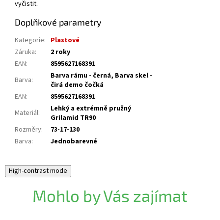
vyčistit.
Doplňkové parametry
Kategorie
:
Plastové
Záruka
:
2 roky
EAN
:
8595627168391
Barva rámu - černá, Barva skel -
Barva
:
čirá demo čočká
EAN
:
8595627168391
Lehký a extrémně pružný
Materiál
:
Grilamid TR90
Rozměry
:
73-17-130
Barva
:
Jednobarevné
High-contrast mode
Mohlo by Vás zajímat