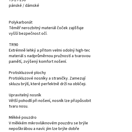
73-17-130
pánské /
dámské
Polykarbonát
Téměř nerozbitný materiál čoček zajišťuje
vyšší bezpečnost očí.
TR90
Extrémně lehký a přitom velmi odolný high-tec
materiál s nadprůměrnou pružností a tvarovou
pamětí, zvýšený komfort nošení.
Protiskluzové plochy
Protiskluzové nosníky a straničky. Zamezují
skluzu brýlí, které perfektně drží na obličeji.
Upravitelný nosník
Větší pohodlí při nošení, nosník lze přizpůsobit
tvaru nosu.
Měkké pouzdro
V měkkém mikrovláknovém pouzdru se brýle
nepoškrábou a navíc jím lze brýle dobře