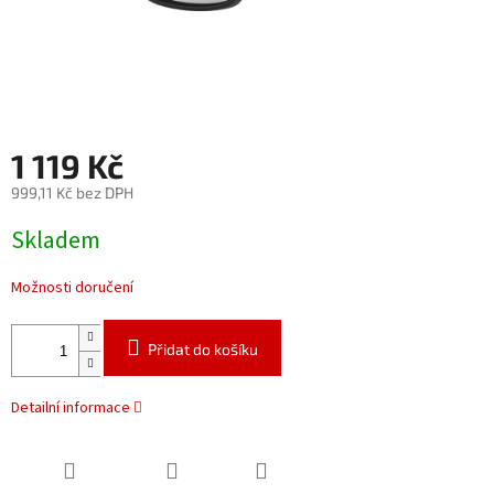
1 119 Kč
999,11 Kč bez DPH
Měrná
Skladem
cena:
Možnosti doručení
Přidat do košíku
Detailní informace