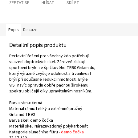
ZEPTAT SE
HLÍDAT
SDÍLET
Popis
Diskuze
Detailní popis produktu
Perfektní řešení pro všechny kdo potřebují
vsazení doptrických skel. Zároveň získají
sportovní brýle ze špičkového TR90 Grilamidu,
který výrazně zvyšuje odolnost a trvanlivost
brýlí při současné redukci hmotnosti. Brýle
VISTnavíc opravdu dobře padnou širokému
spektru obličejů díky upravitelným nosníkům.
Barva rámu: černá
Material rámu: Lehký a extrémně pružný
Grilamid TR90
Barva skel: demo čočka
Materiál skel:
Nárazuvzdorný polykarbonát
Kategorie slunečního filtru -
demo čočka