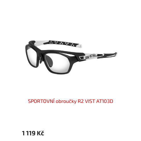
TRIBAL
SPORTOVNÍ obroučky R2 VIST AT103D
SPORT
1 119 Kč
1 119