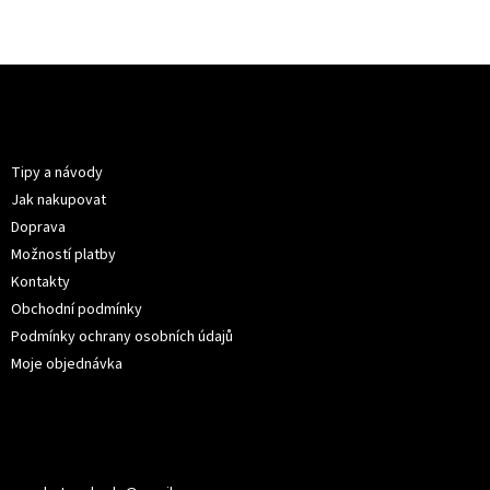
Z
á
p
Informace pro vás
a
t
Tipy a návody
í
Jak nakupovat
Doprava
Možností platby
Kontakty
Obchodní podmínky
Podmínky ochrany osobních údajů
Moje objednávka
Kontakt