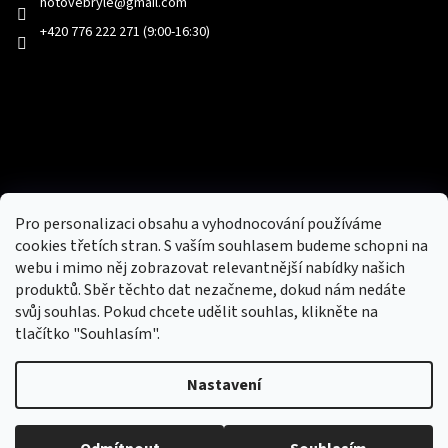
hotovebryle
@
gmail.com
+420 776 222 271 (9:00-16:30)
Facebook
Přijímáme online platby
Pro personalizaci obsahu a vyhodnocování používáme
cookies třetích stran. S vaším souhlasem budeme schopni na
webu i mimo něj zobrazovat relevantnější nabídky našich
produktů. Sběr těchto dat nezačneme, dokud nám nedáte
svůj souhlas. Pokud chcete udělit souhlas, klikněte na
tlačítko "Souhlasím".
Nový obchod s batohy, cestovními zavazadly, tašky a peněženky
Nastavení
Copyright 2026
hotovebryle.cz
. Všechna práva
Vytvořil