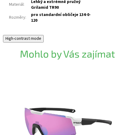
Lehký a extrémně pružný
Materiál
:
Grilamid TR90
pro standardní obličeje 134-0-
Rozměry
:
120
High-contrast mode
Mohlo by Vás zajímat