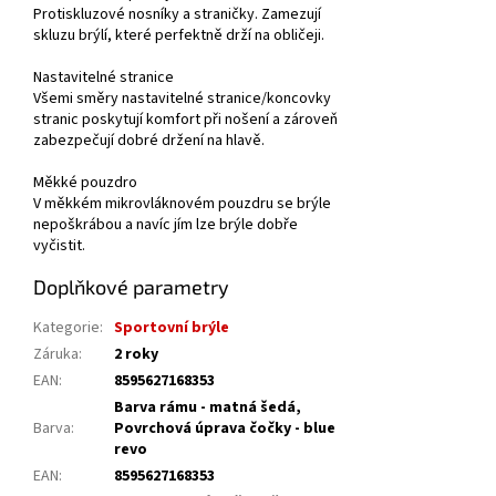
Protiskluzové nosníky a straničky. Zamezují
skluzu brýlí, které perfektně drží na obličeji.
Nastavitelné stranice
Všemi směry nastavitelné stranice/koncovky
stranic poskytují komfort při nošení a zároveň
zabezpečují dobré držení na hlavě.
Měkké pouzdro
V měkkém mikrovláknovém pouzdru se brýle
nepoškrábou a navíc jím lze brýle dobře
vyčistit.
Doplňkové parametry
Kategorie
:
Sportovní brýle
Záruka
:
2 roky
EAN
:
8595627168353
Barva rámu - matná šedá,
Barva
:
Povrchová úprava čočky - blue
revo
EAN
:
8595627168353