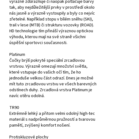
výrazně zdůrazňuje či naopak potlačuje barvy
tak, aby nejdůležitější prvky v prostředí okolo
nás jasně a výrazně vystoupily a byly co nejvíc
zřetelné. Například stopu v bílém sněhu (SKI),
trail v lese (MTB) či strukturu vozovky (ROAD).
HD technologie tím přináší výraznou optickou
výhodu, kterou mají na své straně všichni
úspěšní sportovci současnosti.
Platinum
Čočky brýlí pokryté speciální zrcadlovou
vrstvou. Výrazně omezují množství světla,
které vstupuje do vašich očí tím, že ho
jednoduše velkou část odrazí. Dnes je možné
mít tuto zrcadlovou vrstvu ve všech barevných
odstínech duhy. Zrcadlová vrstva Platinum je
navíc otěru odolná.
TR90
Extrémně lehký a přitom velmi odolný high-tec
materiál s nadprůměrnou pružností a tvarovou
pamětí, zvýšený komfort nošení.
Protiskluzové plochy