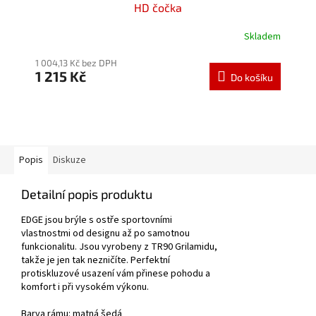
HD čočka
Skladem
Průměrné
hodnocení
1 004,13 Kč bez DPH
produktu
1 215 Kč
je
Do košíku
5,0
z
5
hvězdiček.
Popis
Diskuze
Detailní popis produktu
EDGE jsou brýle s ostře sportovními
vlastnostmi od designu až po samotnou
funkcionalitu. Jsou vyrobeny z TR90 Grilamidu,
takže je jen tak nezničíte. Perfektní
protiskluzové usazení vám přinese pohodu a
komfort i při vysokém výkonu.
Barva rámu:
matná šedá