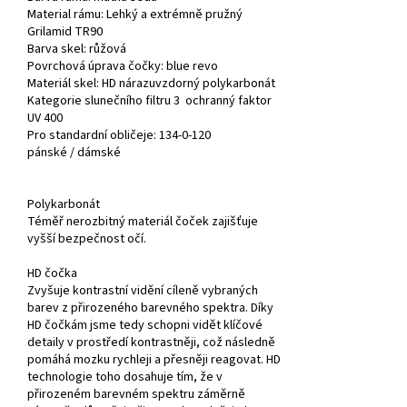
Material rámu: Lehký a extrémně pružný
Grilamid TR90
Barva skel:
růžová
Povrchová úprava čočky: blue revo
Materiál skel:
HD nárazuvzdorný polykarbonát
Kategorie slunečního filtru 3 ochranný faktor
UV 400
Pro
standardní obličeje
:
134-0-120
pánské /
dámské
Polykarbonát
Téměř nerozbitný materiál čoček zajišťuje
vyšší bezpečnost očí.
HD čočka
Zvyšuje kontrastní vidění cíleně vybraných
barev z přirozeného barevného spektra. Díky
HD čočkám jsme tedy schopni vidět klíčové
detaily v prostředí kontrastněji, což následně
pomáhá mozku rychleji a přesněji reagovat. HD
technologie toho dosahuje tím, že v
přirozeném barevném spektru záměrně