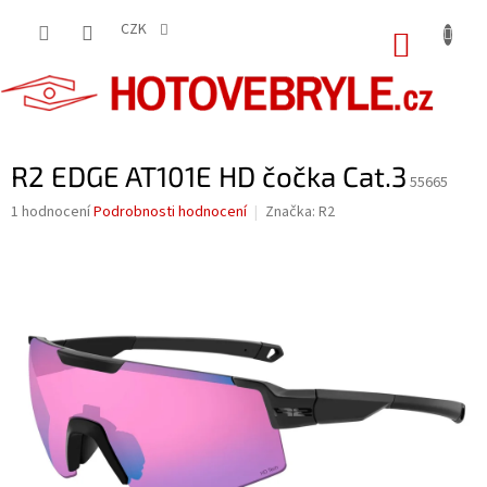
Přejít
na
CZK
NÁKUP
obsah
KOŠÍK
R2 EDGE AT101E HD čočka Cat.3
55665
Průměrné
1 hodnocení
Podrobnosti hodnocení
Značka:
R2
hodnocení
produktu
je
5,0
z
5
hvězdiček.