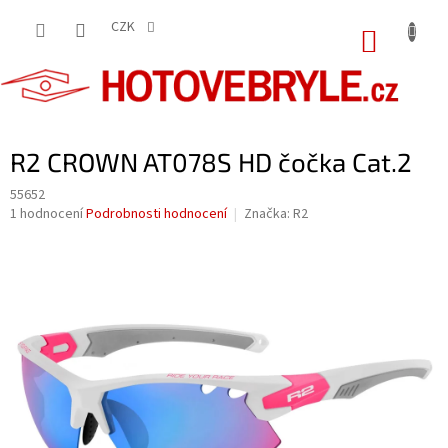
Přejít
na
CZK
NÁKUP
obsah
KOŠÍK
R2 CROWN AT078S HD čočka Cat.2
55652
Průměrné
1 hodnocení
Podrobnosti hodnocení
Značka:
R2
hodnocení
produktu
je
5,0
z
5
hvězdiček.