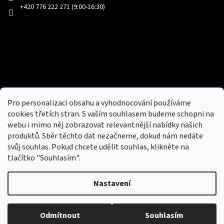
+420 776 222 271 (9:00-16:30)
Facebook
Přijímáme online platby
Pro personalizaci obsahu a vyhodnocování používáme
cookies třetích stran. S vaším souhlasem budeme schopni na
webu i mimo něj zobrazovat relevantnější nabídky našich
produktů. Sběr těchto dat nezačneme, dokud nám nedáte
svůj souhlas. Pokud chcete udělit souhlas, klikněte na
tlačítko "Souhlasím".
Nový obchod s batohy, cestovními zavazadly, tašky a peněženky
Nastavení
Copyright 2026
hotovebryle.cz
. Všechna práva
Vytvořil
Odmítnout
Souhlasím
vyhrazena.
Upravit nastavení cookies