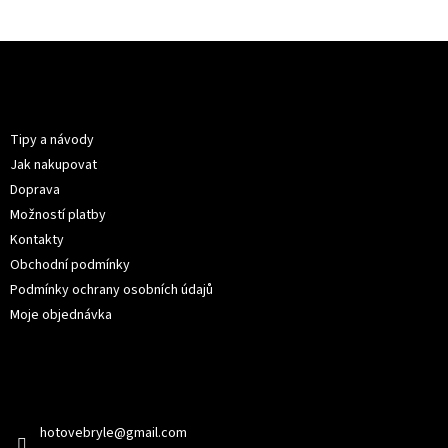
Z
á
p
Informace pro vás
a
t
Tipy a návody
í
Jak nakupovat
Doprava
Možností platby
Kontakty
Obchodní podmínky
Podmínky ochrany osobních údajů
Moje objednávka
Kontakt
hotovebryle
@
gmail.com