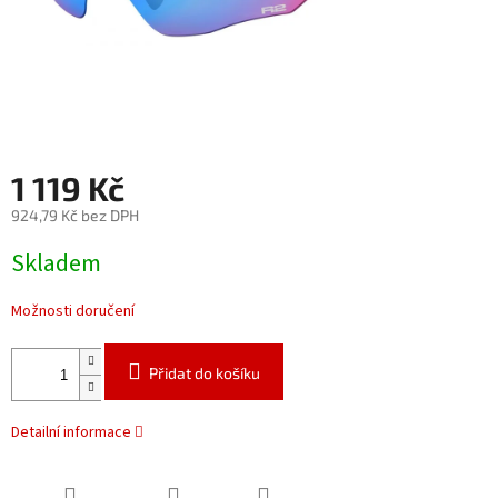
1 119 Kč
924,79 Kč bez DPH
Měrná
Skladem
cena:
Možnosti doručení
Přidat do košíku
Detailní informace