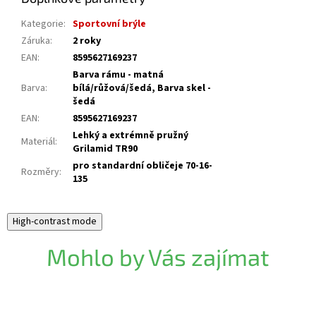
Kategorie
:
Sportovní brýle
Záruka
:
2 roky
EAN
:
8595627169237
Barva rámu - matná
Barva
:
bílá/růžová/šedá, Barva skel -
šedá
EAN
:
8595627169237
Lehký a extrémně pružný
Materiál
:
Grilamid TR90
pro standardní obličeje 70-16-
Rozměry
:
135
High-contrast mode
Mohlo by Vás zajímat