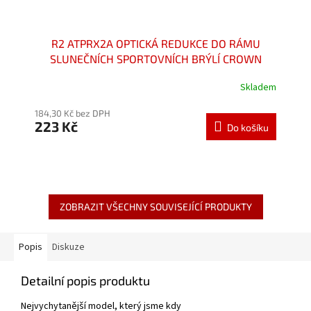
R2 ATPRX2A OPTICKÁ REDUKCE DO RÁMU
SLUNEČNÍCH SPORTOVNÍCH BRÝLÍ CROWN
AT078
Skladem
Průměrné
hodnocení
184,30 Kč bez DPH
produktu
223 Kč
je
Do košíku
5,0
z
5
hvězdiček.
ZOBRAZIT VŠECHNY SOUVISEJÍCÍ PRODUKTY
Popis
Diskuze
Detailní popis produktu
Nejvychytanější model, který jsme kdy