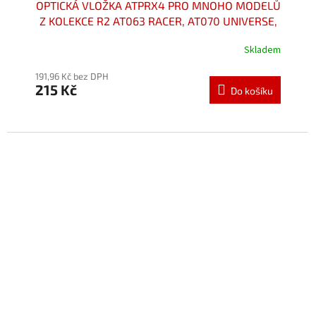
OPTICKÁ VLOŽKA ATPRX4 PRO MNOHO MODELŮ
Z KOLEKCE R2 AT063 RACER, AT070 UNIVERSE,
AT078 CROWN, AT097
Skladem
Průměrné
hodnocení
191,96 Kč bez DPH
produktu
215 Kč
je
Do košíku
5,0
z
5
hvězdiček.