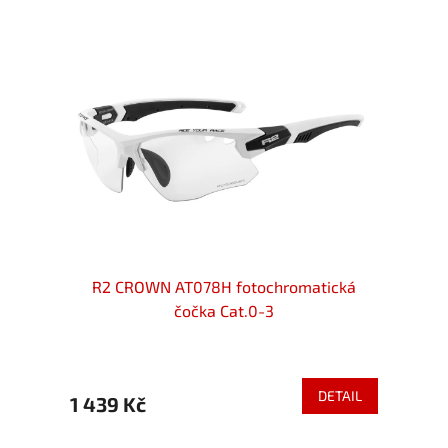
čočka
R2 CROWN AT078H fotochromatická
R2 
čočka Cat.0-3
ETAIL
DETAIL
1 439 Kč
1 329