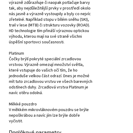
výrazně zdůrazňuje či naopak potlačuje barvy
tak, aby nejdůležitější prvky v prostředí okolo
nás jasně a výrazně vystoupily a byly co nejvíc
zřetelné. Například stopu v bílém sněhu (SKI),
trail v lese (MTB) či strukturu vozovky (ROAD).
HD technologie tím přináší výraznou optickou
výhodu, kterou mají na své straně všichni
úspěšní sportovci současnosti.
Platinum
Čočky brýlí pokryté speciální zrcadlovou
vrstvou. Výrazně omezují množství světla,
které vstupuje do vašich očí tím, že ho
jednoduše velkou část odrazí. Dnes je možné
mít tuto zrcadlovou vrstvu ve všech barevných
odstínech duhy. Zrcadlová vrstva Platinum je
navíc otěru odolná.
Měkké pouzdro
V měkkém mikrovláknovém pouzdru se brýle
nepoškrábou a navíc jím lze brýle dobře
vyčistit.
Doplňkové parametry