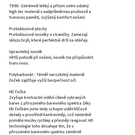
TR90 - Extrémně lehký a přitom velmi odolný
high-tec materiál s nadprůměrnou pružností a
tvarovou pamětí, zvýšený komfort nošení.
Protiskluzové plochy
Protiskluzové nosníky a straničky. Zamezují
skluzu brýlí, které perfektně drží na obličeji.
Upravitelný nosník
Větší pohodlí při nošení, nosník lze přizpůsobit
tvaru nosu.
Polykarbonát - Téměř nerozbitný materiál
čoček zajišťuje vyšší bezpečnost očí.
HD čočka
Zvyšuje kontrastní vidění cíleně vybraných
barev z přirozeného barevného spektra. Díky
HD čočkám jsme tedy schopni vidět klíčové
detaily v prostředí kontrastněji, což následně
pomáhá mozku rychleji a přesněji reagovat. HD
technologie toho dosahuje tím, že v
přirozeném barevném spektru záměrně