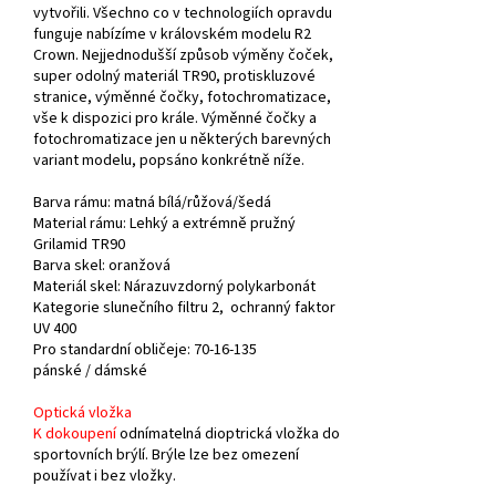
vytvořili. Všechno co v technologiích opravdu
funguje nabízíme v královském modelu R2
Crown. Nejjednodušší způsob výměny čoček,
super odolný materiál TR90, protiskluzové
stranice, výměnné čočky, fotochromatizace,
vše k dispozici pro krále. Výměnné čočky a
fotochromatizace jen u některých barevných
variant modelu, popsáno konkrétně níže.
Barva rámu:
matná bílá/růžová/šedá
Material rámu: Lehký a extrémně pružný
Grilamid TR90
Barva skel:
oranžová
Materiál skel: Nárazuvzdorný polykarbonát
Kategorie slunečního filtru 2, ochranný faktor
UV 400
Pro
standardní obličeje
:
70-16-135
pánské /
dámské
Optická vložka
K dokoupení
odnímatelná dioptrická vložka do
sportovních brýlí. Brýle lze bez omezení
používat i bez vložky.