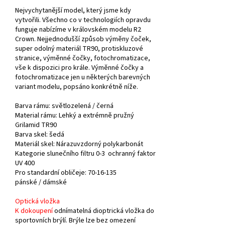
Nejvychytanější model, který jsme kdy
vytvořili. Všechno co v technologiích opravdu
funguje nabízíme v královském modelu R2
Crown. Nejjednodušší způsob výměny čoček,
super odolný materiál TR90, protiskluzové
stranice, výměnné čočky, fotochromatizace,
vše k dispozici pro krále. Výměnné čočky a
fotochromatizace jen u některých barevných
variant modelu, popsáno konkrétně níže.
Barva rámu: světlozelená / černá
Material rámu: Lehký a extrémně pružný
Grilamid TR90
Barva skel:
šedá
Materiál skel: Nárazuvzdorný polykarbonát
Kategorie slunečního filtru 0-3 ochranný faktor
UV 400
Pro
standardní obličeje
:
70-16-135
pánské /
dámské
Optická vložka
K dokoupení
odnímatelná dioptrická vložka do
sportovních brýlí. Brýle lze bez omezení