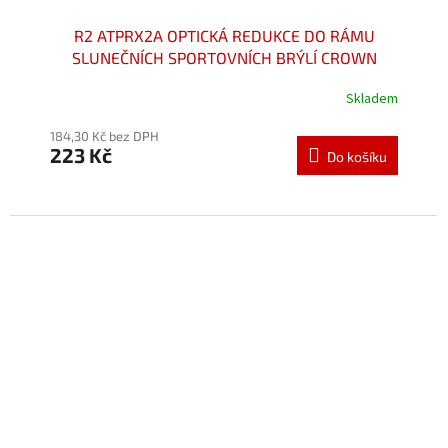
R2 ATPRX2A OPTICKÁ REDUKCE DO RÁMU
SLUNEČNÍCH SPORTOVNÍCH BRÝLÍ CROWN
AT078
Skladem
Průměrné
hodnocení
184,30 Kč bez DPH
produktu
223 Kč
je
Do košíku
5,0
z
5
hvězdiček.