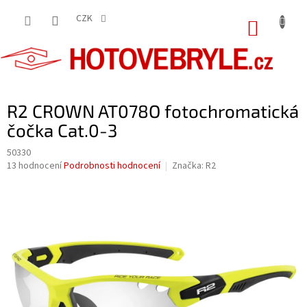
Přejít
na
CZK
NÁKUP
obsah
KOŠÍK
R2 CROWN AT078O fotochromatická
čočka Cat.0-3
50330
Průměrné
13 hodnocení
Podrobnosti hodnocení
Značka:
R2
hodnocení
produktu
je
3,7
z
5
hvězdiček.