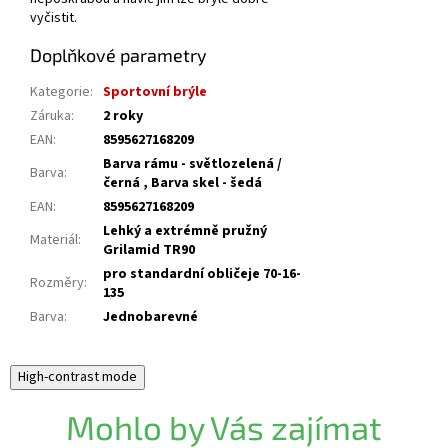
vyčistit.
Doplňkové parametry
Kategorie
:
Sportovní brýle
Záruka
:
2 roky
EAN
:
8595627168209
Barva rámu - světlozelená /
Barva
:
černá , Barva skel - šedá
EAN
:
8595627168209
Lehký a extrémně pružný
Materiál
:
Grilamid TR90
pro standardní obličeje 70-16-
Rozměry
:
135
Barva
:
Jednobarevné
High-contrast mode
Mohlo by Vás zajímat