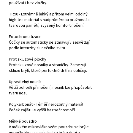
používat i bez vložky.
TR90 - Extrémně lehký a přitom velmi odolný
high-tec materiál s nadprůměrnou pružností a
tvarovou pamětí, zvýšený komfort nošení.
Fotochromatizace
Čočky se automaticky se ztmavují / zesvětlují
podle intenzity slunečního svitu.
Protiskluzové plochy
Protiskluzové nosníky a straničky. Zamezují
skluzu brýlí, které perfektně drží na obličeji.
Upravitelný nosník
Větší pohodlí při nošení, nosník lze přizpůsobit
tvaru nosu.
Polykarbonát - Téměř nerozbitný materiál
čoček zajišťuje vyšší bezpečnost očí.
Měkké pouzdro
V měkkém mikrovláknovém pouzdru se brýle
nepoškrábou a navíc jím lze brýle dobře