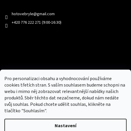
Kontakt
hotovebryle
@
gmail.com
+420 776 222 271 (9:00-16:30)
Facebook
Přijímáme online platby
Pro personalizaci obsahu a vyhodnocování používáme
cookies třetích stran. S vaším souhlasem budeme schopni na
webu i mimo něj zobrazovat relevantnější nabídky našich
produktů. Sběr těchto dat nezačneme, dokud nám nedáte
svůj souhlas. Pokud chcete udělit souhlas, klikněte na
tlačítko "Souhlasím".
Nový obchod s batohy, cestovními zavazadly, tašky a peněženky
Nastavení