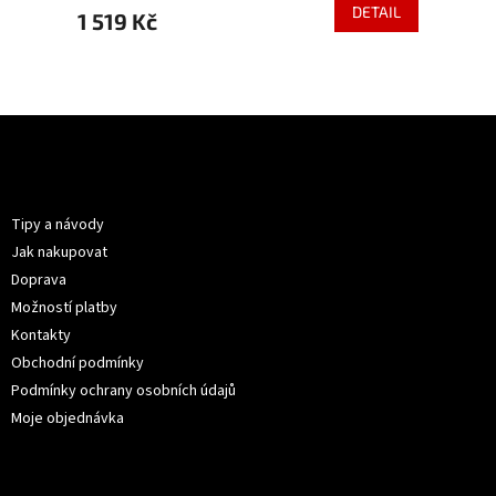
ETAIL
DETAIL
1 519 Kč
1 839
Z
á
p
Informace pro vás
a
t
Tipy a návody
í
Jak nakupovat
Doprava
Možností platby
Kontakty
Obchodní podmínky
Podmínky ochrany osobních údajů
Moje objednávka