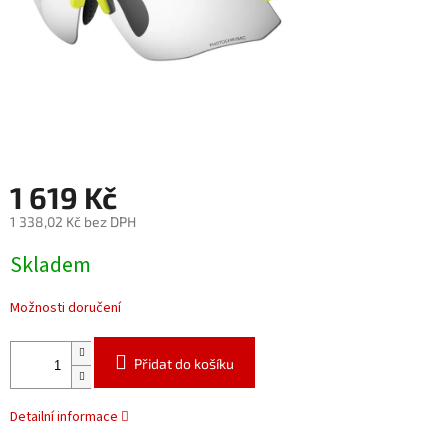
1 619 Kč
1 338,02 Kč bez DPH
Měrná
Skladem
cena:
Možnosti doručení
Přidat do košíku
Detailní informace