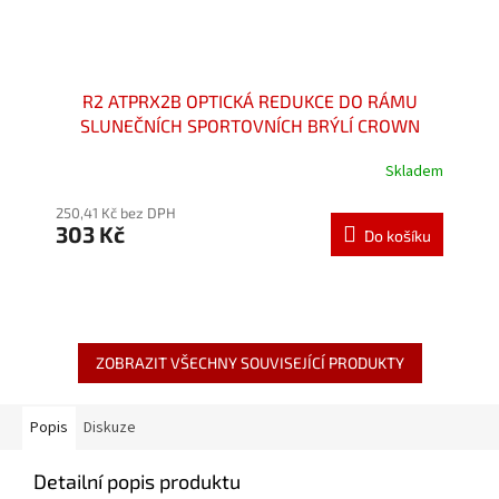
R2 ATPRX2B OPTICKÁ REDUKCE DO RÁMU
SLUNEČNÍCH SPORTOVNÍCH BRÝLÍ CROWN
AT078
Skladem
Průměrné
hodnocení
250,41 Kč bez DPH
produktu
303 Kč
je
Do košíku
4,1
z
5
hvězdiček.
ZOBRAZIT VŠECHNY SOUVISEJÍCÍ PRODUKTY
Popis
Diskuze
Detailní popis produktu