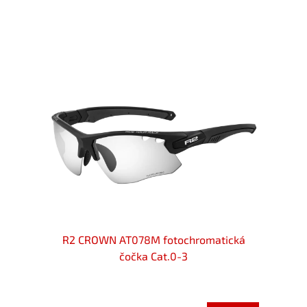
106E
R2 CROWN AT078M fotochromatická
SPORT
3
čočka Cat.0-3
AT0