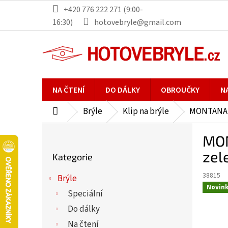
Přejít
+420 776 222 271 (9:00-
na
16:30)
hotovebryle@gmail.com
obsah
NA ČTENÍ
DO DÁLKY
OBROUČKY
N
Brýle
Klip na brýle
MONTANA E
Domů
P
MON
o
Přeskočit
s
zel
Kategorie
kategorie
t
38815
r
Brýle
Novin
a
Speciální
n
Do dálky
n
Na čtení