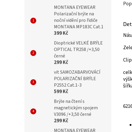
Pop
MONTANA EYEWEAR
Polarizační brýle na
noční vidění pro řidiče
Det
MONTANA MP183C Cat.1
399 Kč
Nása
Dioptrické VELKÉ BRÝLE
Zel
OPTICAL TR258 /+3,50
černé
Clip
299 Kč
cel
vit SAMOZABARVOVÁCÍ
POLARIZAČNÍ BRÝLE
výš
P2552 Cat.1-3
šíř
599 Kč
Brýle na čtení s
62
1
magnetickým spojem
V3096 /+3,50 černé
299 Kč
MONTANA EYEWEAR