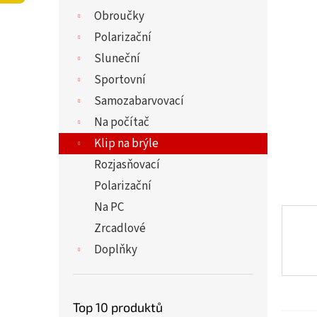
í
Obroučky
p
a
Polarizační
n
Sluneční
e
Sportovní
l
Samozabarvovací
Na počítač
Klip na brýle
Rozjasňovací
Polarizační
Na PC
Zrcadlové
Doplňky
Top 10 produktů