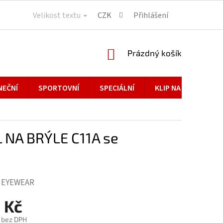
Velikost textu
CZK
Přihlášení
NÁKUPNÍ
Prázdný košík
KOŠÍK
NEČNÍ
SPORTOVNÍ
SPECIÁLNÍ
KLIP NA BRÝLE
 NA BRÝLE C11A se
 EYEWEAR
 Kč
č bez DPH