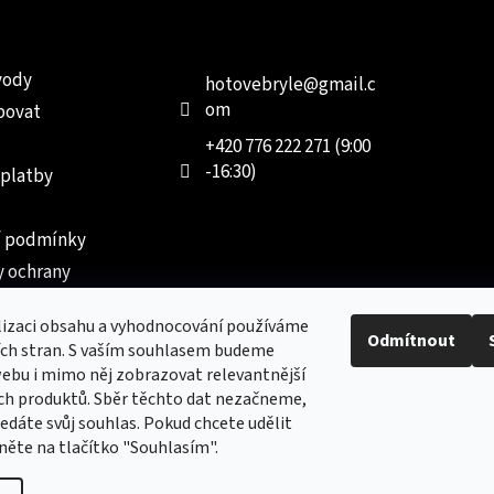
e pro vás
Kontakt
Facebo
vody
hotovebryle
@
gmail.c
om
povat
+420 776 222 271 (9:00
-16:30)
 platby
 podmínky
 ochrany
 údajů
lizaci obsahu a vyhodnocování používáme
ednávka
Odmítnout
ích stran. S vaším souhlasem budeme
ebu i mimo něj zobrazovat relevantnější
ch produktů. Sběr těchto dat nezačneme,
dáte svůj souhlas. Pokud chcete udělit
kněte na tlačítko "Souhlasím".
Nový obchod s batohy, cestovními zavazadly, tašky a peněženk