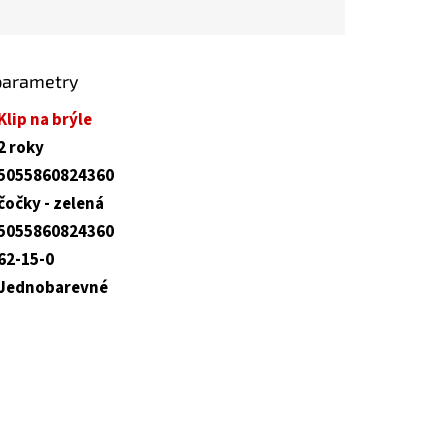
parametry
Klip na brýle
2 roky
5055860824360
čočky - zelená
5055860824360
62-15-0
Jednobarevné