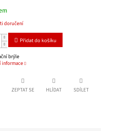
dem
i doručení
Přidat do košíku
ační brýle
í informace
ZEPTAT SE
HLÍDAT
SDÍLET