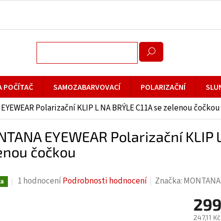
A POČÍTAČ
SAMOZABARVOVACÍ
POLARIZAČNÍ
SLU
YEWEAR Polarizační KLIP L NA BRÝLE C11A se zelenou čočkou
TANA EYEWEAR Polarizační KLIP L
enou čočkou
Průměrné
1 hodnocení
Podrobnosti hodnocení
Značka:
MONTANA
ka
hodnocení
299
produktu
je
247,11 K