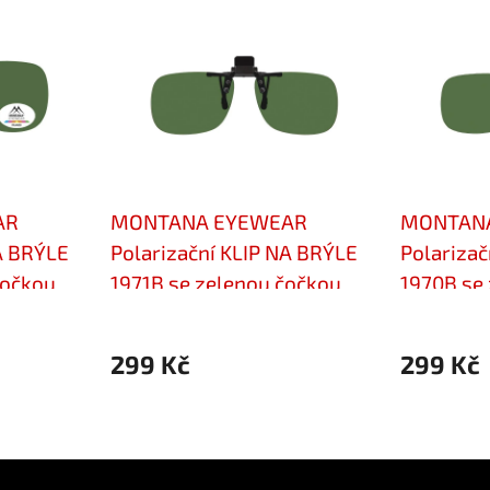
AR
MONTANA EYEWEAR
MONTAN
A BRÝLE
Polarizační KLIP NA BRÝLE
Polarizač
čočkou
1971B se zelenou čočkou
1970B se
299 Kč
299 Kč