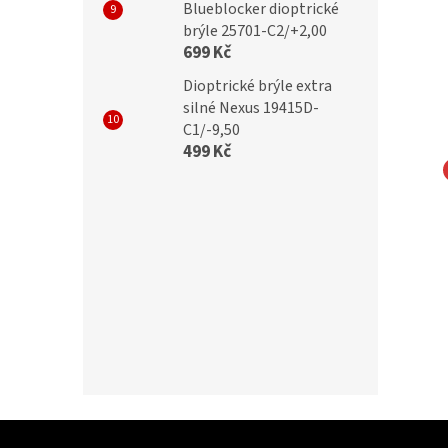
Blueblocker dioptrické
brýle 25701-C2/+2,00
699 Kč
Dioptrické brýle extra
silné Nexus 19415D-
C1/-9,50
499 Kč
NA EYEWEAR
MONTANA EYEWEAR
zační KLIP NA BRÝLE
Polarizační KLIP L NA BRÝLE
 zelenou čočkou
C1A Cat.3 se zelenou čočkou
č
299 Kč
Z