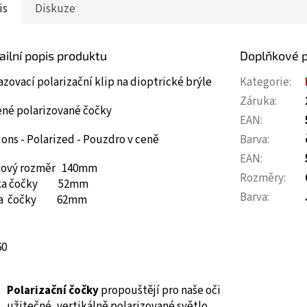
is
Diskuze
ailní popis produktu
Doplňkové 
zovací polarizační klip na dioptrické brýle
Kategorie
:
Záruka
:
ené polarizované čočky
EAN
:
 ons - Polarized - Pouzdro v ceně
Barva
:
EAN
:
kový rozměr 140mm
Rozměry
:
ka čočky 52mm
Barva
:
ka čočky 62mm
6
0
Polarizační čočky
propouštějí pro naše oči
užitečné, vertikálně polarizované světlo,