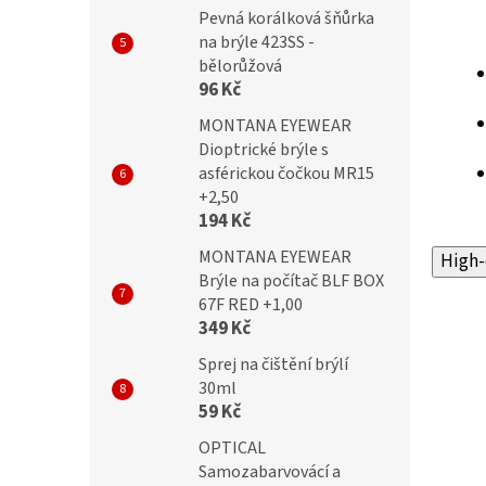
Pevná korálková šňůrka
na brýle 423SS -
bělorůžová
96 Kč
MONTANA EYEWEAR
Dioptrické brýle s
asférickou čočkou MR15
+2,50
194 Kč
MONTANA EYEWEAR
High-
Brýle na počítač BLF BOX
67F RED +1,00
349 Kč
Sprej na čištění brýlí
30ml
59 Kč
OPTICAL
Samozabarvovácí a