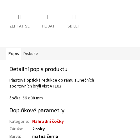
ZEPTAT SE
HLÍDAT
SDÍLET
Popis
Diskuze
Detailní popis produktu
Plastová optická redukce do rámu slunečních
sportovních brýlí Vist AT103
čočka: 56 x 38 mm
Doplňkové parametry
Kategorie
:
Náhradní čočky
Záruka
:
2 roky
Barva
:
matná černá