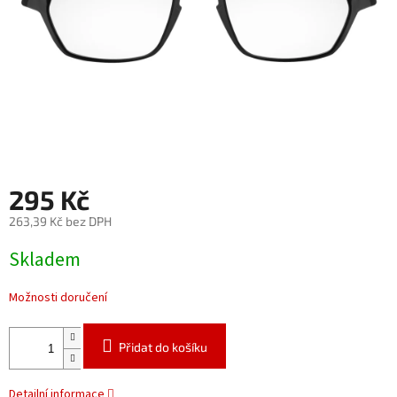
295 Kč
263,39 Kč bez DPH
Měrná
Skladem
cena:
Možnosti doručení
Přidat do košíku
Detailní informace