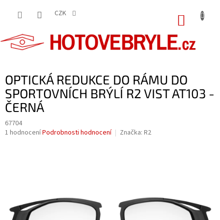
Přejít
na
CZK
NÁKUP
obsah
KOŠÍK
OPTICKÁ REDUKCE DO RÁMU DO
SPORTOVNÍCH BRÝLÍ R2 VIST AT103 -
ČERNÁ
67704
Průměrné
1 hodnocení
Podrobnosti hodnocení
Značka:
R2
hodnocení
produktu
je
5,0
z
5
hvězdiček.