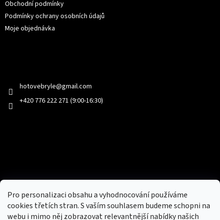
Obchodní podmínky
Podmínky ochrany osobních údajů
Moje objednávka
Kontakt
hotovebryle
@
gmail.com
+420 776 222 271 (9:00-16:30)
Facebook
Přijímáme online platby
Pro personalizaci obsahu a vyhodnocování používáme
cookies třetích stran. S vaším souhlasem budeme schopni na
webu i mimo něj zobrazovat relevantnější nabídky našich