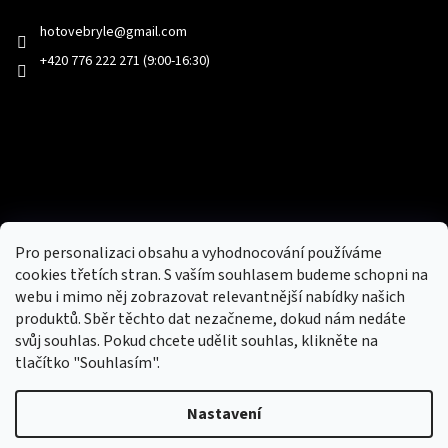
hotovebryle
@
gmail.com
+420 776 222 271 (9:00-16:30)
Facebook
Přijímáme online platby
Pro personalizaci obsahu a vyhodnocování používáme
cookies třetích stran. S vaším souhlasem budeme schopni na
webu i mimo něj zobrazovat relevantnější nabídky našich
produktů. Sběr těchto dat nezačneme, dokud nám nedáte
svůj souhlas. Pokud chcete udělit souhlas, klikněte na
tlačítko "Souhlasím".
Nový obchod s batohy, cestovními zavazadly, tašky a peněženky
Nastavení