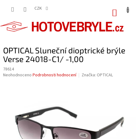
Přejít
na
CZK
NÁKUP
obsah
KOŠÍK
OPTICAL Sluneční dioptrické brýle
Verse 24018-C1/ -1,00
78614
Průměrné
Neohodnoceno
Podrobnosti hodnocení
Značka:
OPTICAL
hodnocení
produktu
je
0,0
z
5
hvězdiček.