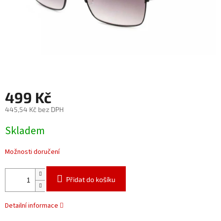
499 Kč
445,54 Kč bez DPH
Měrná
Skladem
cena:
Možnosti doručení
Přidat do košíku
Detailní informace