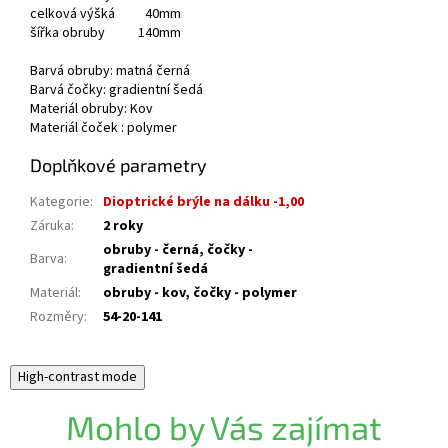
celková výšká 40mm
šířka obruby 140mm
Barvá obruby: matná černá
Barvá čočky: gradientní šedá
Materiál obruby: Kov
Materiál čoček : polymer
Doplňkové parametry
Kategorie
:
Dioptrické brýle na dálku -1,00
Záruka
:
2 roky
obruby - černá, čočky -
Barva
:
gradientní šedá
Materiál
:
obruby - kov, čočky - polymer
Rozměry
:
54-20-141
High-contrast mode
Mohlo by Vás zajímat