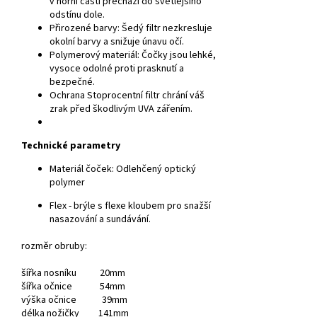
v horní části přechází do světlejšího
odstínu dole.
Přirozené barvy:
Šedý filtr nezkresluje
okolní barvy a snižuje únavu očí.
Polymerový materiál:
Čočky jsou lehké,
vysoce odolné proti prasknutí a
bezpečné.
Ochrana
Stoprocentní filtr chrání váš
zrak před škodlivým UVA zářením.
Technické parametry
Materiál čoček:
Odlehčený optický
polymer
Flex - brýle s flexe kloubem pro snažší
nasazování a sundávání.
rozměr obruby:
šířka nosníku 20mm
šířka očnice 54mm
výška očnice 39mm
délka nožičky 141mm