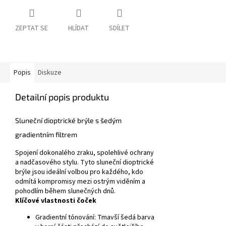
ZEPTAT SE
HLÍDAT
SDÍLET
Popis
Diskuze
Detailní popis produktu
Sluneční dioptrické brýle s šedým
gradientním filtrem
Spojení dokonalého zraku, spolehlivé ochrany
a nadčasového stylu.
Tyto sluneční dioptrické
brýle jsou ideální volbou pro každého, kdo
odmítá kompromisy mezi ostrým viděním a
pohodlím během slunečných dnů.
Klíčové vlastnosti čoček
Gradientní tónování:
Tmavší šedá barva