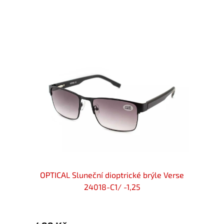
Seventy
OPTICAL Sluneční dioptrické brýle Verse
OPTIC
24018-C1/ -1,25