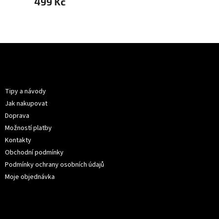
499 Kč
499 
Z
á
p
Informace pro vás
a
t
Tipy a návody
í
Jak nakupovat
Doprava
Možností platby
Kontakty
Obchodní podmínky
Podmínky ochrany osobních údajů
Moje objednávka
Kontakt