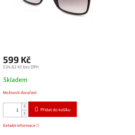
599 Kč
534,82 Kč bez DPH
Měrná
Skladem
cena:
Možnosti doručení
Přidat do košíku
Detailní informace