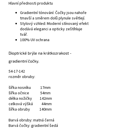
Hlavní přednosti produktu
Gradientní tónování:
Čočky jsou nahoře
tmavší a směrem dolů plynule světlejí.
Stylový vzhled:
Moderní stínovaný efekt
dodává eleganci a opticky zeštíhluje
tvář.
100% UV ochrana
Dioptrické brýle
na krátkozrakost
-
gradientní čočky.
54-17-142
rozměr obruby:
šířka nosníku 17mm
šířka očnice 54mm
délka nožičky 142mm
celková výšká 44mm
šířka obruby 140mm
Barvá obruby: matná černá
Barvá čočky: gradientní šedá