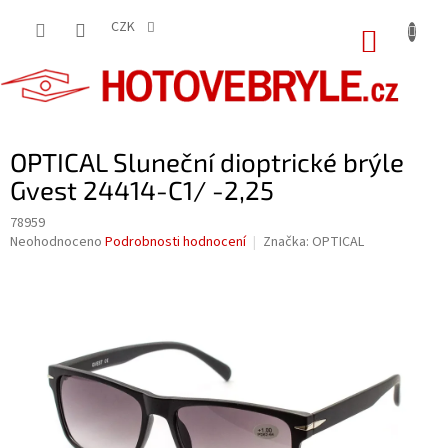
Přejít
na
CZK
NÁKUP
obsah
KOŠÍK
OPTICAL Sluneční dioptrické brýle
Gvest 24414-C1/ -2,25
78959
Průměrné
Neohodnoceno
Podrobnosti hodnocení
Značka:
OPTICAL
hodnocení
produktu
je
0,0
z
5
hvězdiček.