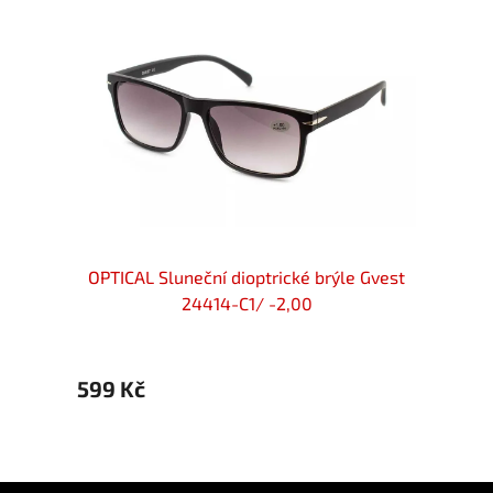
ické
OPTICAL Sluneční dioptrické brýle Gvest
OPTIC
012-
24414-C1/ -2,00
599 Kč
599 
Z