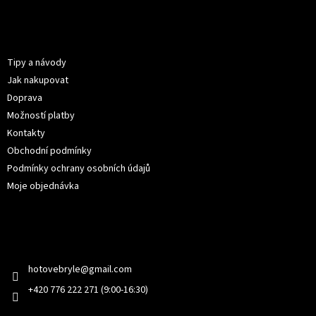
á
p
Informace pro vás
a
t
Tipy a návody
í
Jak nakupovat
Doprava
Možností platby
Kontakty
Obchodní podmínky
Podmínky ochrany osobních údajů
Moje objednávka
Kontakt
hotovebryle
@
gmail.com
+420 776 222 271 (9:00-16:30)