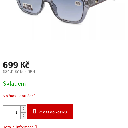
699 Kč
624,11 Kč bez DPH
Měrná
Skladem
cena:
Možnosti doručení
Přidat do košíku
Detailní informace