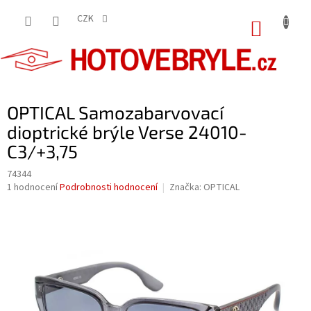
Přejít
na
CZK
NÁKUP
obsah
KOŠÍK
OPTICAL Samozabarvovací
dioptrické brýle Verse 24010-
C3/+3,75
74344
Průměrné
1 hodnocení
Podrobnosti hodnocení
Značka:
OPTICAL
hodnocení
produktu
je
5,0
z
5
hvězdiček.