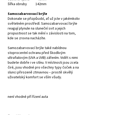
šířka obruby 142mm
Samozabarvovací brýle
Dokonale se přizpůsobí, ať už jste v jakémkoliv
světelném prostředí. Samozabarvovací brýle
reagují plynule na sluneční svit a jejich
propustnost se tak mění v závislosti na tom,
kde se zrovna nacházíte.
Samozabarvovací brýle také nabídnou
stoprocentní ochranu před škodlivým
ultrafialovým (UVA a UVB) zářením. Vidět s nimi
budete dobře i ve stínu. V místnosti jsou zcela
čiré, jsou vhodné pro všechny typy čoček a na
slunci přirozeně ztmavnou – prostě skvělý
uživatelský komfort se vším všudy.
není vhodné pří řízení auta