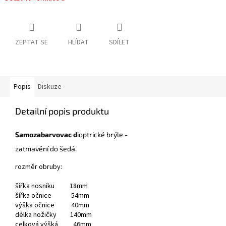
ZEPTAT SE
HLÍDAT
SDÍLET
Popis
Diskuze
Detailní popis produktu
Samozabarvovac d
ioptrické brýle -
zatmavění do šedá.
rozměr obruby:
šířka nosníku 18mm
šířka očnice 54mm
výška očnice 40mm
délka nožičky 140mm
celková výšká 46mm