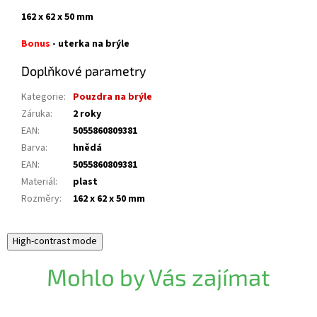
162 x 62 x 50 mm
Bonus
- uterka na brýle
Doplňkové parametry
Kategorie
:
Pouzdra na brýle
Záruka
:
2 roky
EAN
:
5055860809381
Barva
:
hnědá
EAN
:
5055860809381
Materiál
:
plast
Rozměry
:
162 x 62 x 50 mm
High-contrast mode
Mohlo by Vás zajímat