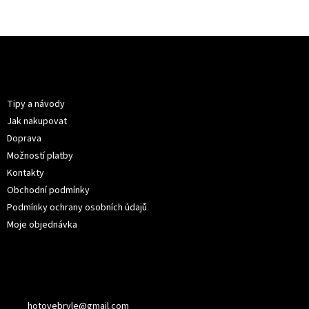
Z
á
p
Informace pro vás
a
t
Tipy a návody
í
Jak nakupovat
Doprava
Možností platby
Kontakty
Obchodní podmínky
Podmínky ochrany osobních údajů
Moje objednávka
Kontakt
hotovebryle
@
gmail.com