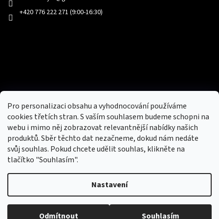
+420 776 222 271 (9:00-16:30)
Facebook
Přijímáme online platby
Pro personalizaci obsahu a vyhodnocování používáme
cookies třetích stran. S vaším souhlasem budeme schopni na
webu i mimo něj zobrazovat relevantnější nabídky našich
produktů. Sběr těchto dat nezačneme, dokud nám nedáte
svůj souhlas. Pokud chcete udělit souhlas, klikněte na
tlačítko "Souhlasím".
Nový obchod s batohy, cestovními zavazadly, tašky a peněženky
Nastavení
Copyright 2026
hotovebryle.cz
. Všechna práva
Vytvořil
Odmítnout
Souhlasím