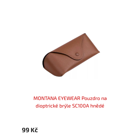
na
MONTANA EYEWEAR Pouzdro na
M
dioptrické brýle SC100A hnědé
99 Kč
129 K