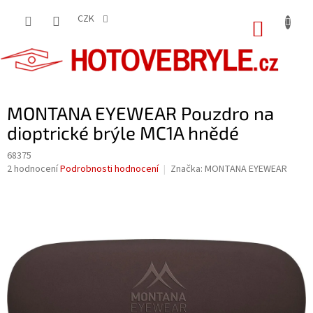
Přejít
na
CZK
NÁKUP
obsah
KOŠÍK
MONTANA EYEWEAR Pouzdro na
dioptrické brýle MC1A hnědé
68375
Průměrné
2 hodnocení
Podrobnosti hodnocení
Značka:
MONTANA EYEWEAR
hodnocení
produktu
je
5,0
z
5
hvězdiček.