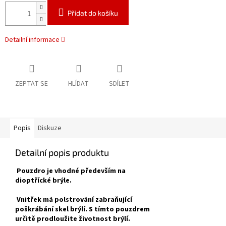
Přidat do košíku
Detailní informace
ZEPTAT SE
HLÍDAT
SDÍLET
Popis
Diskuze
Detailní popis produktu
Pouzdro je vhodné především na
dioptřícké brýle.
Vnitřek má polstrování zabraňující
poškrábání skel brýlí. S tímto pouzdrem
určitě prodloužite životnost brýlí.