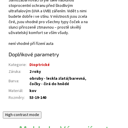
Samozabarvovací brýle také nabídnou
stoprocentní ochranu před škodlivým
ultrafialovým (UVA a UVB) zářením. Vidět s nimi
budete dobře i ve stínu. V místnosti jsou zcela
čiré, jsou vhodné pro všechny typy čoček a na
slunci přirozeně ztmavnou – prostě skvělý
uživatelský komfort se vším všudy.
není vhodné pří řízení auta
Doplňkové parametry
Kategorie
:
Dioptrické
Záruka
:
2 roky
obruby - leskla zlatá/barevná,
Barva
:
čočky - čirá do hnědé
Materiál
:
kov
Rozměry
:
53-19-140
High-contrast mode