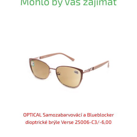
Mohlo by Vás zajímat
locker
OPTICAL Samozabarvovácí a Blueblocker
OPTIC
-2,25
dioptrické brýle Verse 25006-C3/-6,00
diop