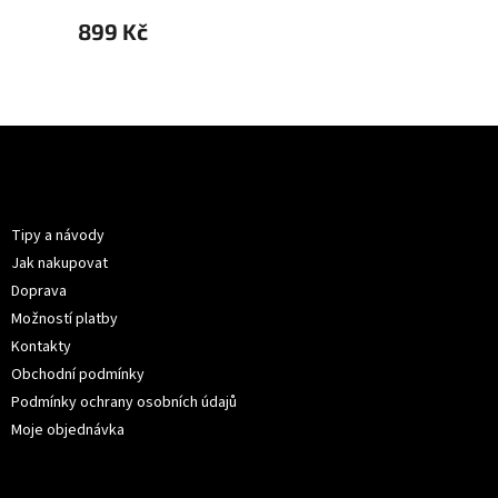
899 Kč
899 
Z
á
p
Informace pro vás
a
t
Tipy a návody
í
Jak nakupovat
Doprava
Možností platby
Kontakty
Obchodní podmínky
Podmínky ochrany osobních údajů
Moje objednávka