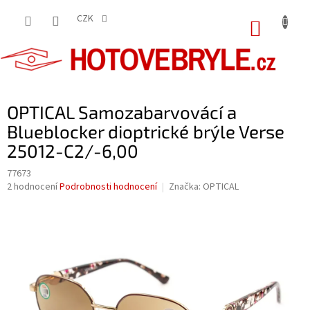
Přejít
na
CZK
NÁKUP
obsah
KOŠÍK
OPTICAL Samozabarvovácí a
Blueblocker dioptrické brýle Verse
25012-C2/-6,00
77673
Průměrné
2 hodnocení
Podrobnosti hodnocení
Značka:
OPTICAL
hodnocení
produktu
je
5,0
z
5
hvězdiček.