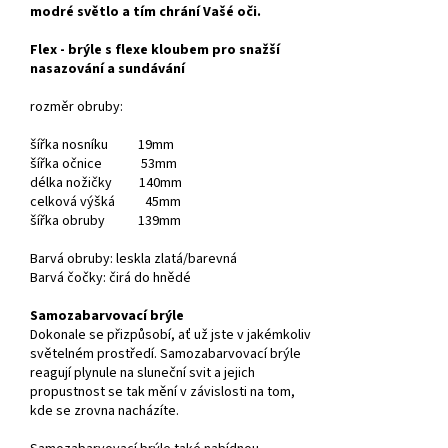
modré světlo a tím chrání Vašé oči.
Flex - brýle s flexe kloubem pro snažší
nasazování a sundávání
rozměr obruby:
šířka nosníku 19mm
šířka očnice 53mm
délka nožičky 140mm
celková výšká 45mm
šířka obruby 139mm
Barvá obruby: leskla zlatá/barevná
Barvá čočky: čirá do hnědé
Samozabarvovací brýle
Dokonale se přizpůsobí, ať už jste v jakémkoliv
světelném prostředí. Samozabarvovací brýle
reagují plynule na sluneční svit a jejich
propustnost se tak mění v závislosti na tom,
kde se zrovna nacházíte.