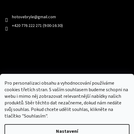
Kontakt
hotovebryle
@
gmail.com
+420 776 222 271 (9:00-16:30)
Facebook
Přijímáme online platby
Pro personalizaci obsahu a vyhodnocování používáme
cookies třetích stran. S vaším souhlasem budeme schopni na
webu i mimo něj zobrazovat relevantnější nabídky našich
produktů. Sběr těchto dat nezačneme, dokud nám nedáte
svůj souhlas. Pokud chcete udělit souhlas, klikněte na
tlačítko "Souhlasím".
Nový obchod s batohy, cestovními zavazadly, tašky a peněženky
Nastavení