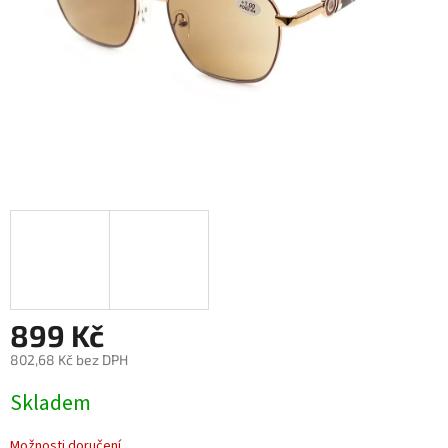
899 Kč
802,68 Kč bez DPH
Měrná
Skladem
cena:
Možnosti doručení