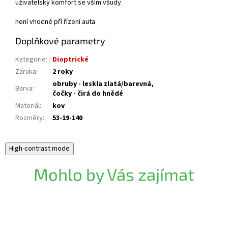
uživatelský komfort se vším všudy.
není vhodné pří řízení auta
Doplňkové parametry
Kategorie
:
Dioptrické
Záruka
:
2 roky
obruby - leskla zlatá/barevná,
Barva
:
čočky - čirá do hnědé
Materiál
:
kov
Rozměry
:
53-19-140
High-contrast mode
Mohlo by Vás zajímat