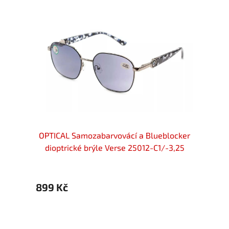
locker
OPTICAL Samozabarvovácí a Blueblocker
OPTIC
-3,00
dioptrické brýle Verse 25012-C1/-3,25
diop
899 Kč
899 