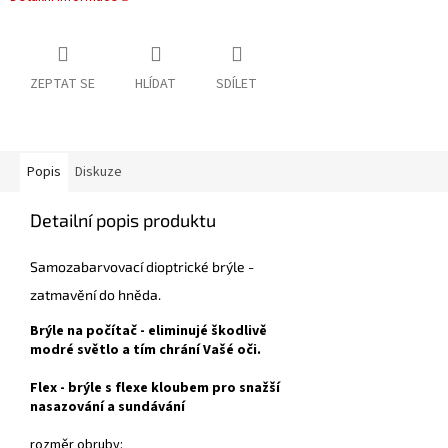
ZEPTAT SE
HLÍDAT
SDÍLET
Popis
Diskuze
Detailní popis produktu
Samozabarvovací dioptrické brýle -
zatmavění do hněda.
Brýle na počítač - eliminujé škodlivě
modré světlo a tím chrání Vašé oči.
Flex - brýle s flexe kloubem pro snažší
nasazování a sundávání
rozměr obruby: