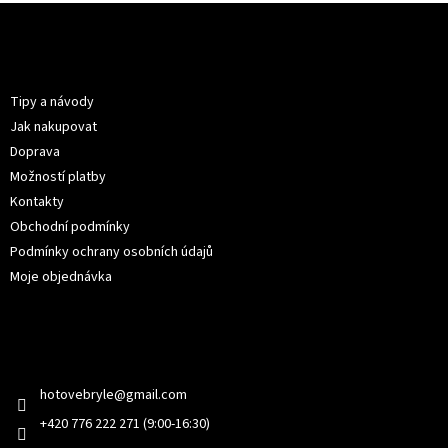
Z
á
p
Informace pro vás
a
t
Tipy a návody
í
Jak nakupovat
Doprava
Možností platby
Kontakty
Obchodní podmínky
Podmínky ochrany osobních údajů
Moje objednávka
Kontakt
hotovebryle
@
gmail.com
+420 776 222 271 (9:00-16:30)