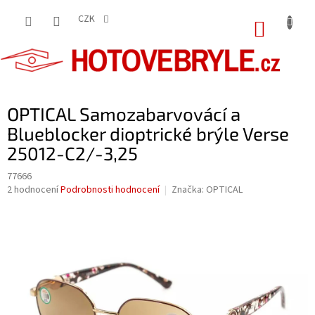
Přejít
na
CZK
NÁKUP
obsah
KOŠÍK
OPTICAL Samozabarvovácí a
Blueblocker dioptrické brýle Verse
25012-C2/-3,25
77666
Průměrné
2 hodnocení
Podrobnosti hodnocení
Značka:
OPTICAL
hodnocení
produktu
je
5,0
z
5
hvězdiček.