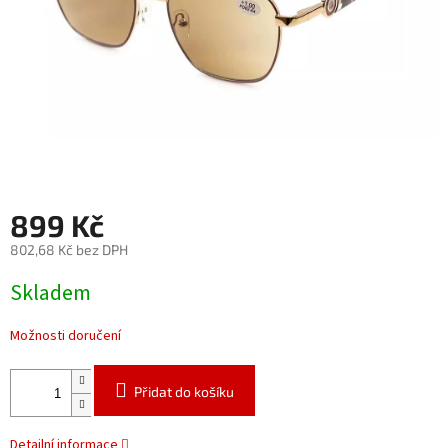
899 Kč
802,68 Kč bez DPH
Měrná
Skladem
cena:
Možnosti doručení
Přidat do košíku
Detailní informace