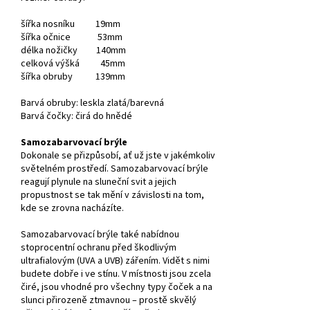
šířka nosníku 19mm
šířka očnice 53mm
délka nožičky 140mm
celková výšká 45mm
šířka obruby 139mm
Barvá obruby: leskla zlatá/barevná
Barvá čočky: čirá do hnědé
Samozabarvovací brýle
Dokonale se přizpůsobí, ať už jste v jakémkoliv
světelném prostředí. Samozabarvovací brýle
reagují plynule na sluneční svit a jejich
propustnost se tak mění v závislosti na tom,
kde se zrovna nacházíte.
Samozabarvovací brýle také nabídnou
stoprocentní ochranu před škodlivým
ultrafialovým (UVA a UVB) zářením. Vidět s nimi
budete dobře i ve stínu. V místnosti jsou zcela
čiré, jsou vhodné pro všechny typy čoček a na
slunci přirozeně ztmavnou – prostě skvělý