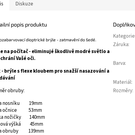
is
Diskuze
ailní popis produktu
Doplňko
Kategorie
zabarvovací dioptrické brýle - zatmavění do šedé.
Záruka
:
le na počítač - eliminujé škodlivě modré světlo a
chrání Vašé oči.
Barva
:
x - brýle s flexe kloubem pro snažší nasazování a
dávání
Materiál
:
Rozměry
:
měr obruby:
ka nosníku 19mm
ka očnice 53mm
ka nožičky 140mm
ková výšká 45mm
ka obruby 139mm