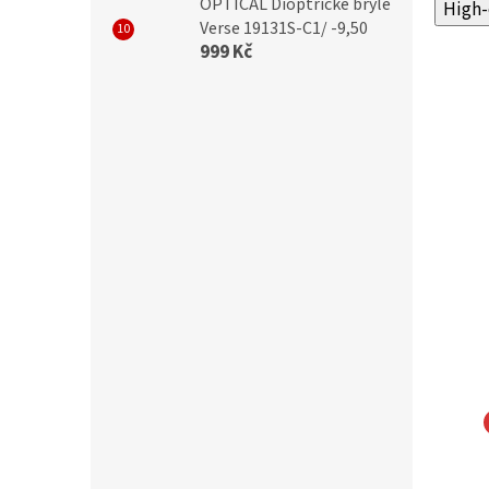
OPTICAL Dioptrické brýle
High-
Verse 19131S-C1/ -9,50
999 Kč
L Samozabarvovácí a
OPTICAL Samozabarvovácí a
cker dioptrické brýle
Blueblocker dioptrické brýle