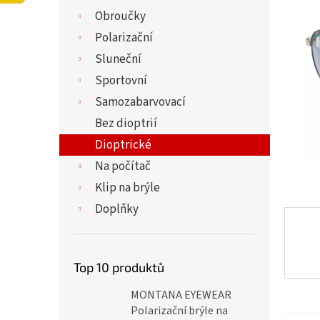
í
0,0
Obroučky
p
z
a
Polarizační
5
n
hvězdi
Sluneční
e
Sportovní
l
Samozabarvovací
Bez dioptrií
Dioptrické
Na počítač
Klip na brýle
Doplňky
Top 10 produktů
MONTANA EYEWEAR
Polarizační brýle na