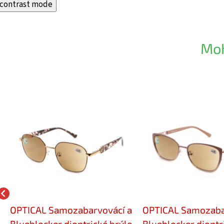
contrast mode
Moh
OPTICAL Samozabarvovácí a
OPTICAL Samozaba
Blueblocker dioptrické brýle
Blueblocker dioptr