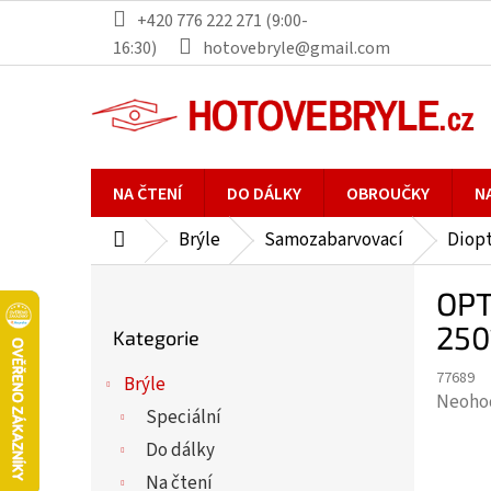
Přejít
+420 776 222 271 (9:00-
na
16:30)
hotovebryle@gmail.com
obsah
NA ČTENÍ
DO DÁLKY
OBROUČKY
N
Brýle
Samozabarvovací
Diopt
Domů
P
OPT
o
Přeskočit
s
250
Kategorie
kategorie
t
77689
r
Brýle
Průmě
Neoho
a
Speciální
hodno
n
Do dálky
produ
n
je
Na čtení