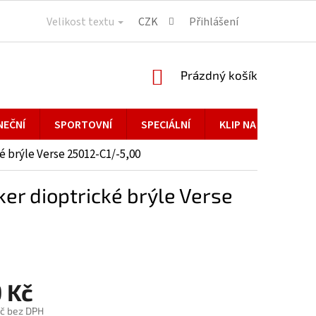
Velikost textu
CZK
Přihlášení
NÁKUPNÍ
Prázdný košík
KOŠÍK
NEČNÍ
SPORTOVNÍ
SPECIÁLNÍ
KLIP NA BRÝLE
 brýle Verse 25012-C1/-5,00
r dioptrické brýle Verse
 Kč
č bez DPH