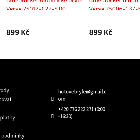
Verse 25012-C2/-5,00
Verse 25006-C3/-
899 Kč
899 Kč
e pro vás
Kontakt
Facebo
vody
hotovebryle
@
gmail.c
om
povat
+420 776 222 271 (9:00
-16:30)
 platby
 podmínky