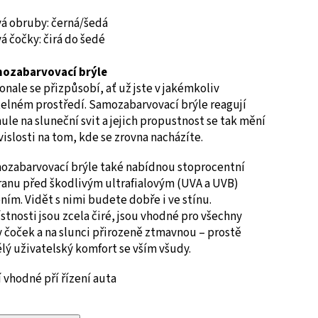
vá obruby: černá/šedá
á čočky: čirá do šedé
ozabarvovací brýle
nale se přizpůsobí, ať už jste v jakémkoliv
telném prostředí. Samozabarvovací brýle reagují
ule na sluneční svit a jejich propustnost se tak mění
vislosti na tom, kde se zrovna nacházíte.
ozabarvovací brýle také nabídnou stoprocentní
ranu před škodlivým ultrafialovým (UVA a UVB)
ním. Vidět s nimi budete dobře i ve stínu.
stnosti jsou zcela čiré, jsou vhodné pro všechny
 čoček a na slunci přirozeně ztmavnou – prostě
lý uživatelský komfort se vším všudy.
 vhodné pří řízení auta