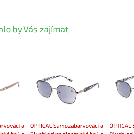
lo by Vás zajímat
rvovácí a
OPTICAL Samozabarvovácí a
OPTICAL 
ické brýle
Blueblocker dioptrické brýle
Blueblock