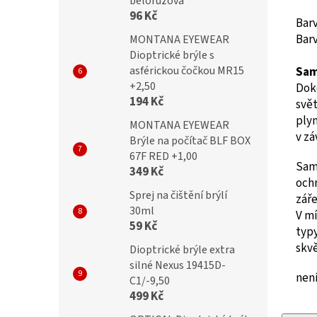
bělorůžová
96 Kč
Bar
Barv
MONTANA EYEWEAR
Dioptrické brýle s
asférickou čočkou MR15
Sam
+2,50
Doko
194 Kč
svě
plyn
MONTANA EYEWEAR
v zá
Brýle na počítač BLF BOX
67F RED +1,00
Sam
349 Kč
och
Sprej na čištění brýlí
záře
30ml
V mí
59 Kč
typy
skvě
Dioptrické brýle extra
silné Nexus 19415D-
není
C1/-9,50
499 Kč