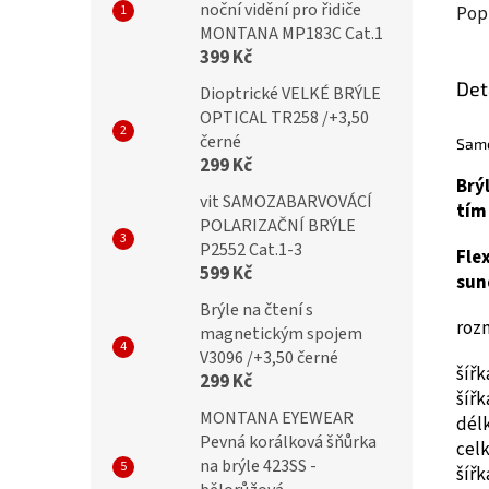
noční vidění pro řidiče
Pop
MONTANA MP183C Cat.1
399 Kč
Det
Dioptrické VELKÉ BRÝLE
OPTICAL TR258 /+3,50
černé
Samo
299 Kč
Brý
vit SAMOZABARVOVÁCÍ
tím 
POLARIZAČNÍ BRÝLE
P2552 Cat.1-3
Fle
599 Kč
sun
Brýle na čtení s
roz
magnetickým spojem
V3096 /+3,50 černé
šíř
299 Kč
šíř
MONTANA EYEWEAR
dél
Pevná korálková šňůrka
cel
na brýle 423SS -
šíř