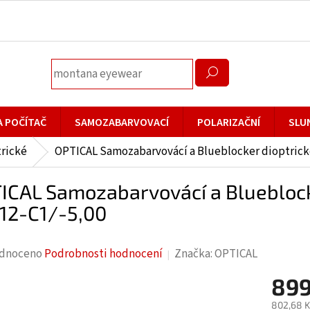
A POČÍTAČ
SAMOZABARVOVACÍ
POLARIZAČNÍ
SLU
rické
OPTICAL Samozabarvovácí a Blueblocker dioptrické
ICAL Samozabarvovácí a Blueblocke
12-C1/-5,00
rné
dnoceno
Podrobnosti hodnocení
Značka:
OPTICAL
cení
899
ktu
802,68 K