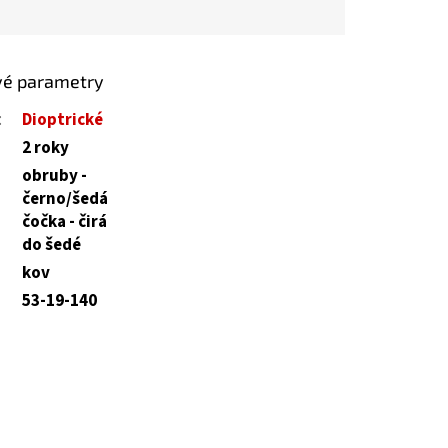
vé parametry
:
Dioptrické
2 roky
obruby -
černo/šedá
čočka - čirá
do šedé
kov
53-19-140