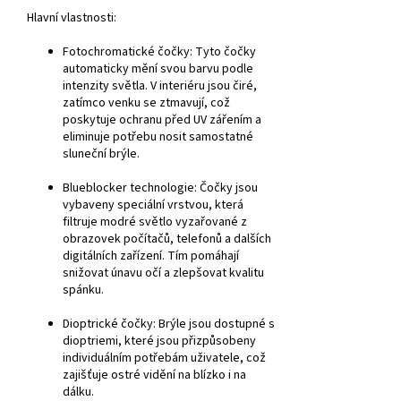
Hlavní vlastnosti:
Fotochromatické čočky:
Tyto čočky
automaticky mění svou barvu podle
intenzity světla. V interiéru jsou čiré,
zatímco venku se ztmavují, což
poskytuje ochranu před UV zářením a
eliminuje potřebu nosit samostatné
sluneční brýle.
Blueblocker technologie:
Čočky jsou
vybaveny speciální vrstvou, která
filtruje modré světlo vyzařované z
obrazovek počítačů, telefonů a dalších
digitálních zařízení. Tím pomáhají
snižovat únavu očí a zlepšovat kvalitu
spánku.
Dioptrické čočky:
Brýle jsou dostupné s
dioptriemi, které jsou přizpůsobeny
individuálním potřebám uživatele, což
zajišťuje ostré vidění na blízko i na
dálku.