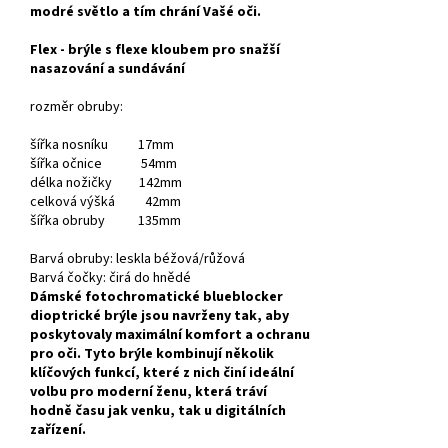
modré světlo a tím chrání Vašé oči.
Flex - brýle s flexe kloubem pro snažší
nasazování a sundávání
rozměr obruby:
šířka nosníku 17mm
šířka očnice 54mm
délka nožičky 142mm
celková výšká 42mm
šířka obruby 135mm
Barvá obruby: leskla béžová/růžová
Barvá čočky: čirá do hnědé
Dámské fotochromatické blueblocker
dioptrické brýle jsou navrženy tak, aby
poskytovaly maximální komfort a ochranu
pro oči. Tyto brýle kombinují několik
klíčových funkcí, které z nich činí ideální
volbu pro moderní ženu, která tráví
hodně času jak venku, tak u digitálních
zařízení.