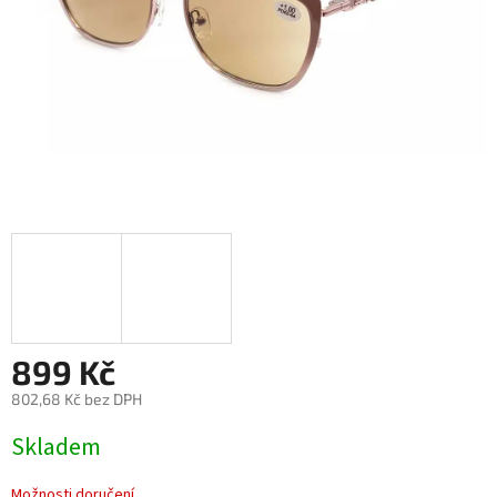
899 Kč
802,68 Kč bez DPH
Měrná
Skladem
cena:
Možnosti doručení