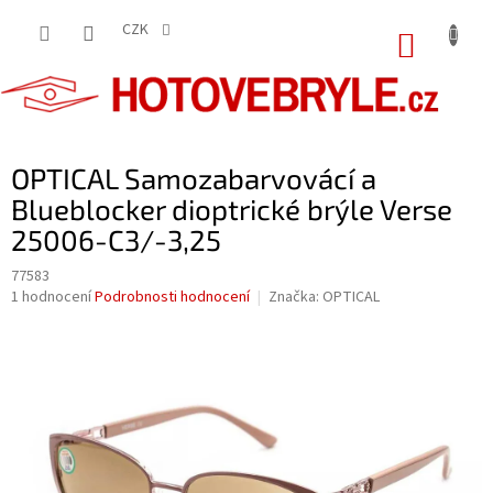
Přejít
na
CZK
NÁKUP
obsah
KOŠÍK
OPTICAL Samozabarvovácí a
Blueblocker dioptrické brýle Verse
25006-C3/-3,25
77583
Průměrné
1 hodnocení
Podrobnosti hodnocení
Značka:
OPTICAL
hodnocení
produktu
je
5,0
z
5
hvězdiček.