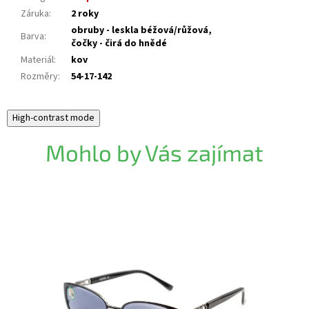
Záruka
:
2 roky
obruby - leskla béžová/růžová,
Barva
:
čočky - čirá do hnědé
Materiál
:
kov
Rozměry
:
54-17-142
High-contrast mode
Mohlo by Vás zajímat