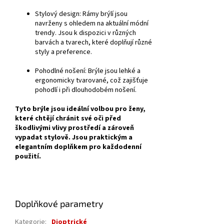
Stylový design:
Rámy brýlí jsou
navrženy s ohledem na aktuální módní
trendy. Jsou k dispozici v různých
barvách a tvarech, které doplňují různé
styly a preference.
Pohodlné nošení:
Brýle jsou lehké a
ergonomicky tvarované, což zajišťuje
pohodlí i při dlouhodobém nošení.
Tyto brýle jsou ideální volbou pro ženy,
které chtějí chránit své oči před
škodlivými vlivy prostředí a zároveň
vypadat stylově. Jsou praktickým a
elegantním doplňkem pro každodenní
použití.
Doplňkové parametry
Kategorie
:
Dioptrické