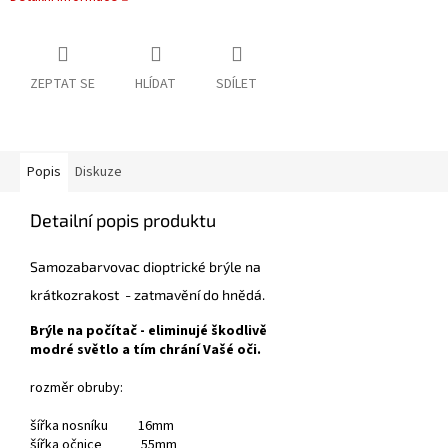
ZEPTAT SE
HLÍDAT
SDÍLET
Popis
Diskuze
Detailní popis produktu
Samozabarvovac dioptrické brýle na
krátkozrakost - zatmavění do hnědá.
Brýle na počítač - eliminujé škodlivě
modré světlo a tím chrání Vašé oči.
rozměr obruby:
šířka nosníku 16mm
šířka očnice 55mm