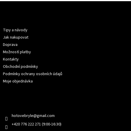
Z
á
p
Informace pro vás
a
t
Tipy a návody
í
Jak nakupovat
Doprava
Možností platby
Kontakty
Obchodní podmínky
Podmínky ochrany osobních údajů
Moje objednávka
Kontakt
hotovebryle
@
gmail.com
+420 776 222 271 (9:00-16:30)