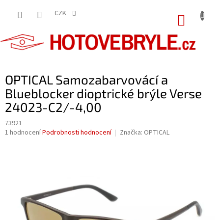
Přejít
na
CZK
NÁKUP
obsah
KOŠÍK
OPTICAL Samozabarvovácí a
Blueblocker dioptrické brýle Verse
24023-C2/-4,00
73921
Průměrné
1 hodnocení
Podrobnosti hodnocení
Značka:
OPTICAL
hodnocení
produktu
je
5,0
z
5
hvězdiček.