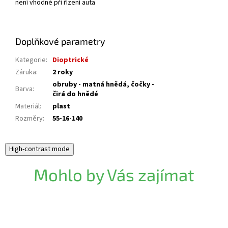
není vhodné pří řízení auta
Doplňkové parametry
Kategorie
:
Dioptrické
Záruka
:
2 roky
obruby - matná hnědá, čočky -
Barva
:
čirá do hnědé
Materiál
:
plast
Rozměry
:
55-16-140
High-contrast mode
Mohlo by Vás zajímat