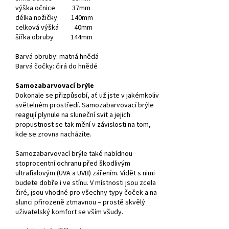
výška očnice 37mm
délka nožičky 140mm
celková výšká 40mm
šířka obruby 144mm
Barvá obruby: matná hnědá
Barvá čočky: čirá do hnědé
Samozabarvovací brýle
Dokonale se přizpůsobí, ať už jste v jakémkoliv
světelném prostředí. Samozabarvovací brýle
reagují plynule na sluneční svit a jejich
propustnost se tak mění v závislosti na tom,
kde se zrovna nacházíte.
Samozabarvovací brýle také nabídnou
stoprocentní ochranu před škodlivým
ultrafialovým (UVA a UVB) zářením. Vidět s nimi
budete dobře i ve stínu. V místnosti jsou zcela
čiré, jsou vhodné pro všechny typy čoček a na
slunci přirozeně ztmavnou – prostě skvělý
uživatelský komfort se vším všudy.