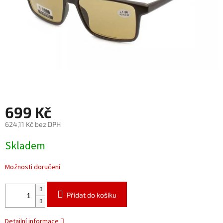
699 Kč
624,11 Kč bez DPH
Měrná
Skladem
cena:
Možnosti doručení
Přidat do košíku
Detailní informace