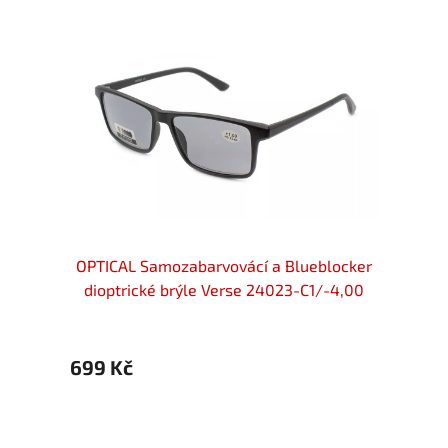
locker
OPTICAL Samozabarvovácí a Blueblocker
OPTIC
-4,00
dioptrické brýle Verse 24023-C1/-4,00
diop
699 Kč
899 