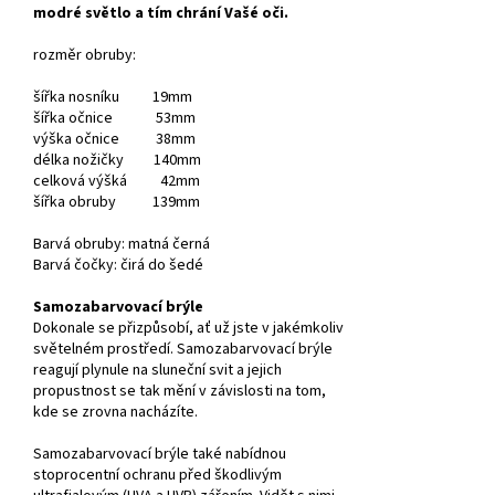
modré světlo a tím chrání Vašé oči.
rozměr obruby:
šířka nosníku 19mm
šířka očnice 53mm
výška očnice 38mm
délka nožičky 140mm
celková výšká 42mm
šířka obruby 139mm
Barvá obruby: matná černá
Barvá čočky: čirá do šedé
Samozabarvovací brýle
Dokonale se přizpůsobí, ať už jste v jakémkoliv
světelném prostředí. Samozabarvovací brýle
reagují plynule na sluneční svit a jejich
propustnost se tak mění v závislosti na tom,
kde se zrovna nacházíte.
Samozabarvovací brýle také nabídnou
stoprocentní ochranu před škodlivým