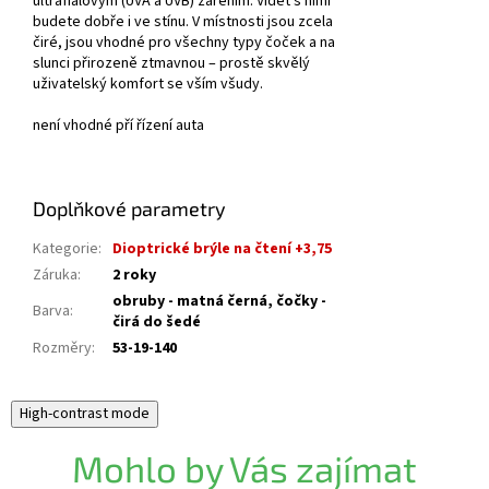
ultrafialovým (UVA a UVB) zářením. Vidět s nimi
budete dobře i ve stínu. V místnosti jsou zcela
čiré, jsou vhodné pro všechny typy čoček a na
slunci přirozeně ztmavnou – prostě skvělý
uživatelský komfort se vším všudy.
není vhodné pří řízení auta
Doplňkové parametry
Kategorie
:
Dioptrické brýle na čtení +3,75
Záruka
:
2 roky
obruby - matná černá, čočky -
Barva
:
čirá do šedé
Rozměry
:
53-19-140
High-contrast mode
Mohlo by Vás zajímat