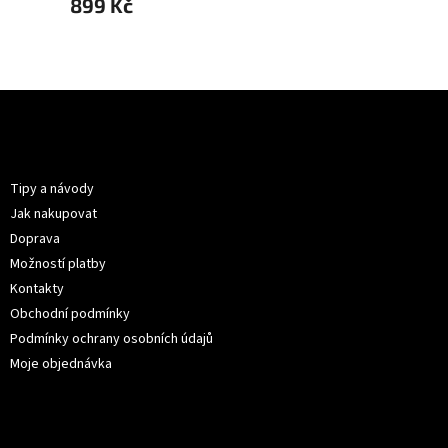
899 Kč
699 
Z
á
p
Informace pro vás
a
t
Tipy a návody
í
Jak nakupovat
Doprava
Možností platby
Kontakty
Obchodní podmínky
Podmínky ochrany osobních údajů
Moje objednávka
Kontakt