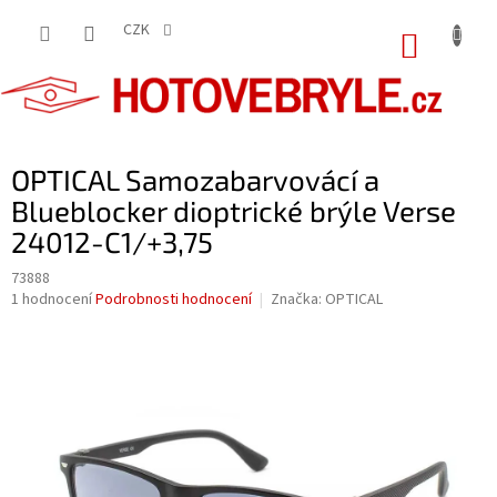
Přejít
na
CZK
NÁKUP
obsah
KOŠÍK
OPTICAL Samozabarvovácí a
Blueblocker dioptrické brýle Verse
24012-C1/+3,75
73888
Průměrné
1 hodnocení
Podrobnosti hodnocení
Značka:
OPTICAL
hodnocení
produktu
je
5,0
z
5
hvězdiček.