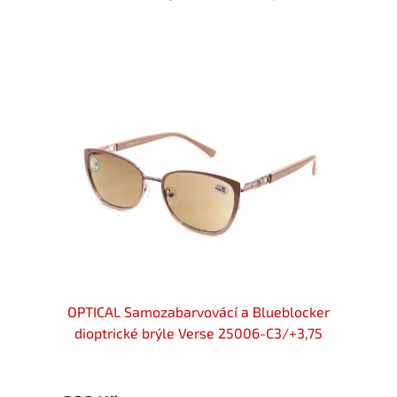
locker
OPTICAL Samozabarvovácí a Blueblocker
OPTIC
+3,75
dioptrické brýle Verse 25006-C3/+3,75
diop