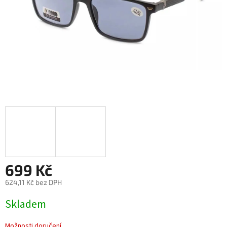
699 Kč
624,11 Kč bez DPH
Měrná
Skladem
cena:
Možnosti doručení