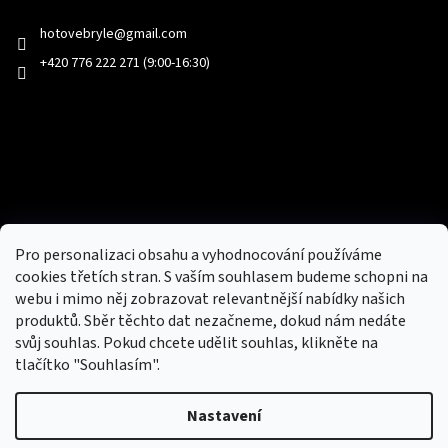
hotovebryle
@
gmail.com
+420 776 222 271 (9:00-16:30)
Facebook
Přijímáme online platby
Pro personalizaci obsahu a vyhodnocování používáme
cookies třetích stran. S vaším souhlasem budeme schopni na
webu i mimo něj zobrazovat relevantnější nabídky našich
produktů. Sběr těchto dat nezačneme, dokud nám nedáte
svůj souhlas. Pokud chcete udělit souhlas, klikněte na
tlačítko "Souhlasím".
Nový obchod s batohy, cestovními zavazadly, tašky a peněženky
Nastavení