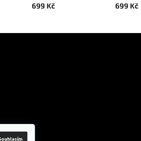
699 Kč
699 Kč
ok
Přijímáme online
platby
Souhlasím