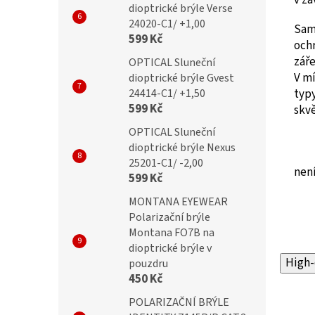
dioptrické brýle Verse
24020-C1/ +1,00
Sam
599 Kč
och
záře
OPTICAL Sluneční
V mí
dioptrické brýle Gvest
typy
24414-C1/ +1,50
599 Kč
skvě
OPTICAL Sluneční
dioptrické brýle Nexus
25201-C1/ -2,00
není
599 Kč
MONTANA EYEWEAR
Polarizační brýle
Montana FO7B na
dioptrické brýle v
High-
pouzdru
450 Kč
POLARIZAČNÍ BRÝLE