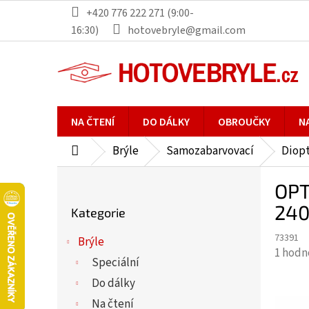
Přejít
+420 776 222 271 (9:00-
na
16:30)
hotovebryle@gmail.com
obsah
NA ČTENÍ
DO DÁLKY
OBROUČKY
N
Brýle
Samozabarvovací
Diopt
Domů
P
OPT
o
Přeskočit
s
240
Kategorie
kategorie
t
73391
r
Brýle
Průmě
1 hodn
a
Speciální
hodno
n
Do dálky
produ
n
je
Na čtení