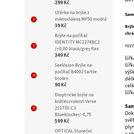
299 Kč
Utěrka na brýle z
Sam
mikrovlákna MF50 modrá
39 Kč
Brýl
chrá
Brýle na počítač
IDENTITY MC2274BC2
roz
/+0,00 black/grey flex
349 Kč
šíř
šíř
SeeVision Brýle na
výš
počítač B4002 tartle
brown
dél
90 Kč
cel
šíř
Dioptrické brýle na
krátkozrakost Verse
Sam
21173S-C3
Doko
Blueblocker/-0,75
svě
599 Kč
plyn
OPTICAL Sluneční
v zá