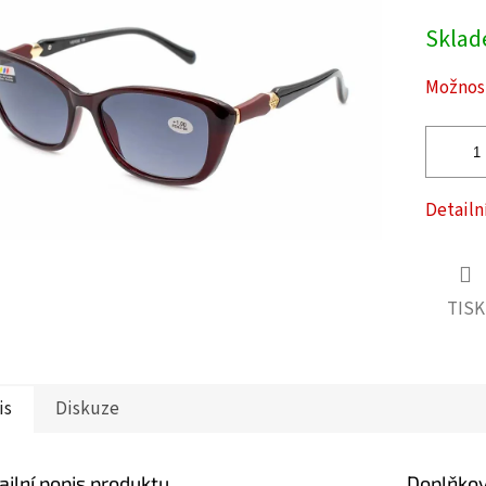
Měrná
Skla
cena:
ček.
Možnost
Detailn
TISK
is
Diskuze
ailní popis produktu
Doplňko