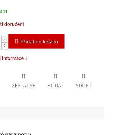
dem
i doručení
Přidat do košíku
í informace
ZEPTAT SE
HLÍDAT
SDÍLET
vé parametry