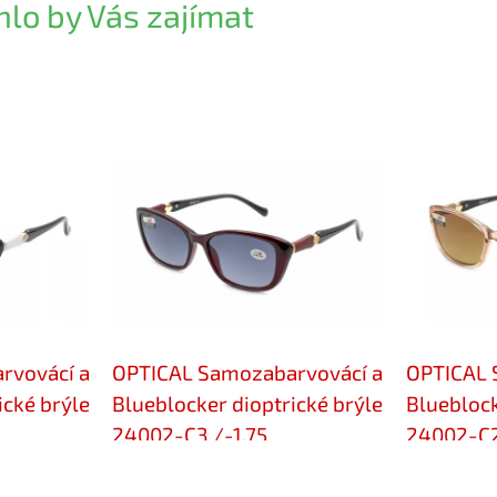
lo by Vás zajímat
rvovácí a
OPTICAL Samozabarvovácí a
OPTICAL 
ické brýle
Blueblocker dioptrické brýle
Blueblock
24002-C3 /-1,75
24002-C2