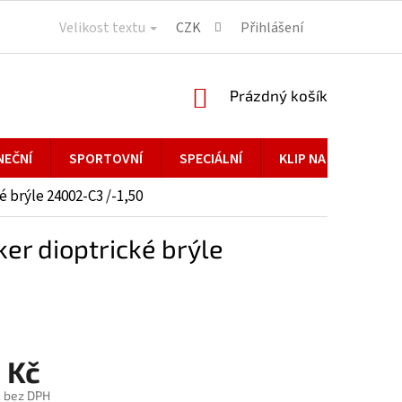
Velikost textu
CZK
Přihlášení
NÁKUPNÍ
Prázdný košík
KOŠÍK
NEČNÍ
SPORTOVNÍ
SPECIÁLNÍ
KLIP NA BRÝLE
 brýle 24002-C3 /-1,50
r dioptrické brýle
 Kč
č bez DPH