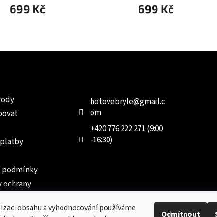
699 Kč
699 Kč
e pro vás
Kontakt
Facebo
vody
hotovebryle
@
gmail.c
om
povat
+420 776 222 271 (9:00
-16:30)
 platby
 podmínky
 ochrany
 údajů
lizaci obsahu a vyhodnocování používáme
ednávka
Odmítnout