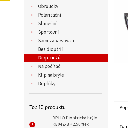
í
5,0
Obroučky
p
z
a
Polarizační
5
n
hvězdi
Sluneční
e
Sportovní
l
Samozabarvovací
Bez dioptrií
Dioptrické
Na počítač
Klip na brýle
Doplňky
Top 10 produktů
Pop
BRILO Dioptrické brýle
RE042-B +2,50 flex
Det