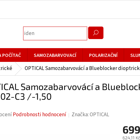
A POČÍTAČ
SAMOZABARVOVACÍ
POLARIZAČNÍ
SLU
rické
OPTICAL Samozabarvovácí a Blueblocker dioptrické
ICAL Samozabarvovácí a Blueblocke
02-C3 /-1,50
rné
ocení
Podrobnosti hodnocení
Značka:
OPTICAL
cení
699
ktu
624,11 K