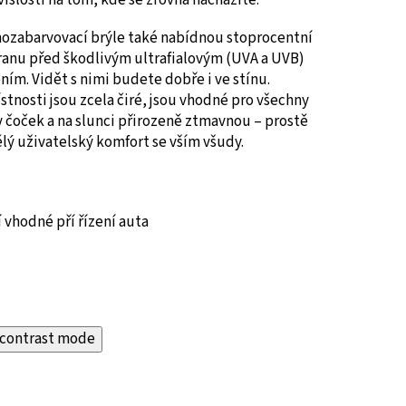
ozabarvovací brýle také nabídnou stoprocentní
ranu před škodlivým ultrafialovým (UVA a UVB)
ním. Vidět s nimi budete dobře i ve stínu.
stnosti jsou zcela čiré, jsou vhodné pro všechny
 čoček a na slunci přirozeně ztmavnou – prostě
lý uživatelský komfort se vším všudy.
 vhodné pří řízení auta
contrast mode