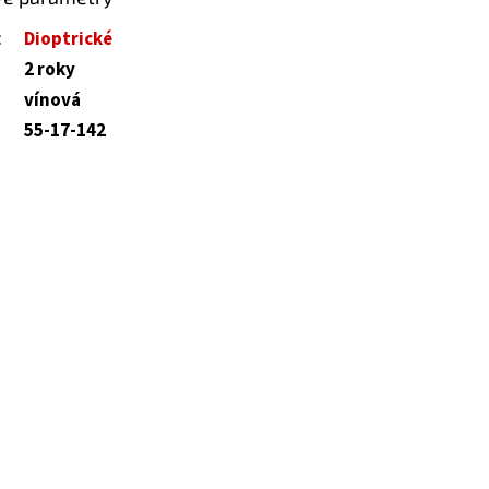
:
Dioptrické
2 roky
vínová
55-17-142