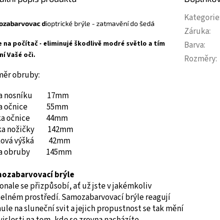
Kategorie
ozabarvovac d
ioptrické brýle - zatmavění do šedá
Záruka
:
e na počítač - eliminujé škodlivě modré světlo a tím
Barva
:
ní Vašé oči.
Rozměry
:
měr obruby:
ka nosníku 17mm
ka očnice 55mm
ka očnice 44mm
ka nožičky 142mm
ková výšká 42mm
ka obruby 145mm
ozabarvovací brýle
nale se přizpůsobí, ať už jste v jakémkoliv
telném prostředí. Samozabarvovací brýle reagují
ule na sluneční svit a jejich propustnost se tak mění
vislosti na tom, kde se zrovna nacházíte.