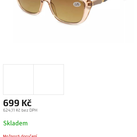
699 Kč
624,11 Kč bez DPH
Měrná
Skladem
cena:
Možnosti doručení