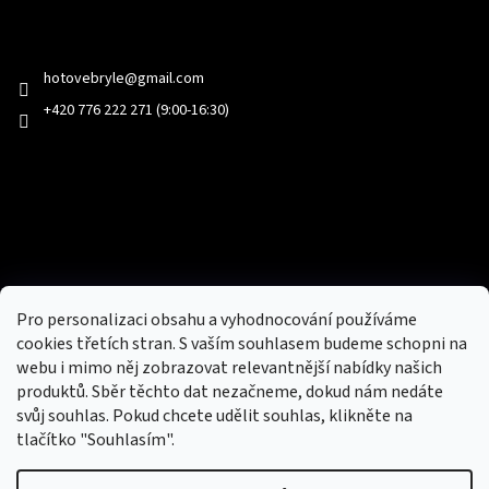
Kontakt
hotovebryle
@
gmail.com
+420 776 222 271 (9:00-16:30)
Facebook
Přijímáme online platby
Pro personalizaci obsahu a vyhodnocování používáme
cookies třetích stran. S vaším souhlasem budeme schopni na
webu i mimo něj zobrazovat relevantnější nabídky našich
produktů. Sběr těchto dat nezačneme, dokud nám nedáte
svůj souhlas. Pokud chcete udělit souhlas, klikněte na
tlačítko "Souhlasím".
Nový obchod s batohy, cestovními zavazadly, tašky a peněženky