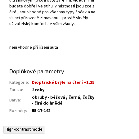
ultrafialovým (UVA a UVB) zářením. Vidět s nimi
budete dobře i ve stínu. V místnosti jsou zcela
čiré, jsou vhodné pro všechny typy čoček a na
slunci přirozeně ztmavnou – prostě skvělý
uživatelský komfort se vším všudy.
není vhodné pří řízení auta
Doplňkové parametry
Kategorie
:
Dioptrické brýle na čtení +1,25
Záruka
:
2 roky
obruby - béžová / černá, čočky
Barva
:
- čirá do hnědé
Rozměry
:
55-17-142
High-contrast mode