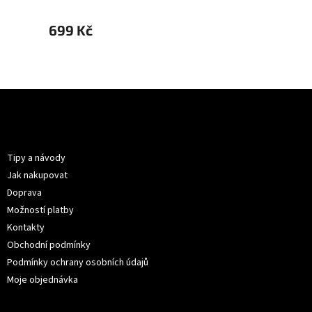
699 Kč
699 
Z
á
p
Informace pro vás
a
t
Tipy a návody
í
Jak nakupovat
Doprava
Možností platby
Kontakty
Obchodní podmínky
Podmínky ochrany osobních údajů
Moje objednávka