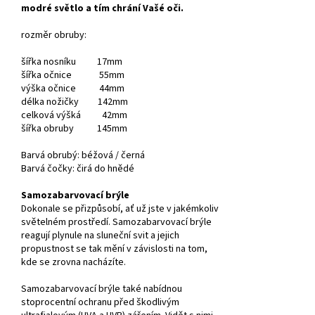
modré světlo a tím chrání Vašé oči.
rozměr obruby:
šířka nosníku 17mm
šířka očnice 55mm
výška očnice 44mm
délka nožičky 142mm
celková výšká 42mm
šířka obruby 145mm
Barvá obrubý: béžová / černá
Barvá čočky: čirá do hnědé
Samozabarvovací brýle
Dokonale se přizpůsobí, ať už jste v jakémkoliv
světelném prostředí. Samozabarvovací brýle
reagují plynule na sluneční svit a jejich
propustnost se tak mění v závislosti na tom,
kde se zrovna nacházíte.
Samozabarvovací brýle také nabídnou
stoprocentní ochranu před škodlivým