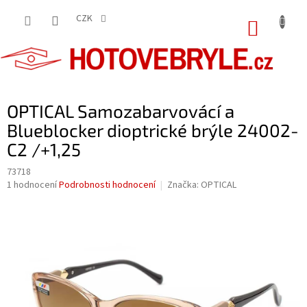
Přejít
na
CZK
NÁKUP
obsah
KOŠÍK
OPTICAL Samozabarvovácí a
Blueblocker dioptrické brýle 24002-
C2 /+1,25
73718
Průměrné
1 hodnocení
Podrobnosti hodnocení
Značka:
OPTICAL
hodnocení
produktu
je
5,0
z
5
hvězdiček.