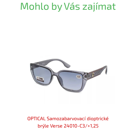
Mohlo by Vás zajímat
locker
+1,25
OPTICAL Samozabarvovací dioptrické
OPTIC
brýle Verse 24010-C3/+1,25
diop