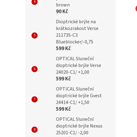
brown
90 Kč
L Dioptrické brýle
OPTICAL Dioptrické brýle
Dioptrické brýle na
+0,75 matné černé
Gvest 21404-C1/ +0,75
krátkozrakost Verse
21173S-C3
Blueblocker/-0,75
599 Kč
č
399 Kč
OPTICAL Sluneční
dioptrické brýle Verse
24020-C1/ +1,00
599 Kč
OPTICAL Sluneční
dioptrické brýle Gvest
24414-C1/ +1,50
599 Kč
OPTICAL Sluneční
dioptrické brýle Nexus
25201-C1/ -2,00