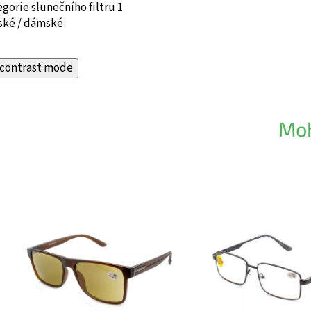
gorie slunečního filtru 1
ské / dámské
contrast mode
Moh