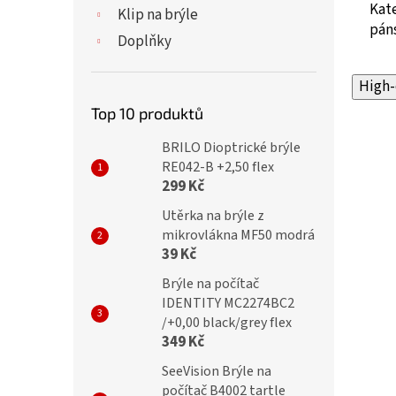
Kate
Klip na brýle
pán
Doplňky
High-
Top 10 produktů
BRILO Dioptrické brýle
RE042-B +2,50 flex
299 Kč
Utěrka na brýle z
mikrovlákna MF50 modrá
39 Kč
Brýle na počítač
IDENTITY MC2274BC2
/+0,00 black/grey flex
349 Kč
SeeVision Brýle na
počítač B4002 tartle