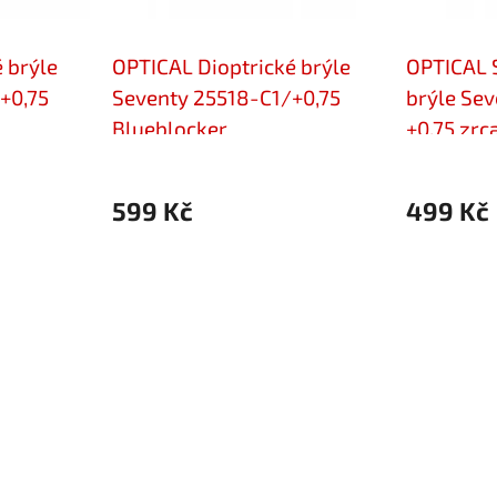
 brýle
OPTICAL Dioptrické brýle
OPTICAL S
+0,75
Seventy 25518-C1/+0,75
brýle Sev
Blueblocker
+0,75 zrc
599 Kč
499 Kč