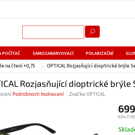
A POČÍTAČ
SAMOZABARVOVACÍ
POLARIZAČNÍ
SLU
le na čtení +0,75
OPTICAL Rozjasňující dioptrické brýle S
ICAL Rozjasňující dioptrické brýle
rné
ocení
Podrobnosti hodnocení
Značka:
OPTICAL
cení
699
ktu
624,11 K
Měrná
Skla
cena: