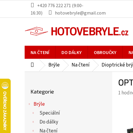
Přejít
+420 776 222 271 (9:00-
na
16:30)
hotovebryle@gmail.com
obsah
NA ČTENÍ
DO DÁLKY
OBROUČKY
N
Brýle
Na čtení
Dioptrické brý
Domů
P
OPT
o
Přeskočit
s
Kategorie
Průmě
1 hodn
kategorie
t
hodno
r
Brýle
produ
a
Speciální
je
n
5,0
Do dálky
n
z
Na čtení