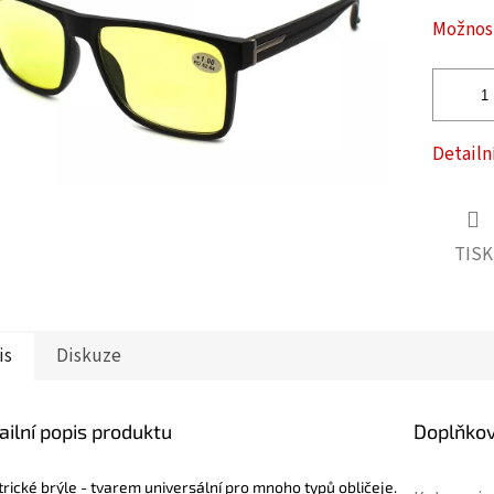
ček.
Možnost
Detailn
TISK
is
Diskuze
ailní popis produktu
Doplňko
trické brýle - tvarem universální pro mnoho typů obličeje.