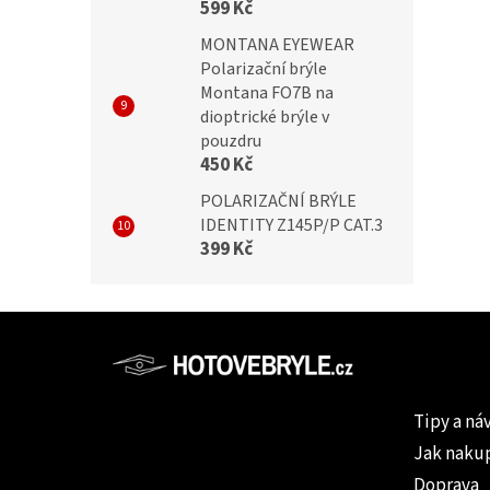
599 Kč
MONTANA EYEWEAR
Polarizační brýle
Montana FO7B na
dioptrické brýle v
pouzdru
450 Kč
POLARIZAČNÍ BRÝLE
IDENTITY Z145P/P CAT.3
399 Kč
Z
á
p
Informac
a
Tipy a ná
t
Jak naku
í
Doprava