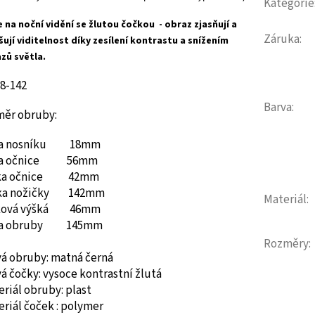
Kategorie
e na noční vidění se žlutou čočkou - obraz zjasňují a
Záruka
:
šují viditelnost díky zesílení kontrastu a snížením
zů světla.
18-142
Barva
:
měr obruby:
ka nosníku 18mm
ka očnice 56mm
ška očnice 42mm
ka nožičky 142mm
Materiál
:
ková výšká 46mm
ka obruby 145mm
Rozměry
:
vá obruby: matná černá
á čočky: vysoce kontrastní žlutá
riál obruby: plast
riál čoček : polymer