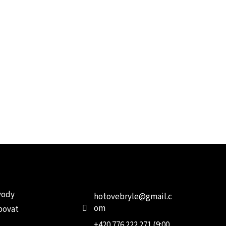
e pro vás
Kontakt
Facebo
vody
hotovebryle
@
gmail.c
om
povat
+420 776 222 271 (9:00