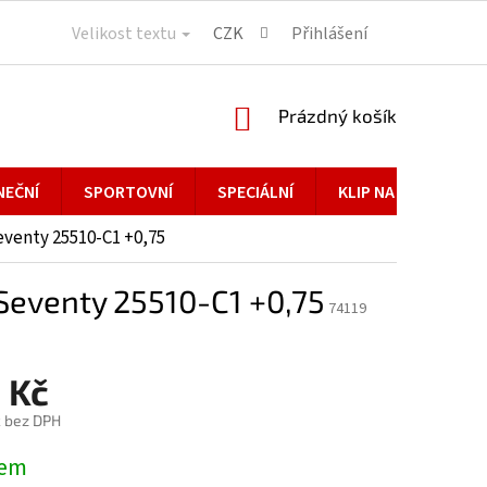
Velikost textu
CZK
Přihlášení
NÁKUPNÍ
Prázdný košík
KOŠÍK
NEČNÍ
SPORTOVNÍ
SPECIÁLNÍ
KLIP NA BRÝLE
eventy 25510-C1 +0,75
 Seventy 25510-C1 +0,75
74119
 Kč
č bez DPH
dem