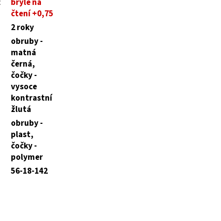
:
brýle na
čtení +0,75
2 roky
obruby -
matná
černá,
čočky -
vysoce
kontrastní
žlutá
obruby -
plast,
čočky -
polymer
56-18-142