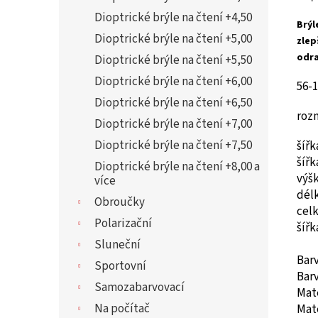
Dioptrické brýle na čtení +4,50
Brýl
Dioptrické brýle na čtení +5,00
zlep
odra
Dioptrické brýle na čtení +5,50
Dioptrické brýle na čtení +6,00
56-
Dioptrické brýle na čtení +6,50
roz
Dioptrické brýle na čtení +7,00
Dioptrické brýle na čtení +7,50
šíř
šíř
Dioptrické brýle na čtení +8,00 a
vý
více
dél
Obroučky
cel
Polarizační
šíř
Sluneční
Bar
Sportovní
Barv
Samozabarvovací
Mate
Na počítač
Mate