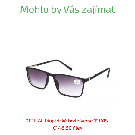
Mohlo by Vás zajímat
zrakost
OPTICAL Dioptrické brýle Verse 19141S-
OPTIC
cker
C1/-5,50 Flex