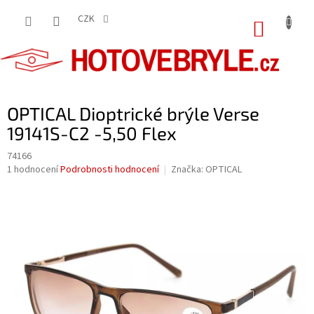
Přejít
na
CZK
NÁKUP
obsah
KOŠÍK
OPTICAL Dioptrické brýle Verse
19141S-C2 -5,50 Flex
74166
Průměrné
1 hodnocení
Podrobnosti hodnocení
Značka:
OPTICAL
hodnocení
produktu
je
5,0
z
5
hvězdiček.