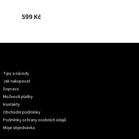
599 Kč
699 
Z
á
p
Informace pro vás
a
t
Tipy a návody
í
Jak nakupovat
Doprava
Možností platby
Kontakty
Obchodní podmínky
Podmínky ochrany osobních údajů
Moje objednávka