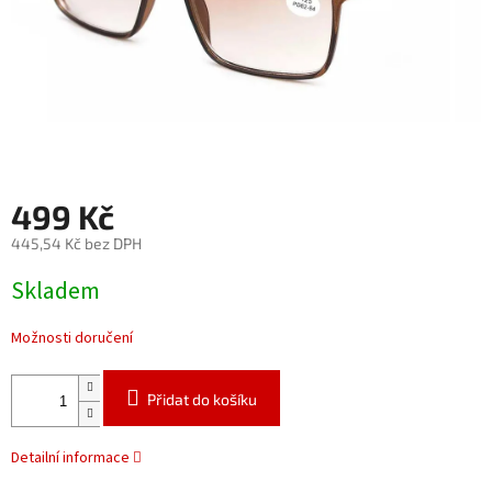
499 Kč
445,54 Kč bez DPH
Měrná
Skladem
cena:
Možnosti doručení
Přidat do košíku
Detailní informace