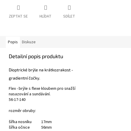
ZEPTAT SE
HLÍDAT
SDÍLET
Popis
Diskuze
Detailní popis produktu
Dioptrické brýle
na krátkozrakost
-
gradientní čočky.
Flex - brýle s flexe kloubem pro snažší
nasazování a sundávání.
56-17-140
rozměr obruby:
šířka nosníku 17mm
šířka očnice 56mm