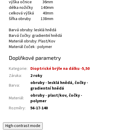
výška očnice 36mm
délka nožičky 140mm
celková výšká 40mm
šířka obruby 138mm
Barvá obruby: lesklá hnědá
Barvá čočky: gradientní hnědá
Materiál obruby: Plast/Kov
Materiál čoček : polymer
Doplňkové parametry
Kategorie
:
Dioptrické brýle na dálku -5,50
Záruka
:
2 roky
obruby - lesklá hnědá, čočky -
Barva
:
gradientní hnědá
obruby - plast/kov, čočky -
Materiál
:
polymer
Rozměry
:
56-17-140
High-contrast mode