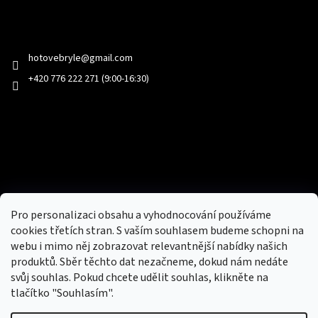
Kontakt
hotovebryle
@
gmail.com
+420 776 222 271 (9:00-16:30)
Facebook
Přijímáme online platby
Pro personalizaci obsahu a vyhodnocování používáme
cookies třetích stran. S vaším souhlasem budeme schopni na
webu i mimo něj zobrazovat relevantnější nabídky našich
produktů. Sběr těchto dat nezačneme, dokud nám nedáte
svůj souhlas. Pokud chcete udělit souhlas, klikněte na
tlačítko "Souhlasím".
Nový obchod s batohy, cestovními zavazadly, tašky a peněženky