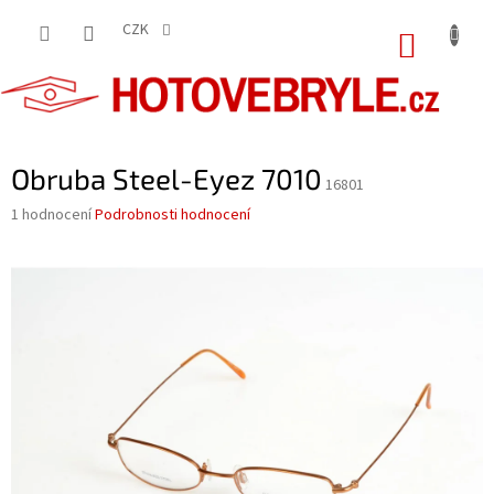
Přejít
na
CZK
NÁKUP
obsah
KOŠÍK
Obruba Steel-Eyez 7010
16801
Průměrné
1 hodnocení
Podrobnosti hodnocení
hodnocení
produktu
je
5,0
z
5
hvězdiček.