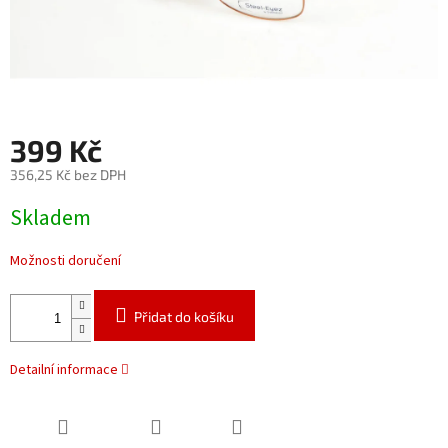
399 Kč
356,25 Kč bez DPH
Měrná
Skladem
cena:
Možnosti doručení
Přidat do košíku
Detailní informace