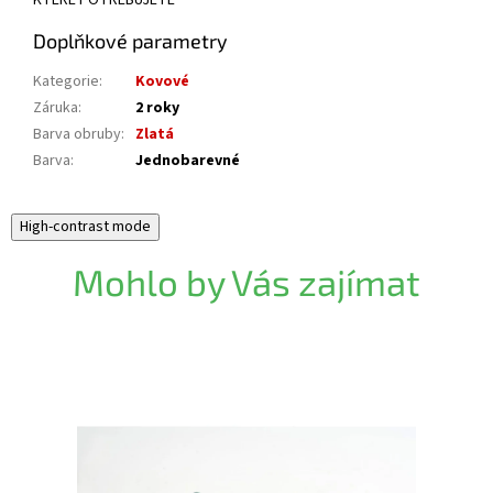
KTERÉ POTŘEBUJETE
Doplňkové parametry
Kategorie
:
Kovové
Záruka
:
2 roky
Barva obruby
:
Zlatá
Barva
:
Jednobarevné
High-contrast mode
Mohlo by Vás zajímat