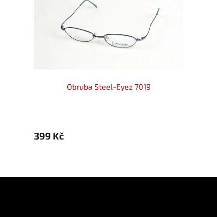
Obruba Steel-Eyez 7019
399 Kč
399 
Z
á
p
Informace pro vás
a