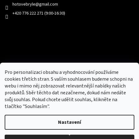
hotovebryle
@
gmail.com
+420 776 222 271 (9:00-16:30)
Facebook
Přijímáme online platby
Pro personalizaci obsahu a vyhodnocování používáme
cookies třetích stran. S vaším souhlasem budeme schopni na
webu i mimo něj zobrazovat relevantnější nabídky našich
produktů. Sběr těchto dat nezačneme, dokud nám nedáte
svůj souhlas. Pokud chcete udělit souhlas, klikněte na
tlačítko "Souhlasím".
Nový obchod s batohy, cestovními zavazadly, tašky a peněženky
Nastavení