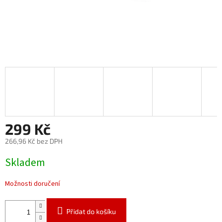
299 Kč
266,96 Kč bez DPH
Měrná
Skladem
cena:
Možnosti doručení
Přidat do košíku