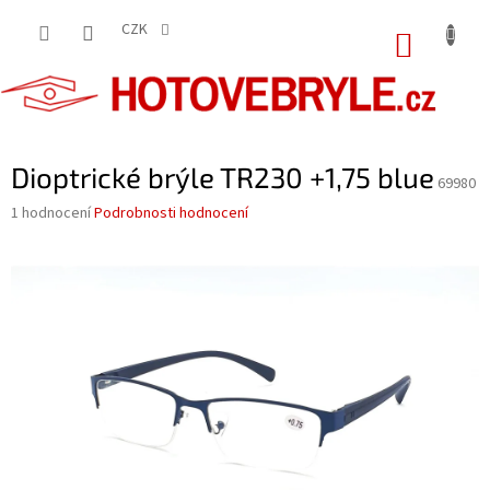
Přejít
na
CZK
NÁKUP
obsah
KOŠÍK
Dioptrické brýle TR230 +1,75 blue
69980
Průměrné
1 hodnocení
Podrobnosti hodnocení
hodnocení
produktu
je
5,0
z
5
hvězdiček.