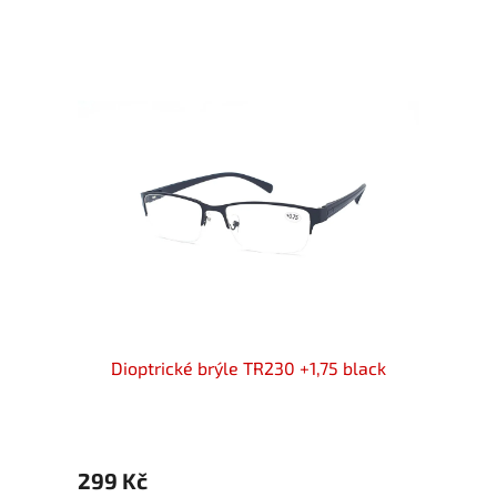
75 flex
Dioptrické brýle TR230 +1,75 black
BRILO 
299 Kč
399 