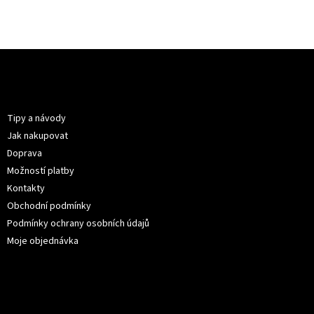
Z
á
p
Informace pro vás
a
t
Tipy a návody
í
Jak nakupovat
Doprava
Možností platby
Kontakty
Obchodní podmínky
Podmínky ochrany osobních údajů
Moje objednávka
Kontakt