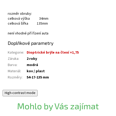
rozměr obruby:
celková výška 34mm
celková šířka 135mm
není vhodné pří řízení auta
Doplňkové parametry
Kategorie
:
Dioptrické brýle na čtení +1,75
Záruka
:
2 roky
Barva
:
modrá
Materiál
:
kov / plast
Rozměry
:
54-17-135 mm
High-contrast mode
Mohlo by Vás zajímat