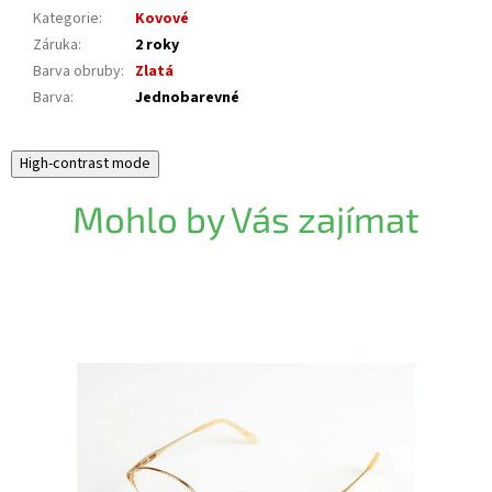
Kategorie
:
Kovové
Záruka
:
2 roky
Barva obruby
:
Zlatá
Barva
:
Jednobarevné
High-contrast mode
Mohlo by Vás zajímat