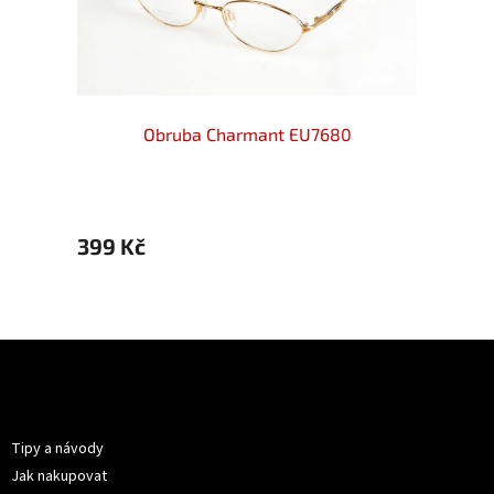
Obruba Charmant EU7680
399 Kč
399 
Z
á
p
Informace pro vás
a
t
Tipy a návody
í
Jak nakupovat