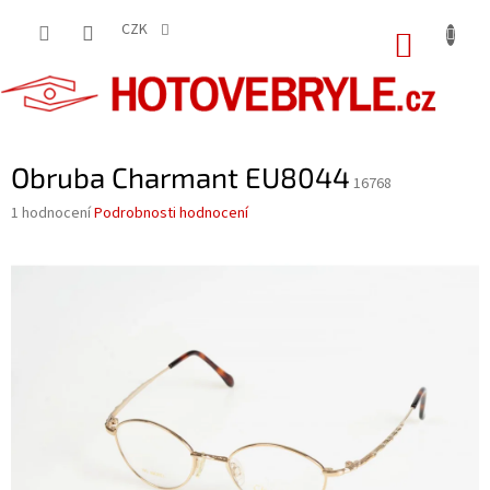
Přejít
na
CZK
NÁKUP
obsah
KOŠÍK
Obruba Charmant EU8044
16768
Průměrné
1 hodnocení
Podrobnosti hodnocení
hodnocení
produktu
je
5,0
z
5
hvězdiček.