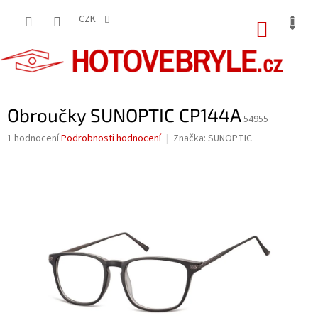
Přejít
na
CZK
NÁKUP
obsah
KOŠÍK
Obroučky SUNOPTIC CP144A
54955
Průměrné
1 hodnocení
Podrobnosti hodnocení
Značka:
SUNOPTIC
hodnocení
produktu
je
5,0
z
5
hvězdiček.