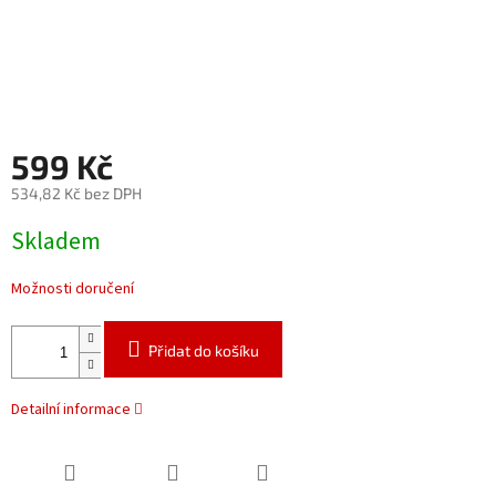
599 Kč
534,82 Kč bez DPH
Měrná
Skladem
cena:
Možnosti doručení
Přidat do košíku
Detailní informace