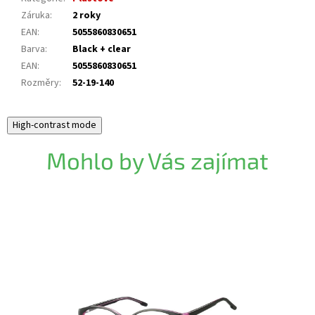
Záruka
:
2 roky
EAN
:
5055860830651
Barva
:
Black + clear
EAN
:
5055860830651
Rozměry
:
52-19-140
High-contrast mode
Mohlo by Vás zajímat