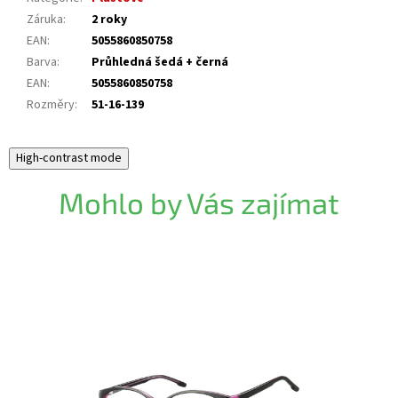
Záruka
:
2 roky
EAN
:
5055860850758
Barva
:
Průhledná šedá + černá
EAN
:
5055860850758
Rozměry
:
51-16-139
High-contrast mode
Mohlo by Vás zajímat