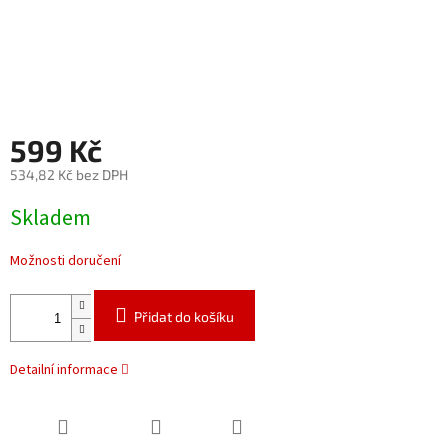
599 Kč
534,82 Kč bez DPH
Měrná
Skladem
cena:
Možnosti doručení
Přidat do košíku
Detailní informace