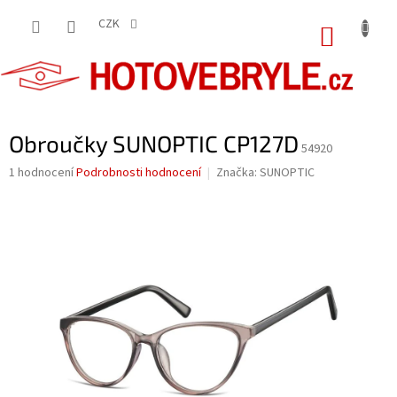
Přejít
na
CZK
NÁKUP
obsah
KOŠÍK
Obroučky SUNOPTIC CP127D
54920
Průměrné
1 hodnocení
Podrobnosti hodnocení
Značka:
SUNOPTIC
hodnocení
produktu
je
5,0
z
5
hvězdiček.