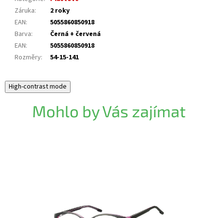
Záruka
:
2 roky
EAN
:
5055860850918
Barva
:
Černá + červená
EAN
:
5055860850918
Rozměry
:
54-15-141
High-contrast mode
Mohlo by Vás zajímat