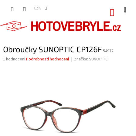
Přejít
na
CZK
NÁKUP
obsah
KOŠÍK
Obroučky SUNOPTIC CP126F
54972
Průměrné
1 hodnocení
Podrobnosti hodnocení
Značka:
SUNOPTIC
hodnocení
produktu
je
5,0
z
5
hvězdiček.