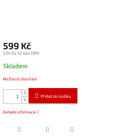
599 Kč
534,82 Kč bez DPH
Měrná
Skladem
cena:
Možnosti doručení
Přidat do košíku
Detailní informace