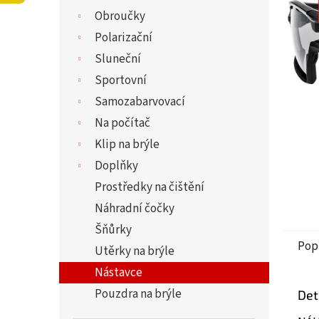
z
í
Obroučky
5
p
hvězdi
a
Polarizační
n
Sluneční
e
Sportovní
l
Samozabarvovací
Na počítač
Klip na brýle
Doplňky
Prostředky na čištění
Náhradní čočky
Šňůrky
Pop
Utěrky na brýle
Nástavce
Pouzdra na brýle
Det