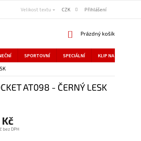
Velikost textu
CZK
Přihlášení
NÁKUPNÍ
Prázdný košík
KOŠÍK
NEČNÍ
SPORTOVNÍ
SPECIÁLNÍ
KLIP NA BRÝLE
ESK
CKET AT098 - ČERNÝ LESK
 Kč
č bez DPH