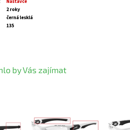
:
Nástavce
2 roky
černá lesklá
135
lo by Vás zajímat