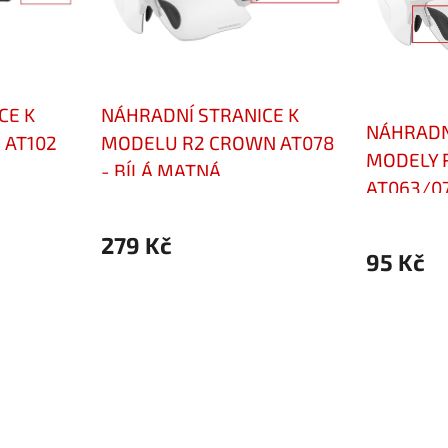
CE K
NÁHRADNÍ STRANICE K
NÁHRADN
 AT102
MODELU R2 CROWN AT078
MODELY 
- BÍLÁ MATNÁ
AT063/0
279 Kč
95 Kč