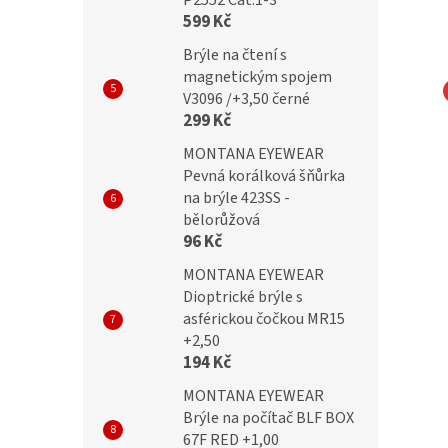
P2552 Cat.1-3
599 Kč
Brýle na čtení s
magnetickým spojem
V3096 /+3,50 černé
kluzové silikonové
Protiskluzové silikonové
299 Kč
e (fixator) na brýle
chrániče-nástavec na
MONTANA EYEWEAR
ansparentní
nosník 2ks černé 18mm
Pevná korálková šňůrka
na brýle 423SS -
bělorůžová
96 Kč
69 Kč
MONTANA EYEWEAR
Dioptrické brýle s
asférickou čočkou MR15
+2,50
194 Kč
MONTANA EYEWEAR
Brýle na počítač BLF BOX
67F RED +1,00