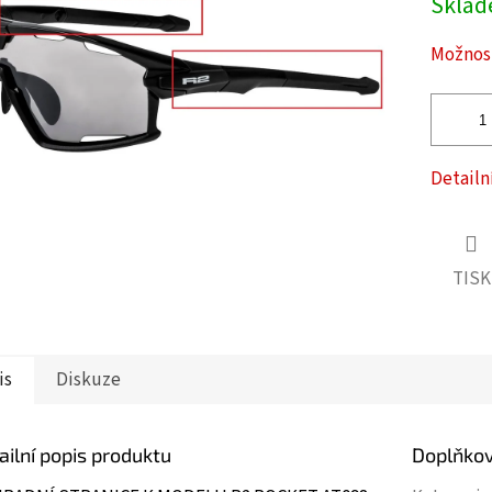
Skla
cena:
ček.
Možnost
Detailn
TISK
is
Diskuze
ailní popis produktu
Doplňko