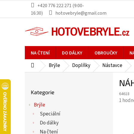
Přejít
+420 776 222 271 (9:00-
na
16:30)
hotovebryle@gmail.com
obsah
NA ČTENÍ
DO DÁLKY
OBROUČKY
N
Brýle
Doplňky
Nástavce
Domů
P
NÁH
o
Přeskočit
s
Kategorie
kategorie
64618
t
Průmě
1 hodn
r
Brýle
hodno
a
Speciální
produ
n
je
Do dálky
n
5,0
Na čtení