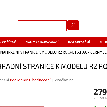
A POČÍTAČ
SAMOZABARVOVACÍ
POLARIZAČNÍ
SLU
NÁHRADNÍ STRANICE K MODELU R2 ROCKET AT098 - ČERNÝ L
RADNÍ STRANICE K MODELU R2 RO
rné
ocení
Podrobnosti hodnocení
Značka:
R2
cení
279
ktu
230,58 K
Měrná