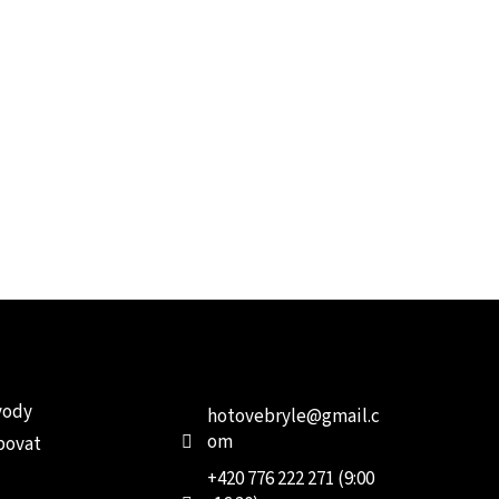
e pro vás
Kontakt
Facebo
vody
hotovebryle
@
gmail.c
om
povat
+420 776 222 271 (9:00