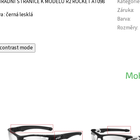
RADNÍ STRANICE K MODELU R2 ROCKET AT098
Kategorie
Záruka
:
a : černá lesklá
Barva
:
Rozměry
:
contrast mode
Moh