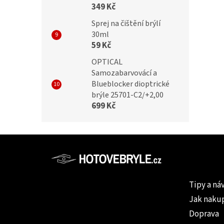
349 Kč
Sprej na čištění brýlí
30ml
59 Kč
OPTICAL
Samozabarvovácí a
Blueblocker dioptrické
brýle 25701-C2/+2,00
699 Kč
Z
á
p
Informac
a
Tipy a ná
t
Jak naku
í
Doprava