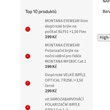
NÁH
Top 10 produktů
Barv
MONTANA EYEWEAR Slim
dioptrické brýle na
počítač BLF51 +1,50 Flex
399 Kč
High-
MONTANA EYEWEAR
Polarizační brýle na
noční vidění pro řidiče
MONTANA MP183C Cat.1
399 Kč
Dioptrické VELKÉ BRÝLE
OPTICAL TR258 /+3,50
černé
299 Kč
vit SAMOZABARVOVÁCÍ
POLARIZAČNÍ BRÝLE