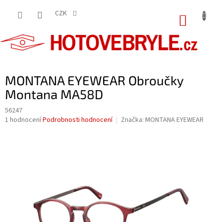
Přejít
na
CZK
NÁKUP
obsah
KOŠÍK
MONTANA EYEWEAR Obroučky
Montana MA58D
56247
Průměrné
1 hodnocení
Podrobnosti hodnocení
Značka:
MONTANA EYEWEAR
hodnocení
produktu
je
5,0
z
5
hvězdiček.