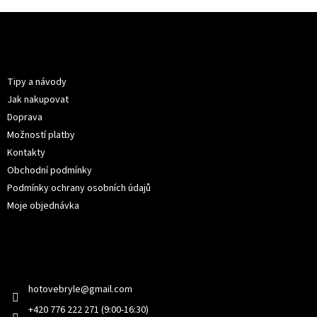
Z
á
p
Informace pro vás
a
t
Tipy a návody
í
Jak nakupovat
Doprava
Možností platby
Kontakty
Obchodní podmínky
Podmínky ochrany osobních údajů
Moje objednávka
Kontakt
hotovebryle
@
gmail.com
+420 776 222 271 (9:00-16:30)