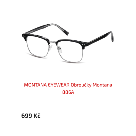
ntana
MONTANA EYEWEAR Obroučky Montana
MONT
886A
699 Kč
699 