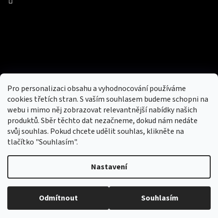
Facebook
Přijímáme online platby
Pro personalizaci obsahu a vyhodnocování používáme
cookies třetích stran. S vaším souhlasem budeme schopni na
webu i mimo něj zobrazovat relevantnější nabídky našich
produktů. Sběr těchto dat nezačneme, dokud nám nedáte
svůj souhlas. Pokud chcete udělit souhlas, klikněte na
tlačítko "Souhlasím".
Nový obchod s batohy, cestovními zavazadly, tašky a peněženky
Nastavení
Copyright 2026
hotovebryle.cz
. Všechna práva
Vytvořil
Odmítnout
Souhlasím
vyhrazena.
Upravit nastavení cookies
Shoptet