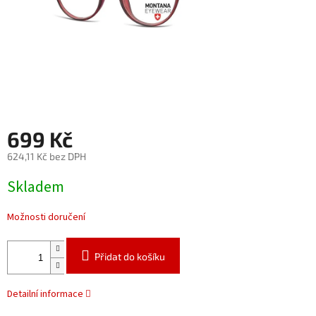
699 Kč
624,11 Kč bez DPH
Měrná
Skladem
cena:
Možnosti doručení
Přidat do košíku
Detailní informace