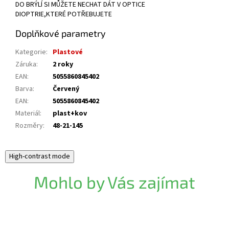
DO BRÝLÍ SI MŮŽETE NECHAT DÁT V OPTICE
DIOPTRIE,KTERÉ POTŘEBUJETE
Doplňkové parametry
Kategorie
:
Plastové
Záruka
:
2 roky
EAN
:
5055860845402
Barva
:
Červený
EAN
:
5055860845402
Materiál
:
plast+kov
Rozměry
:
48-21-145
High-contrast mode
Mohlo by Vás zajímat