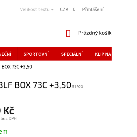
Velikost textu
CZK
Přihlášení
NÁKUPNÍ
Prázdný košík
KOŠÍK
NEČNÍ
SPORTOVNÍ
SPECIÁLNÍ
KLIP NA BRÝLE
 BOX 73C +3,50
LF BOX 73C +3,50
51920
 Kč
č bez DPH
dem