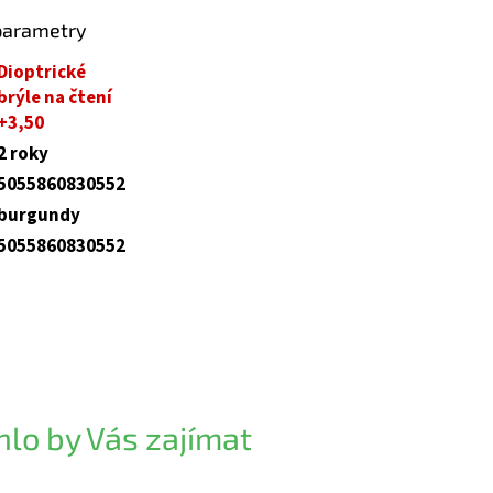
parametry
Dioptrické
brýle na čtení
+3,50
2 roky
5055860830552
burgundy
5055860830552
lo by Vás zajímat