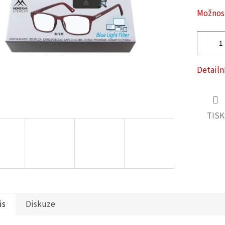
ček.
Možnost
Detailn
TISK
is
Diskuze