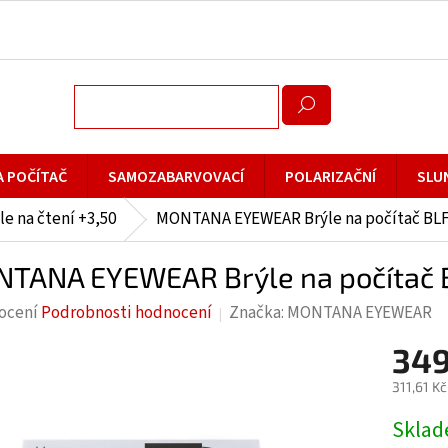
A POČÍTAČ
SAMOZABARVOVACÍ
POLARIZAČNÍ
SLU
le na čtení +3,50
MONTANA EYEWEAR Brýle na počítač BLF
TANA EYEWEAR Brýle na počítač B
rné
ocení
Podrobnosti hodnocení
Značka:
MONTANA EYEWEAR
cení
349
ktu
311,61 K
Měrná
Skla
cena: