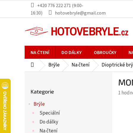
Přejít
+420 776 222 271 (9:00-
na
16:30)
hotovebryle@gmail.com
obsah
NA ČTENÍ
DO DÁLKY
OBROUČKY
N
Brýle
Na čtení
Dioptrické brý
Domů
P
MON
o
Přeskočit
s
Kategorie
Průmě
1 hodn
kategorie
t
hodno
r
Brýle
produ
a
Speciální
je
n
5,0
Do dálky
n
z
Na čtení