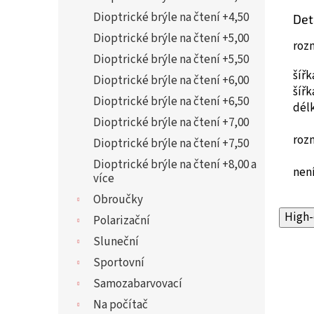
Dioptrické brýle na čtení +4,50
Det
Dioptrické brýle na čtení +5,00
roz
Dioptrické brýle na čtení +5,50
šíř
Dioptrické brýle na čtení +6,00
šíř
Dioptrické brýle na čtení +6,50
dél
Dioptrické brýle na čtení +7,00
roz
Dioptrické brýle na čtení +7,50
Dioptrické brýle na čtení +8,00 a
není
více
Obroučky
High-
Polarizační
Sluneční
Sportovní
Samozabarvovací
Na počítač