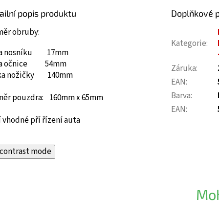
ailní popis produktu
Doplňkové 
měr obruby:
Kategorie
:
ka nosníku 17mm
ka očnice 54mm
Záruka
:
ka nožičky 140mm
EAN
:
Barva
:
měr pouzdra: 160mm x 65mm
EAN
:
 vhodné pří řízení auta
contrast mode
Moh