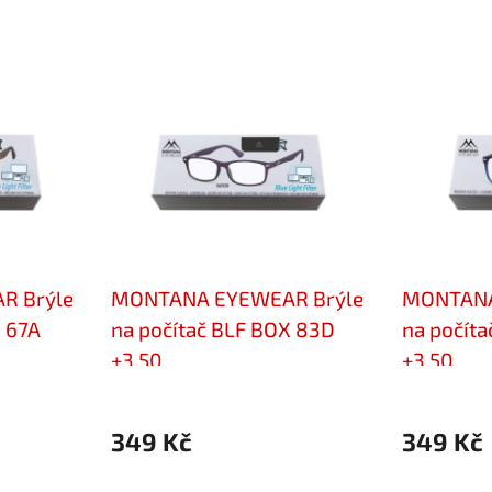
R Brýle
MONTANA EYEWEAR Brýle
MONTANA
X 67A
na počítač BLF BOX 83D
na počíta
+3,50
+3,50
349 Kč
349 Kč