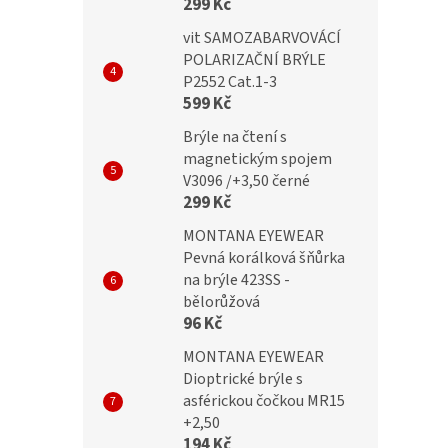
299 Kč
vit SAMOZABARVOVÁCÍ
POLARIZAČNÍ BRÝLE
P2552 Cat.1-3
599 Kč
Brýle na čtení s
magnetickým spojem
V3096 /+3,50 černé
299 Kč
MONTANA EYEWEAR
Pevná korálková šňůrka
na brýle 423SS -
bělorůžová
96 Kč
MONTANA EYEWEAR
Dioptrické brýle s
asférickou čočkou MR15
+2,50
194 Kč