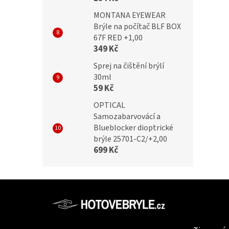
MONTANA EYEWEAR
Brýle na počítač BLF BOX
67F RED +1,00
349 Kč
Sprej na čištění brýlí
30ml
59 Kč
OPTICAL
Samozabarvovácí a
Blueblocker dioptrické
brýle 25701-C2/+2,00
699 Kč
Z
á
p
Informac
a