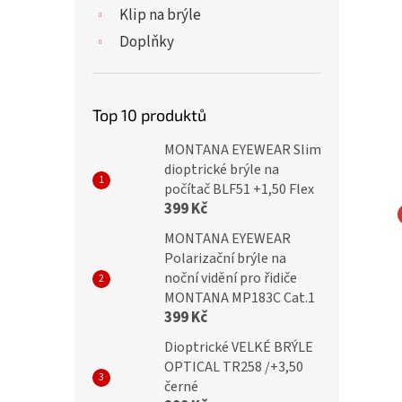
Klip na brýle
Doplňky
Top 10 produktů
MONTANA EYEWEAR Slim
dioptrické brýle na
počítač BLF51 +1,50 Flex
399 Kč
MONTANA EYEWEAR
NA EYEWEAR Brýle
MONTANA EYEWEAR Brýle
Polarizační brýle na
ítač BLF BOX 67F RED
na počítač BLF BOX 83 s
noční vidění pro řidiče
dioptrií +3,50
MONTANA MP183C Cat.1
399 Kč
Dioptrické VELKÉ BRÝLE
Kč
349 Kč
OPTICAL TR258 /+3,50
černé