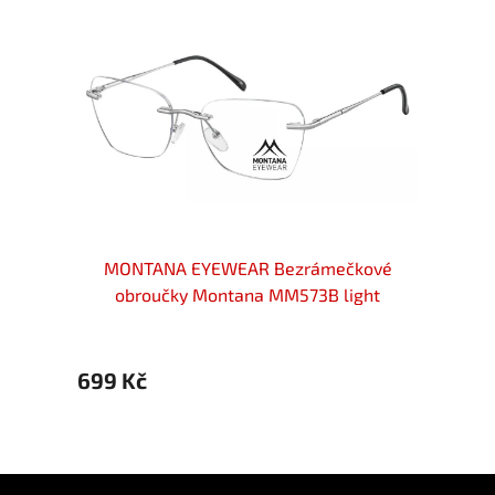
ové
MONTANA EYEWEAR Bezrámečkové
MO
brné
obroučky Montana MM573B light
o
gunmetal
699 Kč
699 
Z