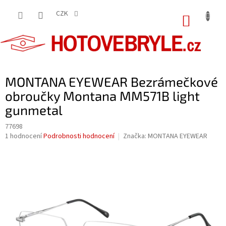
Přejít
na
CZK
NÁKUP
obsah
KOŠÍK
MONTANA EYEWEAR Bezrámečkové
obroučky Montana MM571B light
gunmetal
77698
Průměrné
1 hodnocení
Podrobnosti hodnocení
Značka:
MONTANA EYEWEAR
hodnocení
produktu
je
5,0
z
5
hvězdiček.