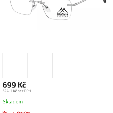
699 Kč
624,11 Kč bez DPH
Měrná
Skladem
cena:
Možnosti doručení