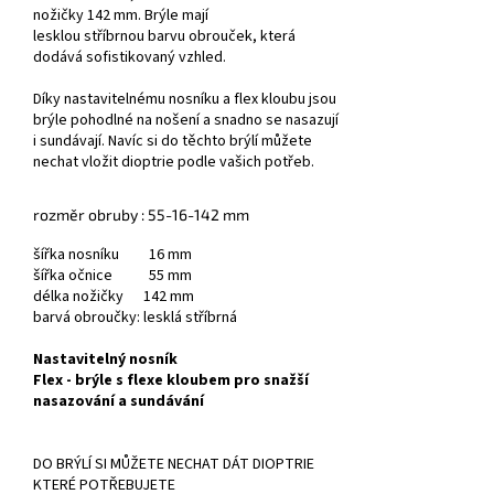
nožičky 142 mm. Brýle mají
lesklou stříbrnou barvu obrouček, která
dodává sofistikovaný vzhled.
Díky nastavitelnému nosníku a flex kloubu jsou
brýle pohodlné na nošení a snadno se nasazují
i sundávají. Navíc si do těchto brýlí můžete
nechat vložit dioptrie podle vašich potřeb.
rozměr obruby : 55-16-142 mm
šířka nosníku 16 mm
šířka očnice 55 mm
délka nožičky 142 mm
barvá obroučky: lesklá stříbrná
Nastavitelný nosník
Flex - brýle s flexe kloubem pro snažší
nasazování a sundávání
DO BRÝLÍ SI MŮŽETE NECHAT DÁT DIOPTRIE
KTERÉ POTŘEBUJETE