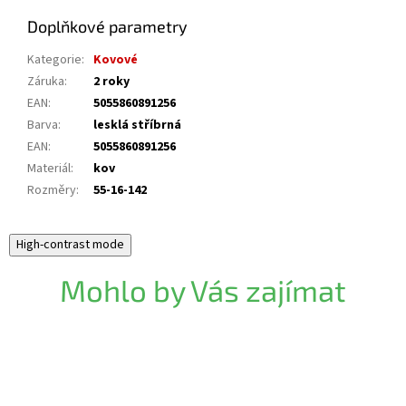
Doplňkové parametry
Kategorie
:
Kovové
Záruka
:
2 roky
EAN
:
5055860891256
Barva
:
lesklá stříbrná
EAN
:
5055860891256
Materiál
:
kov
Rozměry
:
55-16-142
High-contrast mode
Mohlo by Vás zajímat