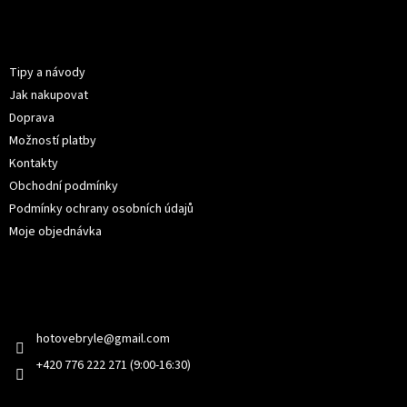
á
p
Informace pro vás
a
t
Tipy a návody
í
Jak nakupovat
Doprava
Možností platby
Kontakty
Obchodní podmínky
Podmínky ochrany osobních údajů
Moje objednávka
Kontakt
hotovebryle
@
gmail.com
+420 776 222 271 (9:00-16:30)