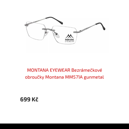
ové
MONTANA EYEWEAR Bezrámečkové
MO
brné
obroučky Montana MM571A gunmetal
o
699 Kč
699 
Z