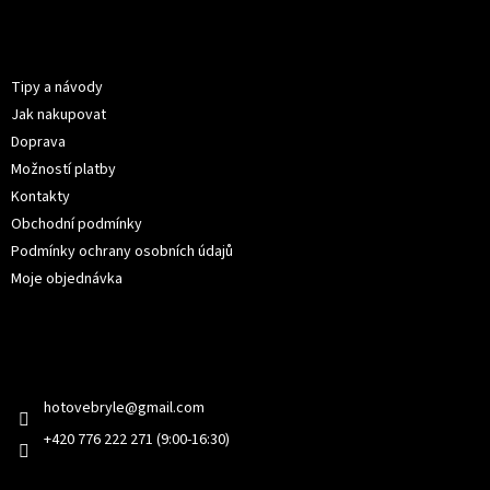
á
p
Informace pro vás
a
t
Tipy a návody
í
Jak nakupovat
Doprava
Možností platby
Kontakty
Obchodní podmínky
Podmínky ochrany osobních údajů
Moje objednávka
Kontakt
hotovebryle
@
gmail.com
+420 776 222 271 (9:00-16:30)