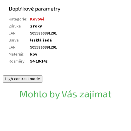
Doplňkové parametry
Kategorie
:
Kovové
Záruka
:
2 roky
EAN
:
5055860891201
Barva
:
lesklá šedá
EAN
:
5055860891201
Materiál
:
kov
Rozměry
:
54-18-142
High-contrast mode
Mohlo by Vás zajímat