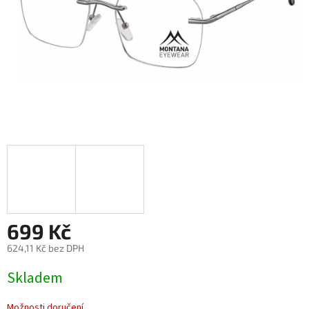
699 Kč
624,11 Kč bez DPH
Měrná
Skladem
cena:
Možnosti doručení