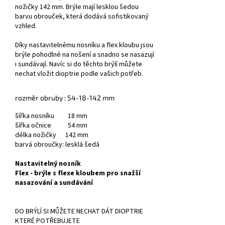
nožičky 142 mm. Brýle mají lesklou šedou
barvu obrouček, která dodává sofistikovaný
vzhled.
Díky nastavitelnému nosníku a flex kloubu jsou
brýle pohodlné na nošení a snadno se nasazují
i sundávají. Navíc si do těchto brýlí můžete
nechat vložit dioptrie podle vašich potřeb.
rozměr obruby : 54-18-142 mm
šířka nosníku 18 mm
šířka očnice 54 mm
délka nožičky 142 mm
barvá obroučky: lesklá šedá
Nastavitelný nosník
Flex - brýle s flexe kloubem pro snažší
nasazování a sundávání
DO BRÝLÍ SI MŮŽETE NECHAT DÁT DIOPTRIE
KTERÉ POTŘEBUJETE