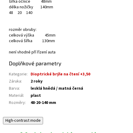
šířka očnice 48mm
délka nožičky 140mm
48
20
140
rozměr obruby:
celková výška 45mm
celková šířka 130mm
není vhodné pří řízení auta
Doplňkové parametry
Kategorie
:
Dioptrické brýle na čtení +3,50
Záruka
:
2 roky
Barva
:
lesklá hnědá / matná černá
Materiál
:
plast
Rozměry
:
48-20-140 mm
High-contrast mode