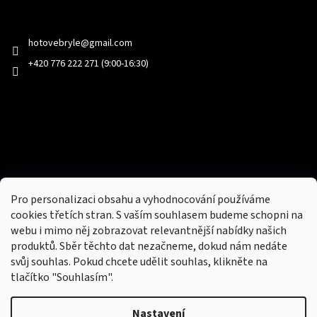
Kontakt
hotovebryle
@
gmail.com
+420 776 222 271 (9:00-16:30)
Facebook
Přijímáme online platby
Pro personalizaci obsahu a vyhodnocování používáme
cookies třetích stran. S vaším souhlasem budeme schopni na
webu i mimo něj zobrazovat relevantnější nabídky našich
produktů. Sběr těchto dat nezačneme, dokud nám nedáte
svůj souhlas. Pokud chcete udělit souhlas, klikněte na
tlačítko "Souhlasím".
Nový obchod s batohy, cestovními zavazadly, tašky a peněženky
Nastavení