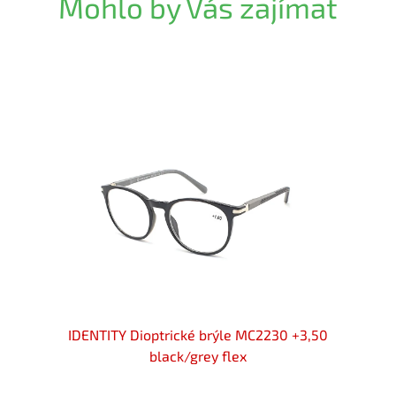
Mohlo by Vás zajímat
 +3,50
IDENTITY Dioptrické brýle MC2230 +3,50
IDENT
black/grey flex