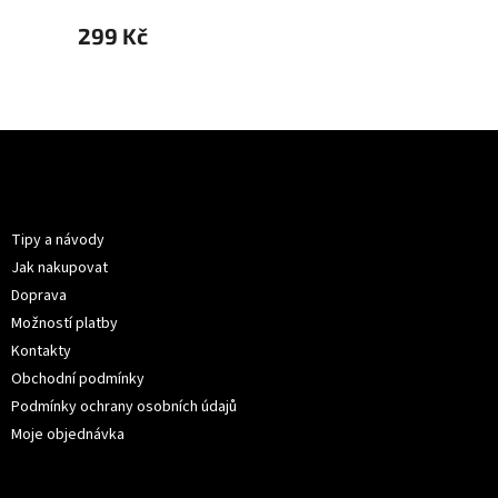
299 Kč
299 
Z
á
p
Informace pro vás
a
t
Tipy a návody
í
Jak nakupovat
Doprava
Možností platby
Kontakty
Obchodní podmínky
Podmínky ochrany osobních údajů
Moje objednávka