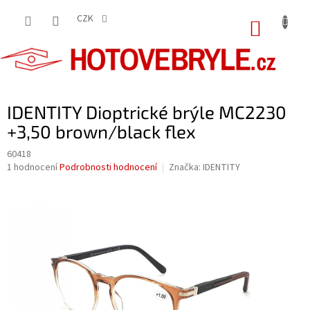
Přejít
na
CZK
NÁKUP
obsah
KOŠÍK
IDENTITY Dioptrické brýle MC2230
+3,50 brown/black flex
60418
Průměrné
1 hodnocení
Podrobnosti hodnocení
Značka:
IDENTITY
hodnocení
produktu
je
5,0
z
5
hvězdiček.