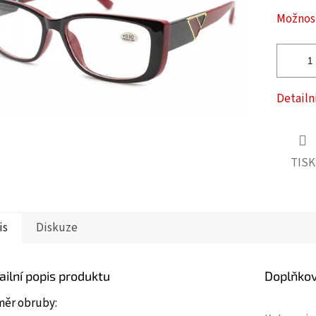
ček.
Možnost
Detailn
TISK
is
Diskuze
ailní popis produktu
Doplňko
měr obruby: