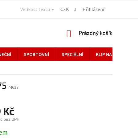
Velikost textu
CZK
Přihlášení
NÁKUPNÍ
Prázdný košík
KOŠÍK
NEČNÍ
SPORTOVNÍ
SPECIÁLNÍ
KLIP NA BRÝLE
75
74627
 Kč
č bez DPH
dem