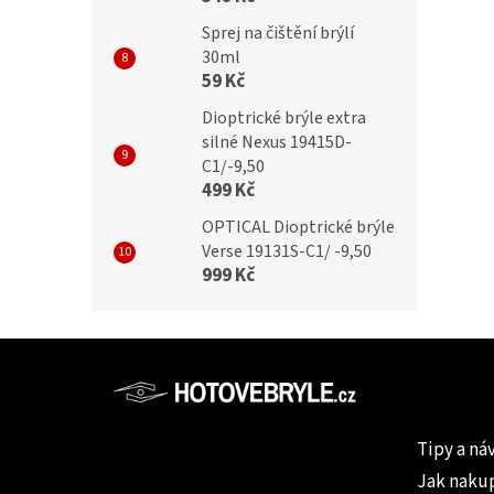
Sprej na čištění brýlí
30ml
59 Kč
Dioptrické brýle extra
silné Nexus 19415D-
C1/-9,50
499 Kč
OPTICAL Dioptrické brýle
Verse 19131S-C1/ -9,50
999 Kč
Z
á
p
Informac
a
Tipy a ná
t
Jak naku
í