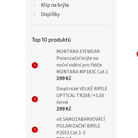
Klip na brýle
Doplňky
Top 10 produktů
MONTANA EYEWEAR
Polarizační brýle na
L Dioptrické brýle
OPTICAL Dioptrické brýle
noční vidění pro řidiče
MONTANA MP183C Cat.1
21100S-C1/+0,75
Verse 21150S-C2/+0,75
399 Kč
ocker
Blueblocker
Dioptrické VELKÉ BRÝLE
OPTICAL TR258 /+3,50
černé
č
599 Kč
299 Kč
vit SAMOZABARVOVÁCÍ
POLARIZAČNÍ BRÝLE
P2552 Cat.1-3