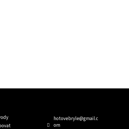
e pro vás
Kontakt
Facebo
vody
hotovebryle
@
gmail.c
om
povat