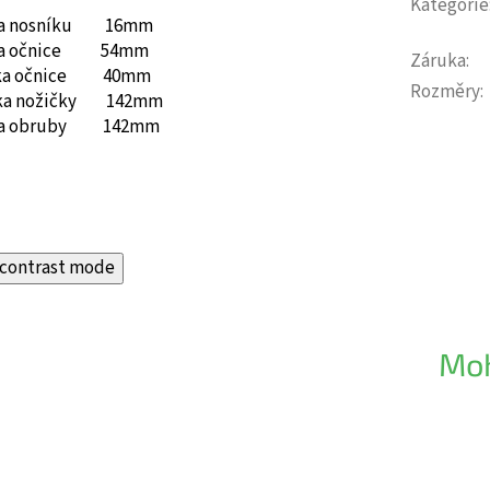
Kategorie
ka nosníku 16mm
ka očnice 54mm
Záruka
:
ka očnice 40mm
Rozměry
:
ka nožičky 142mm
ka obruby 142mm
contrast mode
Moh