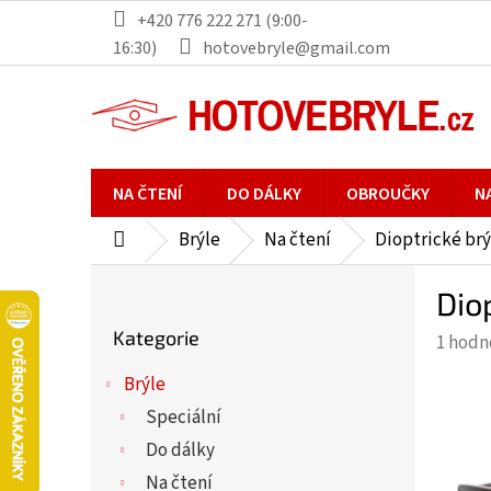
Přejít
+420 776 222 271 (9:00-
na
16:30)
hotovebryle@gmail.com
obsah
NA ČTENÍ
DO DÁLKY
OBROUČKY
N
Brýle
Na čtení
Dioptrické brý
Domů
P
Dio
o
Přeskočit
s
Kategorie
Průmě
1 hodn
kategorie
t
hodno
r
Brýle
produ
a
Speciální
je
n
5,0
Do dálky
n
z
Na čtení