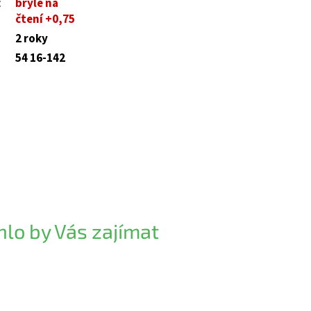
:
brýle na
čtení +0,75
2 roky
54 16-142
lo by Vás zajímat