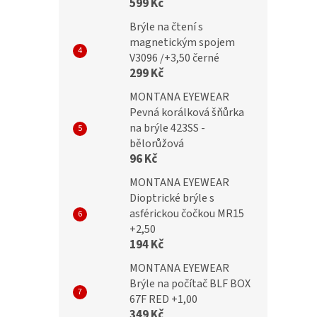
599 Kč
Brýle na čtení s
magnetickým spojem
V3096 /+3,50 černé
299 Kč
MONTANA EYEWEAR
Pevná korálková šňůrka
na brýle 423SS -
bělorůžová
96 Kč
MONTANA EYEWEAR
Dioptrické brýle s
asférickou čočkou MR15
+2,50
194 Kč
MONTANA EYEWEAR
Brýle na počítač BLF BOX
67F RED +1,00
349 Kč