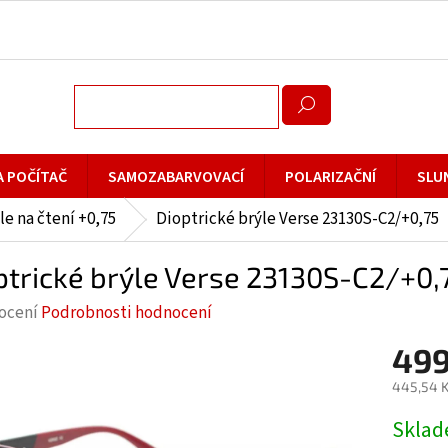
A POČÍTAČ
SAMOZABARVOVACÍ
POLARIZAČNÍ
SLU
le na čtení +0,75
Dioptrické brýle Verse 23130S-C2/+0,75
ptrické brýle Verse 23130S-C2/+0,
rné
ocení
Podrobnosti hodnocení
cení
499
ktu
445,54 K
Měrná
Skla
cena: