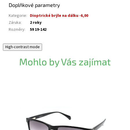
Doplňkové parametry
Kategorie
:
Dioptrické brýle na dálku -6,00
Záruka
:
2 roky
Rozměry
:
59 19-142
High-contrast mode
Mohlo by Vás zajímat