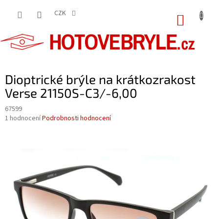
Přejít
na
CZK
NÁKUP
obsah
KOŠÍK
Dioptrické brýle na krátkozrakost
Verse 21150S-C3/-6,00
67599
Průměrné
1 hodnocení
Podrobnosti hodnocení
hodnocení
produktu
je
5,0
z
5
hvězdiček.