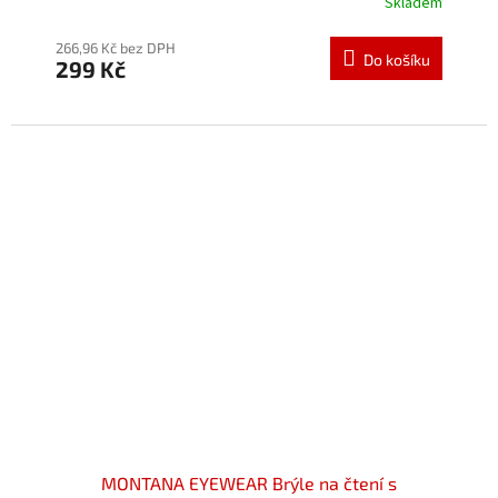
Skladem
Průměrné
hodnocení
produktu
266,96 Kč bez DPH
Do košíku
299 Kč
je
5,0
z
5
hvězdiček.
MONTANA EYEWEAR Brýle na čtení s