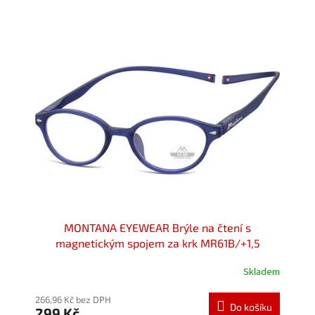
V
ý
p
i
s
p
r
o
d
u
k
t
ů
MONTANA EYEWEAR Brýle na čtení s
magnetickým spojem za krk MR61B/+1,5
Skladem
Průměrné
hodnocení
produktu
266,96 Kč bez DPH
Do košíku
299 Kč
je