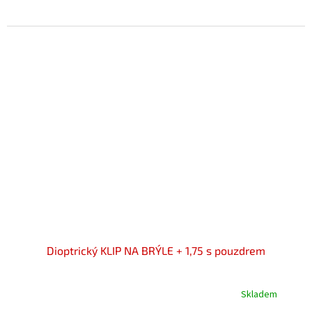
5,0
z
5
hvězdiček.
Dioptrický KLIP NA BRÝLE + 1,75 s pouzdrem
Skladem
Průměrné
hodnocení