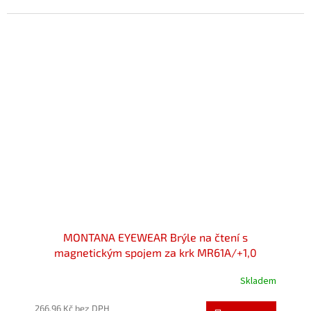
z
5
hvězdiček.
MONTANA EYEWEAR Brýle na čtení s
magnetickým spojem za krk MR61A/+1,0
Skladem
Průměrné
hodnocení
produktu
266,96 Kč bez DPH