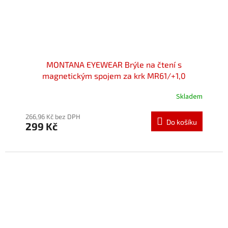
MONTANA EYEWEAR Brýle na čtení s
magnetickým spojem za krk MR61/+1,0
Skladem
Průměrné
hodnocení
produktu
266,96 Kč bez DPH
Do košíku
299 Kč
je
5,0
z
5
hvězdiček.