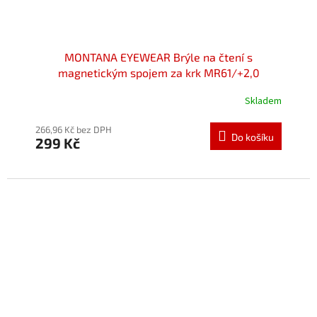
MONTANA EYEWEAR Brýle na čtení s
magnetickým spojem za krk MR61/+2,0
Skladem
Průměrné
hodnocení
produktu
266,96 Kč bez DPH
Do košíku
299 Kč
je
5,0
z
5
hvězdiček.