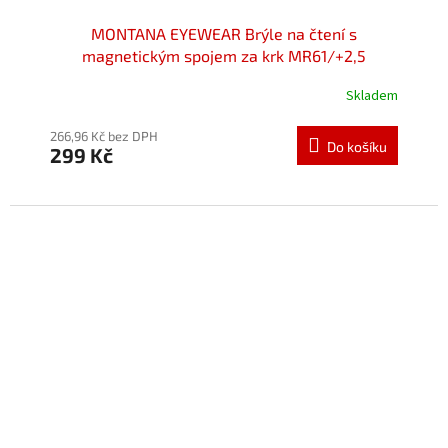
MONTANA EYEWEAR Brýle na čtení s
magnetickým spojem za krk MR61/+2,5
Skladem
Průměrné
hodnocení
produktu
266,96 Kč bez DPH
Do košíku
299 Kč
je
5,0
z
5
hvězdiček.