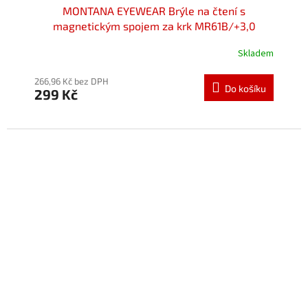
MONTANA EYEWEAR Brýle na čtení s
magnetickým spojem za krk MR61B/+3,0
Skladem
Průměrné
hodnocení
produktu
266,96 Kč bez DPH
Do košíku
299 Kč
je
5,0
z
5
hvězdiček.