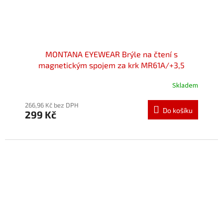
MONTANA EYEWEAR Brýle na čtení s
magnetickým spojem za krk MR61A/+3,5
Skladem
Průměrné
hodnocení
produktu
266,96 Kč bez DPH
Do košíku
299 Kč
je
5,0
z
5
hvězdiček.