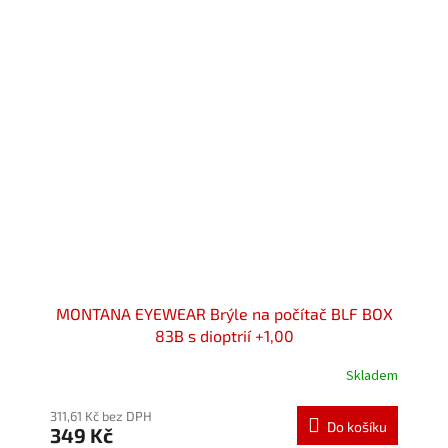
hvězdiček.
MONTANA EYEWEAR Brýle na počítač BLF BOX
83B s dioptrií +1,00
Skladem
Průměrné
hodnocení
produktu
311,61 Kč bez DPH
Do košíku
349 Kč
je