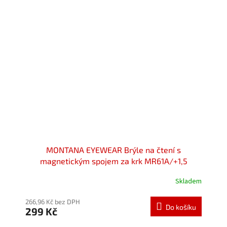
MONTANA EYEWEAR Brýle na čtení s
magnetickým spojem za krk MR61A/+1,5
Skladem
Průměrné
hodnocení
produktu
266,96 Kč bez DPH
Do košíku
299 Kč
je
5,0