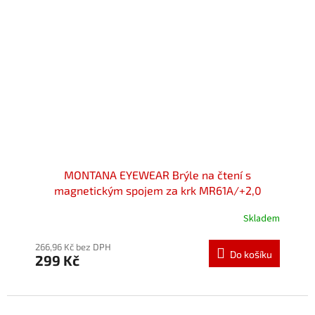
MONTANA EYEWEAR Brýle na čtení s
magnetickým spojem za krk MR61A/+2,0
Skladem
Průměrné
hodnocení
produktu
266,96 Kč bez DPH
Do košíku
299 Kč
je
5,0
z
5
hvězdiček.