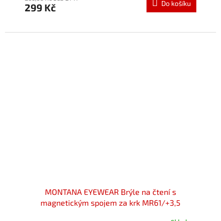
Do košíku
299 Kč
je
5,0
z
5
hvězdiček.
MONTANA EYEWEAR Brýle na čtení s
magnetickým spojem za krk MR61/+3,5