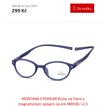
hodnocení
produktu
266,96 Kč bez DPH
Do košíku
299 Kč
je
5,0
z
5
hvězdiček.
MONTANA EYEWEAR Brýle na čtení s
magnetickým spojem za krk MR61B/+2,5