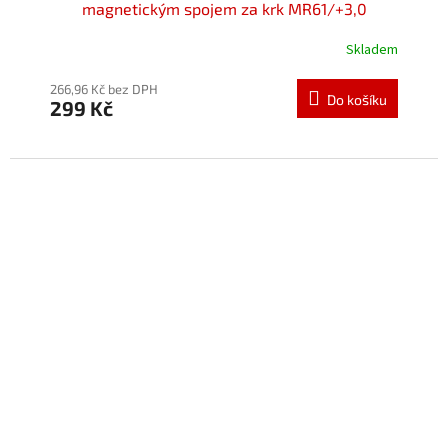
magnetickým spojem za krk MR61/+3,0
Skladem
Průměrné
hodnocení
produktu
266,96 Kč bez DPH
Do košíku
299 Kč
je
4,2
z
5
hvězdiček.