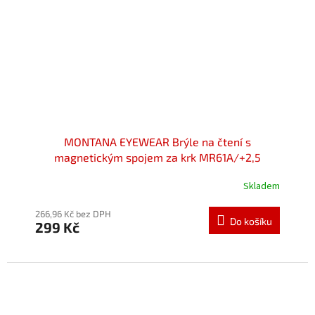
MONTANA EYEWEAR Brýle na čtení s
magnetickým spojem za krk MR61A/+2,5
Skladem
Průměrné
hodnocení
produktu
266,96 Kč bez DPH
Do košíku
299 Kč
je
5,0
z
5
hvězdiček.