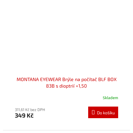
MONTANA EYEWEAR Brýle na počítač BLF BOX
83B s dioptrií +1,50
Skladem
Průměrné
hodnocení
produktu
311,61 Kč bez DPH
Do košíku
349 Kč
je
5,0
z
5