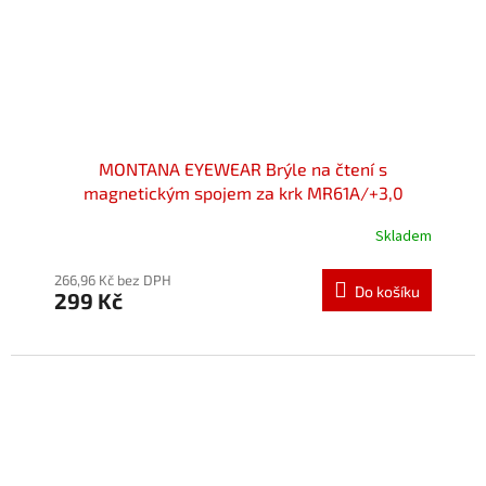
MONTANA EYEWEAR Brýle na čtení s
magnetickým spojem za krk MR61A/+3,0
Skladem
Průměrné
hodnocení
produktu
266,96 Kč bez DPH
Do košíku
299 Kč
je
5,0
z
5
hvězdiček.