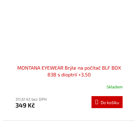
MONTANA EYEWEAR Brýle na počítač BLF BOX
83B s dioptrií +3,50
Skladem
Průměrné
hodnocení
produktu
311,61 Kč bez DPH
Do košíku
349 Kč
je
5,0
z
5
hvězdiček.