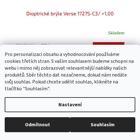
Dioptrické brýle Verse 1727S-C3/ +1,00
Skladem
Průměrné
hodnocení
produktu
266,96 Kč bez DPH
Do košíku
299 Kč
je
Pro personalizaci obsahu a vyhodnocování používáme
5,0
cookies třetích stran. S vaším souhlasem budeme schopni na
z
webu i mimo něj zobrazovat relevantnější nabídky našich
5
produktů. Sběr těchto dat nezačneme, dokud nám nedáte
hvězdiček.
svůj souhlas. Pokud chcete udělit souhlas, klikněte na
tlačítko "Souhlasím".
Nastavení
Odmítnout
Souhlasím