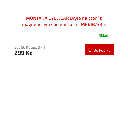
MONTANA EYEWEAR Brýle na čtení s
magnetickým spojem za krk MR61B/+3,5
Skladem
Průměrné
hodnocení
produktu
266,96 Kč bez DPH
Do košíku
299 Kč
je
5,0
z
5
hvězdiček.