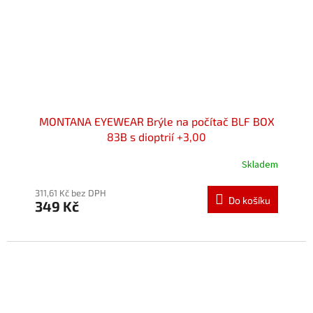
MONTANA EYEWEAR Brýle na počítač BLF BOX
83B s dioptrií +3,00
Skladem
Průměrné
hodnocení
produktu
311,61 Kč bez DPH
Do košíku
349 Kč
je
4,3
z
5
hvězdiček.