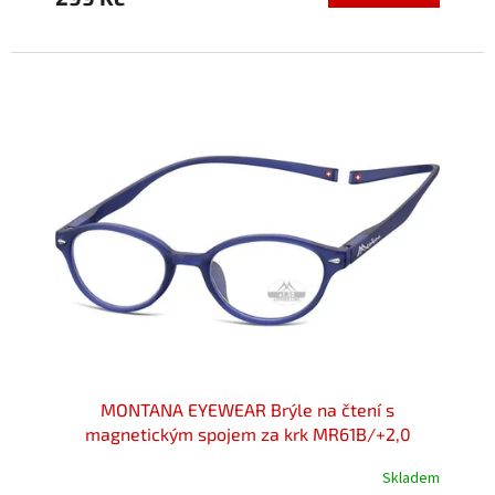
5,0
z
5
hvězdiček.
MONTANA EYEWEAR Brýle na čtení s
magnetickým spojem za krk MR61B/+2,0
Skladem
Průměrné