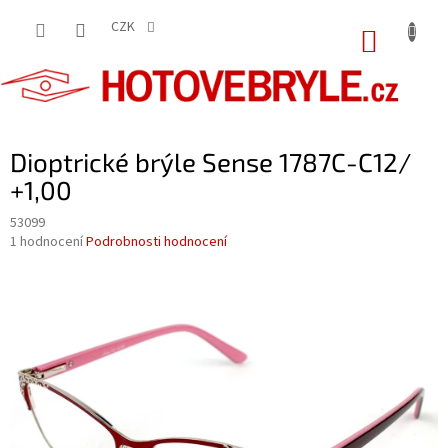
Přejít
na
CZK
NÁKUP
obsah
KOŠÍK
Dioptrické brýle Sense 1787C-C12/
+1,00
53099
Průměrné
1 hodnocení
Podrobnosti hodnocení
hodnocení
produktu
je
5,0
z
5
hvězdiček.