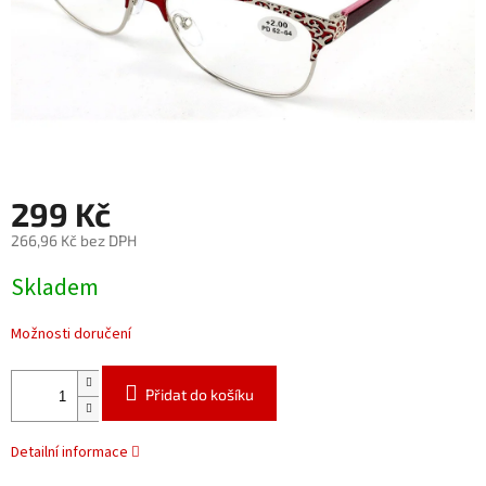
299 Kč
266,96 Kč bez DPH
Měrná
Skladem
cena:
Možnosti doručení
Přidat do košíku
Detailní informace