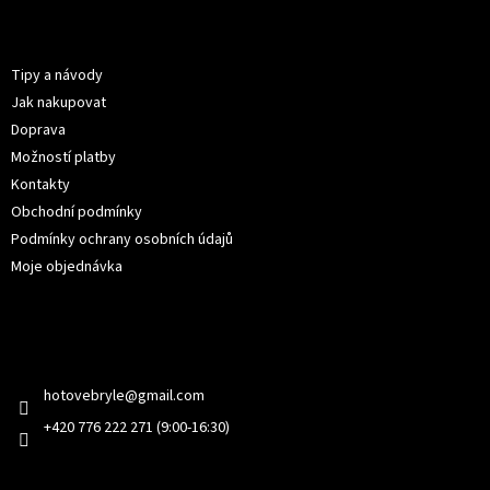
á
p
Informace pro vás
a
t
Tipy a návody
í
Jak nakupovat
Doprava
Možností platby
Kontakty
Obchodní podmínky
Podmínky ochrany osobních údajů
Moje objednávka
Kontakt
hotovebryle
@
gmail.com
+420 776 222 271 (9:00-16:30)