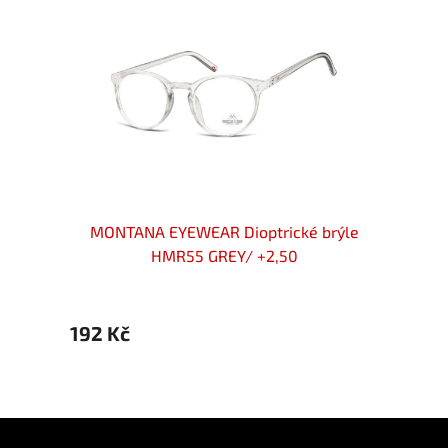
rýle
MONTANA EYEWEAR Dioptrické brýle
MON
HMR55 GREY/ +2,50
192 Kč
239 
Z