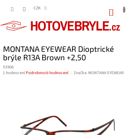
Přejít
na
CZK
NÁKUP
obsah
KOŠÍK
MONTANA EYEWEAR Dioptrické
brýle R13A Brown +2,50
53906
Průměrné
1 hodnocení
Podrobnosti hodnocení
Značka:
MONTANA EYEWEAR
hodnocení
produktu
je
5,0
z
5
hvězdiček.