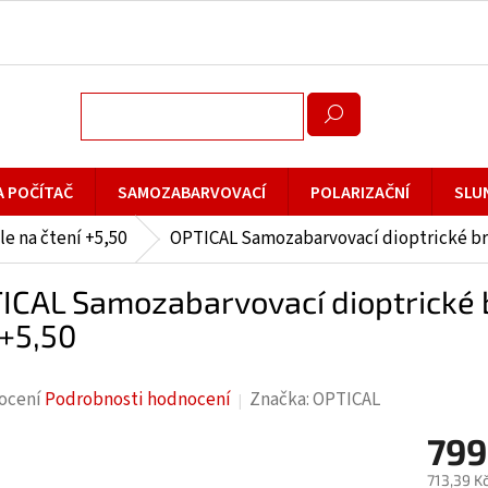
A POČÍTAČ
SAMOZABARVOVACÍ
POLARIZAČNÍ
SLU
le na čtení +5,50
OPTICAL Samozabarvovací dioptrické brý
ICAL Samozabarvovací dioptrické 
+5,50
rné
ocení
Podrobnosti hodnocení
Značka:
OPTICAL
cení
799
ktu
713,39 K