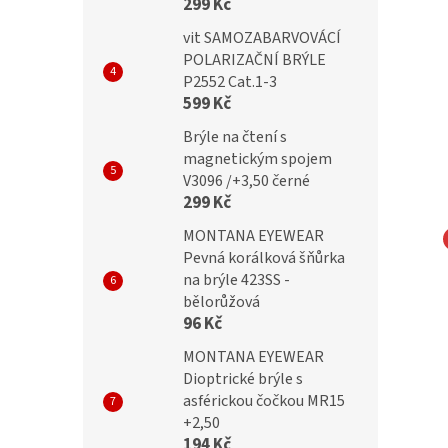
299 Kč
vit SAMOZABARVOVÁCÍ
POLARIZAČNÍ BRÝLE
P2552 Cat.1-3
599 Kč
Brýle na čtení s
magnetickým spojem
V3096 /+3,50 černé
299 Kč
MONTANA EYEWEAR
Pevná korálková šňůrka
L Samozabarvovácí a
OPTICAL Samozabarvovácí a
na brýle 423SS -
cker dioptrické brýle
Blueblocker dioptrické brýle
bělorůžová
96 Kč
C1 /+5,50
24002-C3 /+5,50
MONTANA EYEWEAR
Dioptrické brýle s
č
799 Kč
asférickou čočkou MR15
+2,50
194 Kč