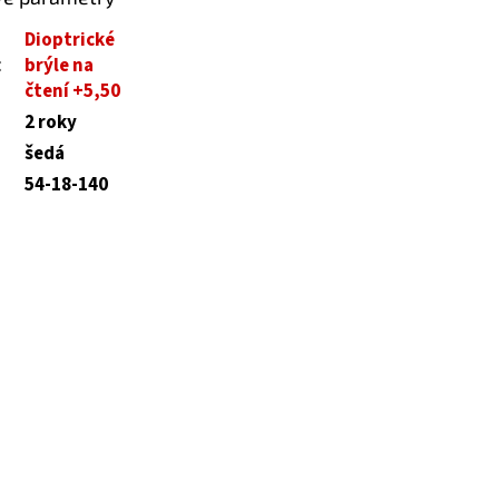
Dioptrické
:
brýle na
čtení +5,50
2 roky
šedá
54-18-140