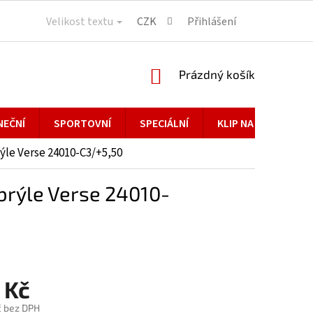
Velikost textu
CZK
Přihlášení
NÁKUPNÍ
Prázdný košík
KOŠÍK
NEČNÍ
SPORTOVNÍ
SPECIÁLNÍ
KLIP NA BRÝLE
le Verse 24010-C3/+5,50
brýle Verse 24010-
 Kč
č bez DPH