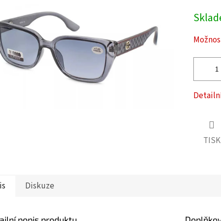
Měrná
Skla
cena:
ček.
Možnost
Detailn
TISK
is
Diskuze
ailní popis produktu
Doplňko