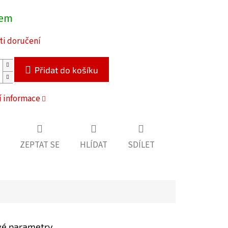
dem
i doručení
Přidat do košíku
í informace
ZEPTAT SE
HLÍDAT
SDÍLET
vé parametry