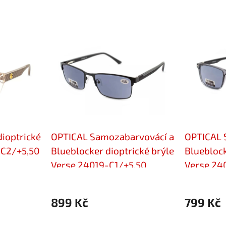
ioptrické
OPTICAL Samozabarvovácí a
OPTICAL 
-C2/+5,50
Blueblocker dioptrické brýle
Blueblock
Verse 24019-C1/+5,50
Verse 24
899 Kč
799 Kč