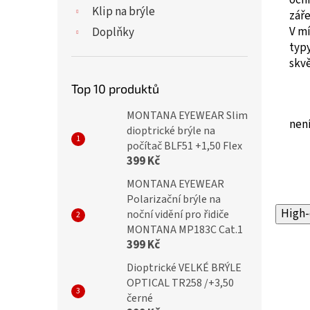
Klip na brýle
záře
V mí
Doplňky
typy
skvě
Top 10 produktů
MONTANA EYEWEAR Slim
není
dioptrické brýle na
počítač BLF51 +1,50 Flex
399 Kč
MONTANA EYEWEAR
Polarizační brýle na
High-
noční vidění pro řidiče
MONTANA MP183C Cat.1
399 Kč
Dioptrické VELKÉ BRÝLE
OPTICAL TR258 /+3,50
černé