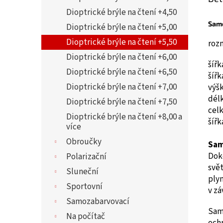
Dioptrické brýle na čtení +4,50
Sam
Dioptrické brýle na čtení +5,00
Dioptrické brýle na čtení +5,50
roz
Dioptrické brýle na čtení +6,00
šíř
Dioptrické brýle na čtení +6,50
šíř
Dioptrické brýle na čtení +7,00
výš
dél
Dioptrické brýle na čtení +7,50
cel
Dioptrické brýle na čtení +8,00 a
šíř
více
Obroučky
Sam
Doko
Polarizační
svě
Sluneční
plyn
Sportovní
v zá
Samozabarvovací
Sam
Na počítač
och