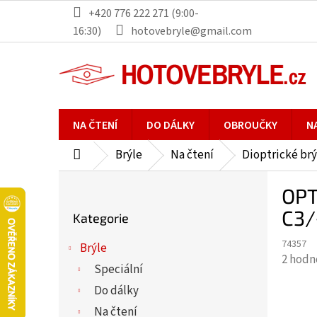
Přejít
+420 776 222 271 (9:00-
na
16:30)
hotovebryle@gmail.com
obsah
NA ČTENÍ
DO DÁLKY
OBROUČKY
N
Brýle
Na čtení
Dioptrické brý
Domů
P
OPT
o
Přeskočit
s
C3/
Kategorie
kategorie
t
74357
r
Brýle
Průmě
2 hodn
a
Speciální
hodno
n
Do dálky
produ
n
je
Na čtení