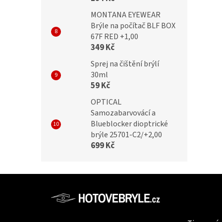
MONTANA EYEWEAR
Brýle na počítač BLF BOX
67F RED +1,00
349 Kč
Sprej na čištění brýlí
30ml
59 Kč
OPTICAL
Samozabarvovácí a
Blueblocker dioptrické
brýle 25701-C2/+2,00
699 Kč
Z
á
p
Informac
a