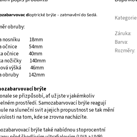
ozabarvovac d
ioptrické brýle - zatmavění do šedá.
Kategorie
měr obruby:
Záruka
:
ka nosníku 18mm
Barva
:
ka očnice 54mm
Rozměry
:
ka očnice 40mm
ka nožičky 140mm
ková výšká 46mm
ka obruby 142mm
ozabarvovací brýle
nale se přizpůsobí, ať už jste v jakémkoliv
telném prostředí. Samozabarvovací brýle reagují
ule na sluneční svit a jejich propustnost se tak mění
vislosti na tom, kde se zrovna nacházíte.
ozabarvovací brýle také nabídnou stoprocentní
ranu před škodlivým ultrafialovým (UVA a UVB)