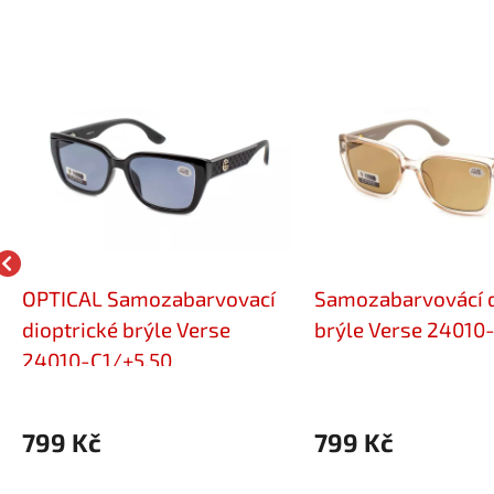
OPTICAL Samozabarvovací
Samozabarvovácí d
dioptrické brýle Verse
brýle Verse 24010
24010-C1/+5,50
799 Kč
799 Kč