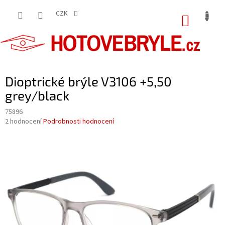
Přejít
na
CZK
NÁKUP
obsah
KOŠÍK
Dioptrické brýle V3106 +5,50
grey/black
75896
Průměrné
2 hodnocení
Podrobnosti hodnocení
hodnocení
produktu
je
5,0
z
5
hvězdiček.