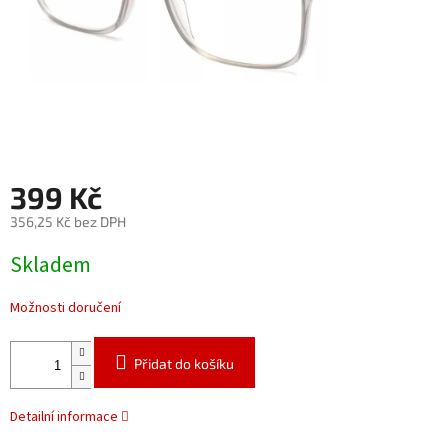
399 Kč
356,25 Kč bez DPH
Měrná
Skladem
cena:
Možnosti doručení
Přidat do košíku
Detailní informace