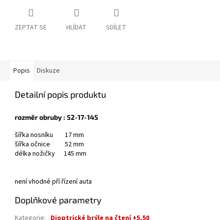
ZEPTAT SE
HLÍDAT
SDÍLET
Popis
Diskuze
Detailní popis produktu
rozměr obruby : 52-17-145
šířka nosníku 17 mm
šířka očnice 52 mm
délka nožičky 145 mm
není vhodné pří řízení auta
Doplňkové parametry
Kategorie
:
Dioptrické brýle na čtení +5,50