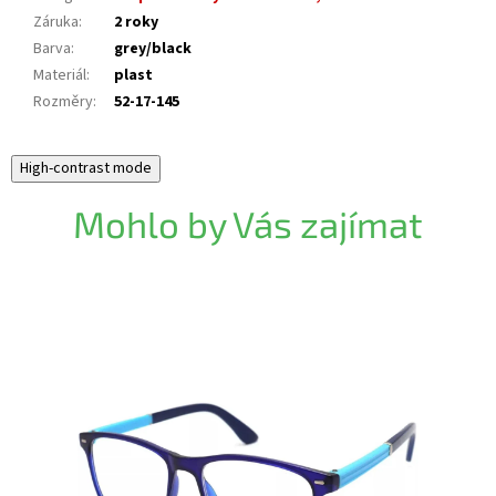
Záruka
:
2 roky
Barva
:
grey/black
Materiál
:
plast
Rozměry
:
52-17-145
High-contrast mode
Mohlo by Vás zajímat